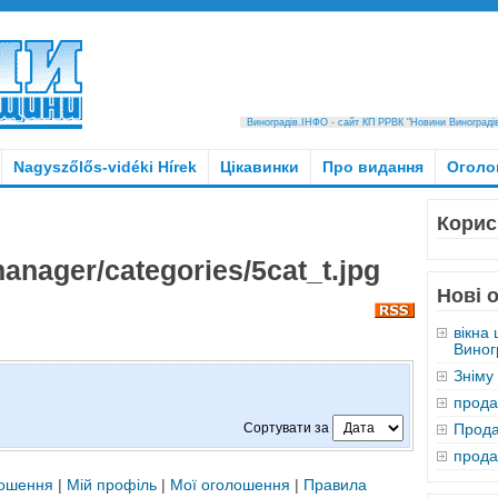
Виноградів.ІНФО - сайт КП РРВК "Новини Виноградівщ
Nagyszőlős-vidéki Hírek
Цікавинки
Про видання
Оголо
Корис
Нові 
вікна 
Виног
Зніму
прода
Сортувати за
Прода
прод
лошення
|
Мій профіль
|
Мої оголошення
|
Правила