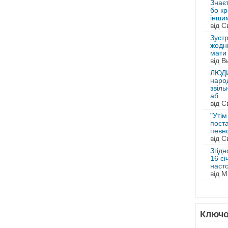
Знаєт
бо кр
іншим
від С
Зуст
жодни
мати 
від В
ЛЮДИ
наро
звіль
аб...
від С
"Утім
поста
певно
від С
Згідн
16 сі
насто
від М
Ключо