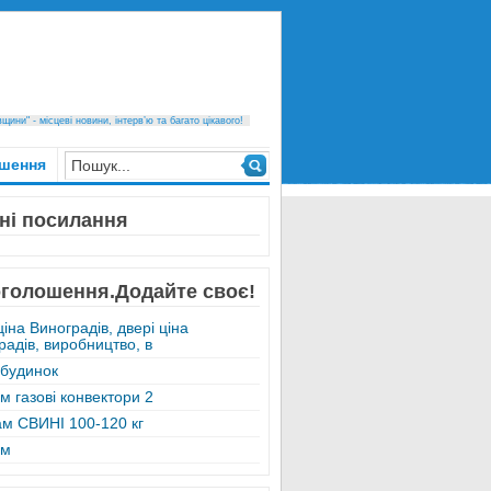
ини" - місцеві новини, інтерв’ю та багато цікавого!
шення
ні посилання
оголошення.Додайте своє!
ціна Виноградів, двері ціна
радів, виробництво, в
 будинок
м газові конвектори 2
м СВИНІ 100-120 кг
ам