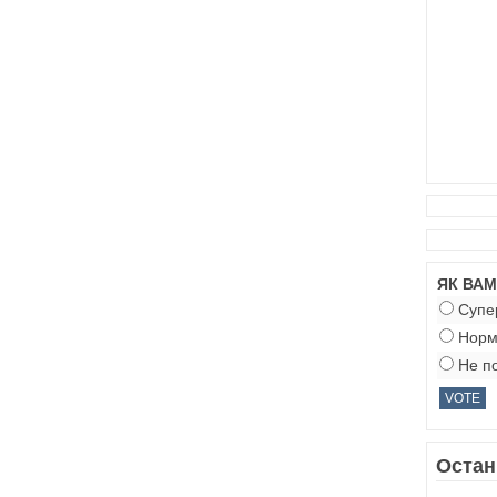
ЯК ВА
Супе
Норм
Не по
Остан