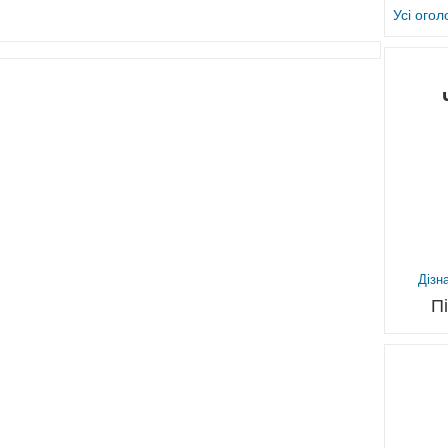
Усі ого
Дізн
П