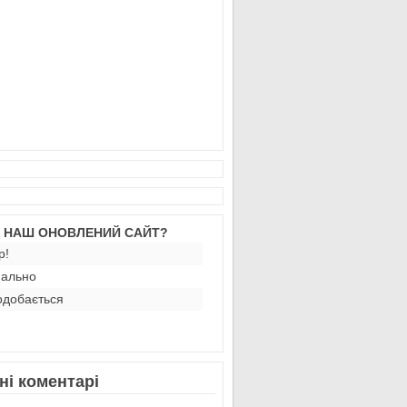
М НАШ ОНОВЛЕНИЙ САЙТ?
р!
ально
добається
ні коментарі