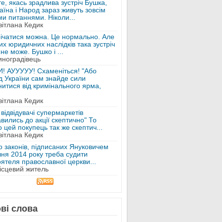
е, якась зрадлива зустріч Бушка,
аїна і Народ зараз живуть зовсім
и питаннями. Ніколи...
вітлана Кедик
річатися можна. Це нормально. Але
х юридичних наслідків така зустріч
не може. Бушко і ...
иноградівець
! АУУУУУ! Схаменіться! "Або
д України сам знайде сили
нитися від кримінального ярма,
вітлана Кедик
 відвідувачі супермаркетів
вились до акції скептично" То
 цей покупець так же скептич...
вітлана Кедик
о законів, підписаних Януковичем
чня 2014 року треба судити
ятеля православної церкви...
ісцевий житель
ві слова