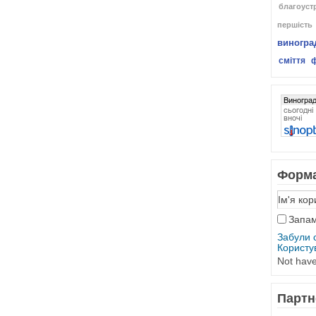
благоуст
першість
виногра
сміття
Форма
Запам
Забули 
Користу
Not hav
Партн