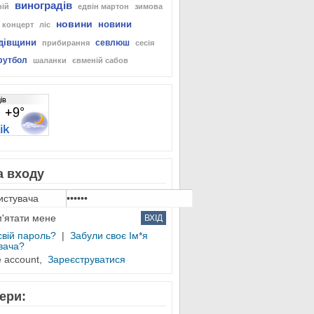
виноградів
рій
едвін мартон
зимова
новини
новини
концерт
ліс
дівщини
севлюш
прибирання
сесія
футбол
шаланки
євменій сабов
 входу
'ятати мене
свій пароль?
|
Забули своє Ім*я
вача?
e account,
Зареєструватися
ери: