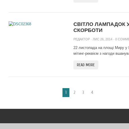
СВІТЛО ЛАМПАДОК У 
СКОРБОТИ
РЕДАКТОР
· ЛИС 26, 2014 ·
0 COMM
22 листопада на площі Миру у
мітинг-реквієм з нагоди вшанува
READ MORE
1
2
3
4