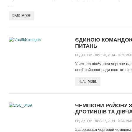
...
READ MORE
ЄДИНОЮ КОМАНДОЮ
ПИТАНЬ
РЕДАКТОР
· ЛИС 28, 2014 ·
0 COMM
У четвер відбулося чергове пл
сесії районної ради шостого скл
READ MORE
ЧЕМПІОНИ РАЙОНУ З
ДРОТИНЦІВ ТА ДІВЧ
РЕДАКТОР
· ЛИС 27, 2014 ·
0 COMM
Завершився черговий чемпіона