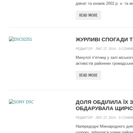
дівчат та юнаків 2002 р. н. та 
READ MORE
ЖУРЛИВІ СПОГАДИ Т
РЕДАКТОР
· ЛИС 27, 2014 ·
0 COMM
Минулої п’ятниці у залі місько
активістів районних громадських
READ MORE
ДОЛЯ ОБДІЛИЛА ЇХ 
ОБДАРУВАЛА ЩИРІС
РЕДАКТОР
· ЛИС 27, 2014 ·
0 COMM
Напередодні Міжнародного дня і
щороку, зібралися члени районно