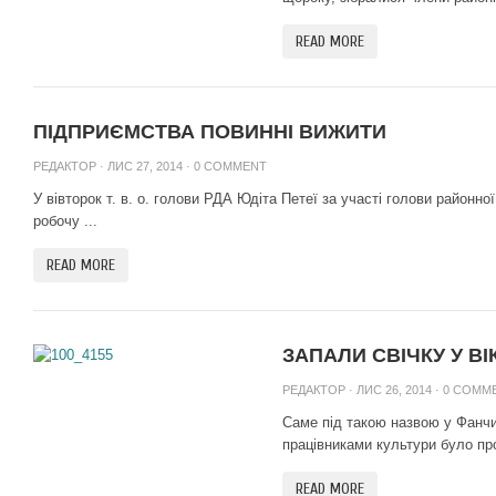
READ MORE
ПІДПРИЄМСТВА ПОВИННІ ВИЖИТИ
РЕДАКТОР
· ЛИС 27, 2014 ·
0 COMMENT
У вівторок т. в. о. голови РДА Юдіта Петеї за участі голови районн
робочу ...
READ MORE
ЗАПАЛИ СВІЧКУ У ВІ
РЕДАКТОР
· ЛИС 26, 2014 ·
0 COMM
Саме під такою назвою у Фанчик
працівниками культури було про
READ MORE