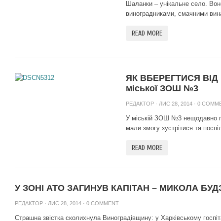
Шаланки – унікальне село. Вон
виноградниками, смачними вина
READ MORE
ЯК ВБЕРЕГТИСЯ ВІД 
міської ЗОШ №3
РЕДАКТОР
· ЛИС 28, 2014 ·
0 COMM
У міській ЗОШ №3 нещодавно п
мали змогу зустрітися та поспіл
READ MORE
У ЗОНІ АТО ЗАГИНУВ КАПІТАН – МИКОЛА БУ
РЕДАКТОР
· ЛИС 28, 2014 ·
0 COMMENT
Страшна звістка сколихнула Виноградівщину: у Харківському госпіт