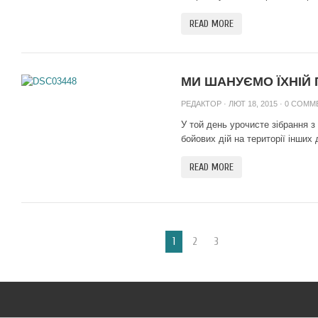
READ MORE
МИ ШАНУЄМО ЇХНІЙ Г
РЕДАКТОР
· ЛЮТ 18, 2015 ·
0 COMM
У той день урочисте зібрання з
бойових дій на території інших 
READ MORE
1
2
3