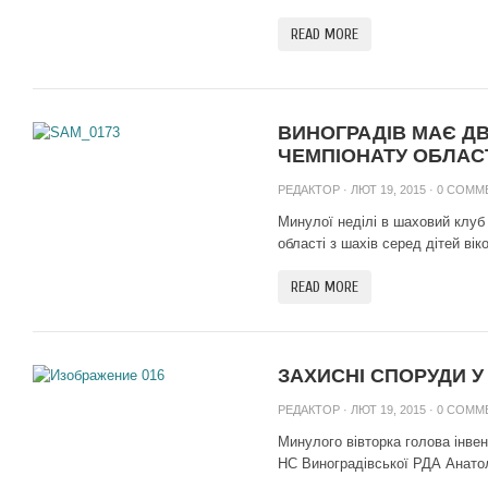
READ MORE
ВИНОГРАДІВ МАЄ ДВ
ЧЕМПІОНАТУ ОБЛАСТ
РЕДАКТОР
· ЛЮТ 19, 2015 ·
0 COMM
Минулої неділі в шаховий клуб
області з шахів серед дітей віко
READ MORE
ЗАХИСНІ СПОРУДИ У
РЕДАКТОР
· ЛЮТ 19, 2015 ·
0 COMM
Минулого вівторка голова інвент
НС Виноградівської РДА Анатолі