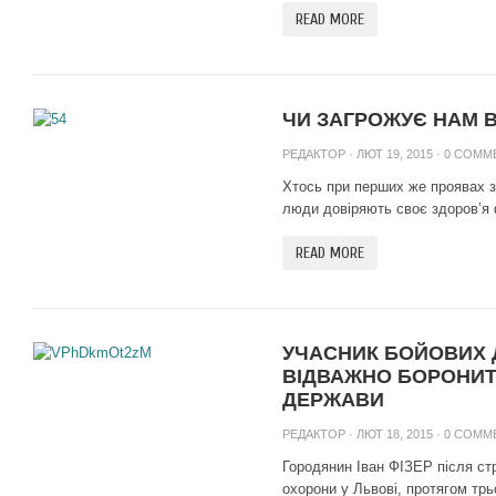
READ MORE
ЧИ ЗАГРОЖУЄ НАМ В
РЕДАКТОР
· ЛЮТ 19, 2015 ·
0 COMM
Хтось при перших же проявах з
люди довіряють своє здоров’я 
READ MORE
УЧАСНИК БОЙОВИХ ДІ
ВІДВАЖНО БОРОНИТЬ
ДЕРЖАВИ
РЕДАКТОР
· ЛЮТ 18, 2015 ·
0 COMM
Городянин Іван ФІЗЕР після стр
охорони у Львові, протягом трьо