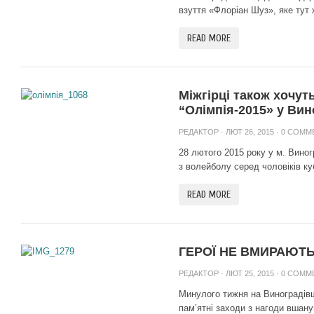
взуття «Флоріан Шуз», яке тут же
READ MORE
Міжгірці також хочут
“Олімпія-2015» у Вин
РЕДАКТОР
· ЛЮТ 26, 2015 ·
0 COMM
28 лютого 2015 року у м. Виног
з волейболу серед чоловіків куб
READ MORE
ГЕРОЇ НЕ ВМИРАЮТЬ
РЕДАКТОР
· ЛЮТ 25, 2015 ·
0 COMM
Минулого тижня на Виноградівщи
пам’ятні заходи з нагоди вшану