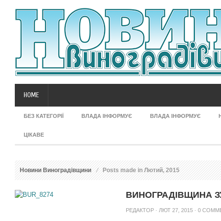
HOME
БЕЗ КАТЕГОРІЇ
ВЛАДА ІНФОРМУЄ
ВЛАДА ІНФОРМУЄ
ЦІКАВЕ
Новини Виноградівщини
Posts made in Лютий, 2015
ВИНОГРАДІВЩИНА ЗУ
РЕДАКТОР
· ЛЮТ 27, 2015 ·
0 COMM