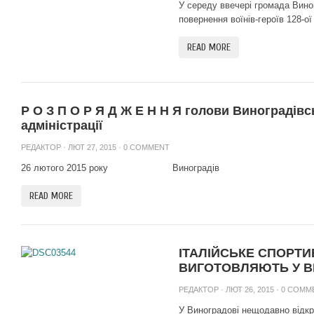
У середу ввечері громада Вино
повернення воїнів-героїв 128-ої 
READ MORE
Р О З П О Р Я Д Ж Е Н Н Я голови Виноградівс
адміністрації
РЕДАКТОР
· ЛЮТ 27, 2015 ·
0 COMMENT
26 лютого 2015 року Виноград
READ MORE
ІТАЛІЙСЬКЕ СПОРТИ
ВИГОТОВЛЯЮТЬ У В
РЕДАКТОР
· ЛЮТ 26, 2015 ·
0 COMM
У Виноградові нещодавно відкр