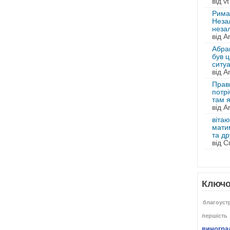
від vt
Рима
Незал
незал
від An
Абра
був ц
ситуа
від An
Прав
потрі
там я
від A
вітаю
мати
та др
від 
Ключо
благоуст
першість
виногра