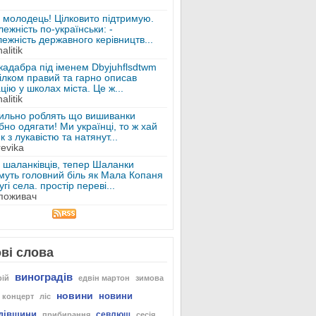
 молодець! Цілковито підтримую.
ежність по-українськи: -
ежність державного керівництв...
alitik
кадабра під іменем Dbyjuhflsdtwm
ілком правий та гарно описав
цію у школах міста. Це ж...
alitik
ильно роблять що вишиванки
бно одягати! Ми українці, то ж хай
к з лукавістю та натянут...
revika
 шаланківців, тепер Шаланки
муть головний біль як Мала Копаня
угі села. простір переві...
Споживач
ві слова
виноградів
рій
едвін мартон
зимова
новини
новини
концерт
ліс
дівщини
севлюш
прибирання
сесія