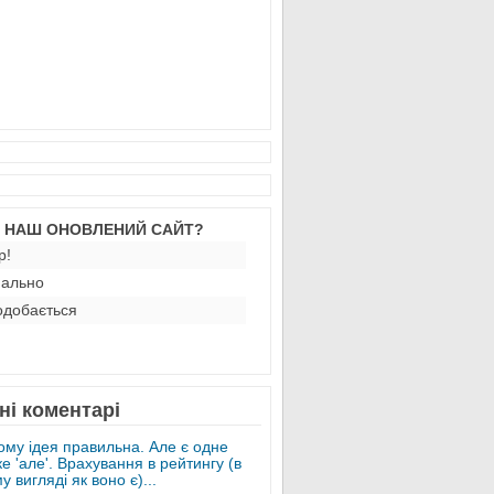
М НАШ ОНОВЛЕНИЙ САЙТ?
р!
ально
добається
ні коментарі
ому ідея правильна. Але є одне
е 'але'. Врахування в рейтингу (в
у вигляді як воно є)...