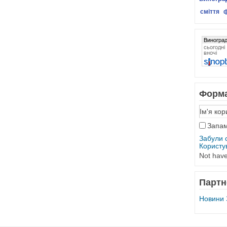
сміття
Форма
Запам
Забули 
Користу
Not hav
Партн
Новини 