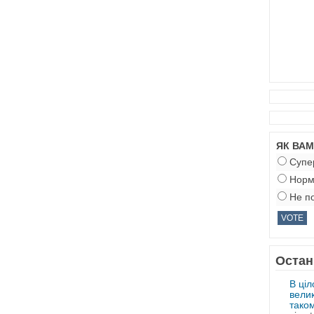
ЯК ВА
Супе
Норм
Не по
Остан
В ціл
велик
таком