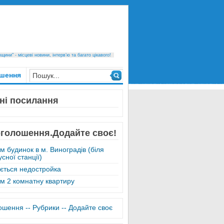
ини" - місцеві новини, інтерв’ю та багато цікавого!
шення
ні посилання
оголошення.Додайте своє!
м будинок в м. Виноградів (біля
сної станції)
ється недостройка
м 2 комнатну квартиру
лошення -
- Рубрики -
- Додайте своє