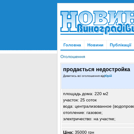
Головна
Новини
Публікації
Оголошення
продається недостройка
Дивитись всі оголошення від
Юрій
площадь дома: 220 м2
участок: 25 соток
вода: централизованное (водопрово
отопление: газовое;
электричество: на участке;
Ціна:
35000 грн