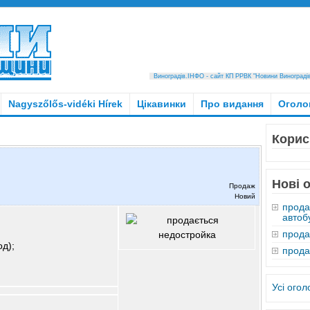
Виноградів.ІНФО - сайт КП РРВК "Новини Виноградівщ
Nagyszőlős-vidéki Hírek
Цікавинки
Про видання
Оголо
Корис
Нові 
Продаж
Новий
прода
автобу
прода
д);
прода
Усі ого