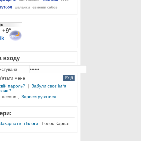
футбол
шаланки
євменій сабов
 входу
'ятати мене
свій пароль?
|
Забули своє Ім*я
вача?
e account,
Зареєструватися
ери:
Закарпаття і Блоги
- Голос Карпат