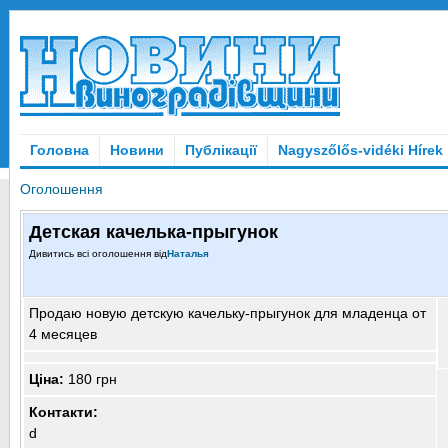
Головна
Новини
Публікації
Nagyszőlős-vidéki Hírek
Оголошення
Детская качелька-прыгунок
Дивитись всі оголошення від
Наталья
Продаю новую детскую качельку-прыгунок для младенца от
4 месяцев
Ціна:
180 грн
Контакти:
d