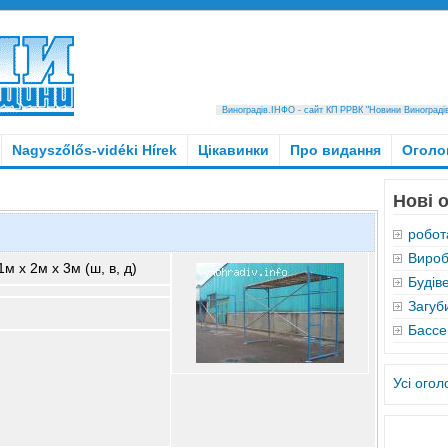
Виноградів.ІНФО - сайт КП РРВК "Новини Виноградівщ
Nagyszőlős-vidéki Hírek
Цікавинки
Про видання
Оголо
Нові 
робота
Вироб
м х 2м х 3м (ш, в, д)
Будів
Загуб
Бассе
Усі ого