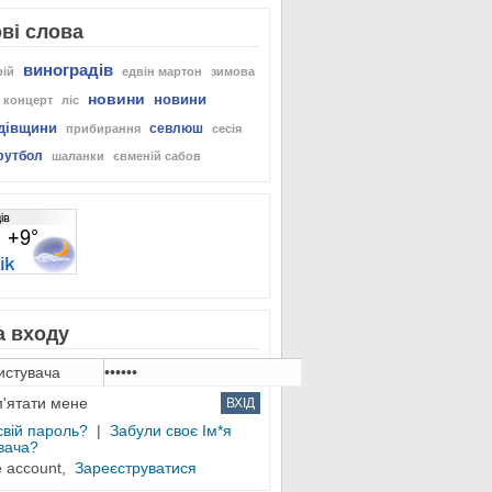
ві слова
виноградів
рій
едвін мартон
зимова
новини
новини
концерт
ліс
дівщини
севлюш
прибирання
сесія
футбол
шаланки
євменій сабов
 входу
'ятати мене
свій пароль?
|
Забули своє Ім*я
вача?
e account,
Зареєструватися