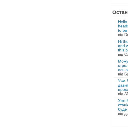
Остан
Hello
heads
to be 
від D
Hi th
and w
this p
від C
Можу
стрел
ось в
від Б
Уже 
давит
прохо
від А
Уже 9
стаці
буде
від д