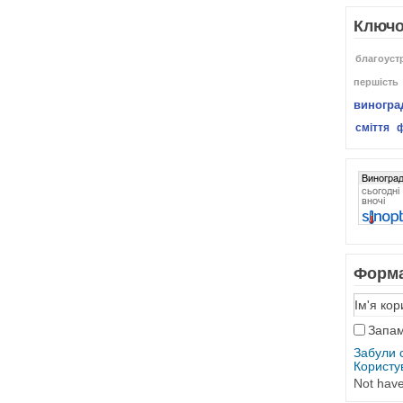
Ключо
благоуст
першість
виногра
сміття
Форма
Запам
Забули 
Користу
Not hav