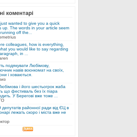
ні коментарі
 just wanted to give you a quick
 up. The words in your article seem
running off the...
emetrius
ere colleagues, how is everything,
hat you would like to say regarding
aragraph, in ...
aren
ть подякувати Любімову,
очник навів воєнкомат на своїх,
они і ховаються.
риз
Любімова і його шестьогрок жаба
ь що фестиваль без їх піара
дить. У Берегові вже тоже ...
ТО
 депутатів районної ради від ЄЦ в
онарі лежать скоро і міста вже не
октор