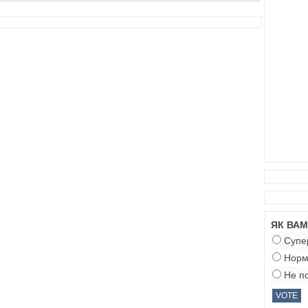
ЯК ВА
Супе
Норм
Не по