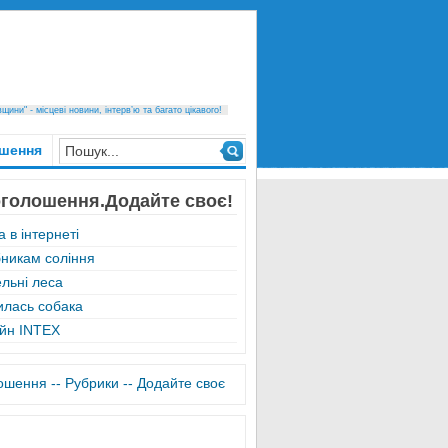
ини" - місцеві новини, інтерв’ю та багато цікавого!
шення
оголошення.Додайте своє!
 в інтернеті
никам соління
ельні леса
илась собака
йн INTEX
лошення -
- Рубрики -
- Додайте своє