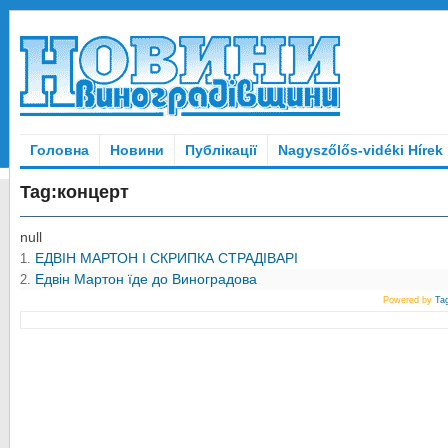
Головна
Новини
Публікації
Nagyszőlős-vidéki Hírek
Tag:концерт
null
ЕДВІН МАРТОН І СКРИПКА СТРАДІВАРІ
1.
Едвін Мартон їде до Виноградова
2.
Powered by
Tag