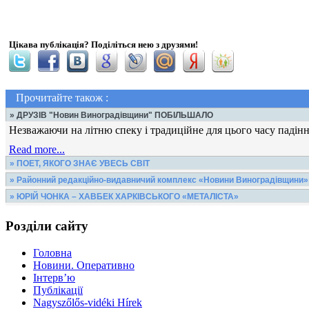
Цікава публікація? Поділіться нею з друзями!
Прочитайте також :
» ДРУЗІВ "Новин Виноградівщини" ПОБІЛЬШАЛО
Незважаючи на літню спеку і традиційне для цього часу падіння
Read more...
» ПОЕТ, ЯКОГО ЗНАЄ УВЕСЬ СВІТ
Я тримаю в руках ІV том «Світової літератури», виданий товари
» Районний редакційно-видавничий комплекс «Новини Виноградівщини»
Комунальне підприємство «Районний редакційно-видавничий к
Read more...
» ЮРІЙ ЧОНКА – ХАВБЕК ХАРКІВСЬКОГО «МЕТАЛІСТА»
Наш земляк Юрій Чонка, надії на якого покладали тренери «Зак
Read more...
Розділи сайту
Read more...
Головна
Новини. Оперативно
Інтерв’ю
Публікації
Nagyszőlős-vidéki Hírek