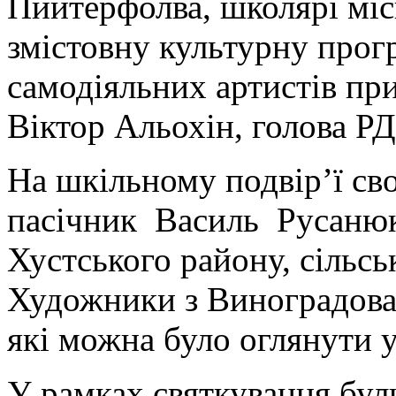
Пийтерфолва, школярі мі
змістовну культурну прог
самодіяльних артистів при
Віктор Альохін, голова РД
На шкільному подвір’ї св
пасічник Василь Русаню
Хустського району, сільськ
Художники з Виноградова 
які можна було оглянути 
У рамках святкування бул