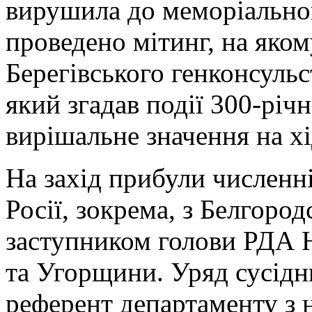
вирушила до меморіальног
проведено мітинг, на яком
Берегівського генконсуль
який згадав події 300-річ
вирішальне значення на хі
На захід прибули численні 
Росії, зокрема, з Белгородс
заступником голови РДА Ю
та Угорщини. Уряд сусідн
референт департаменту з 