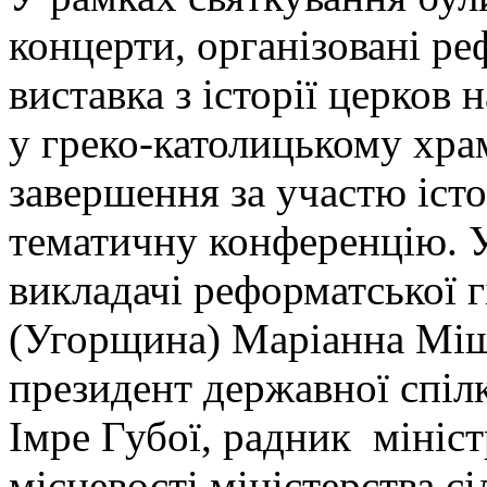
концерти, організовані р
виставка з історії церков
у греко-католицькому храм
завершення за участю істо
тематичну конференцію. У 
викладачі реформатської 
(Угорщина) Маріанна Міш
президент державної спі
Імре Губої, радник мініст
місцевості міністерства с