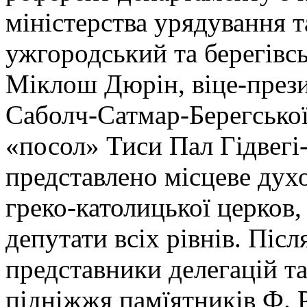
міністерства урядування 
ужгородський та берегівсь
Міклош Дюрін, віце-през
Саболч-Сатмар-Берегської
«посол» Тиси Пал Гідвег
представлено місцеве дух
греко-католицької церко
депутати всіх рівнів. Після
представники делегацій та
підніжжя памїятників Ф. Р