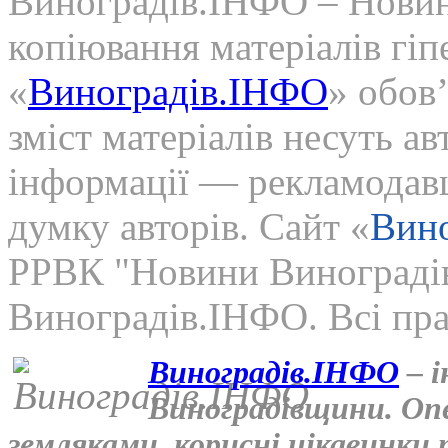
Виноградів.ІНФО – Новин
копіювання матеріалів гі
«
Виноградів.ІНФО
» обов’
зміст матеріалів несуть ав
інформації — рекламодавц
думку авторів. Сайт «
Вин
РРВК "Новини Винограді
Виноградів.ІНФО. Всі пра
Виноградів.ІНФО
– і
Виноградівщини. Опе
земляками, корисні цікавинки 