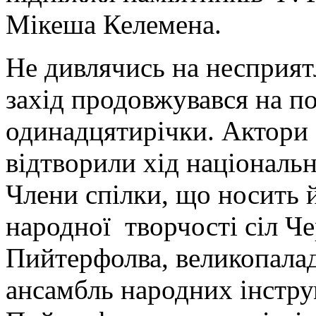
Мікеша Келемена.
Не дивлячись на несприят
захід продовжувався на по
одинадцятирічки. Актори Б
відтворили хід національн
Члени спілки, що носить 
народної творчості сіл Ч
Пийтерфолва, великопалад
ансамбль народних інстру