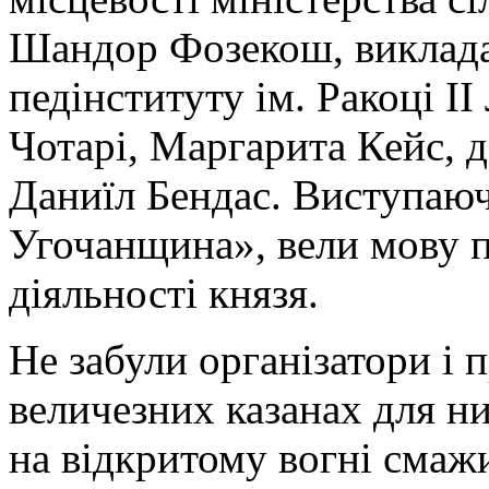
Шандор Фозекош, викладач
педінституту ім. Ракоці І
Чотарі, Маргарита Кейс, д
Даниїл Бендас. Виступаюч
Угочанщина», вели мову пр
діяльності князя.
Не забули організатори і 
величезних казанах для н
на відкритому вогні смаж