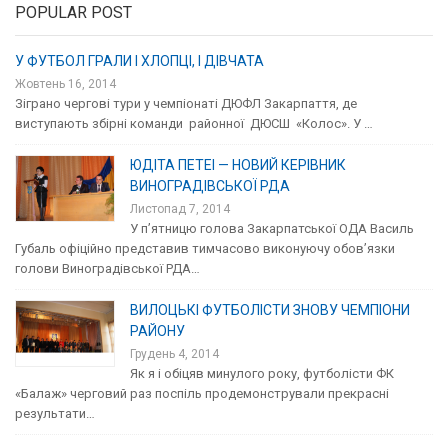
POPULAR POST
У ФУТБОЛ ГРАЛИ І ХЛОПЦІ, І ДІВЧАТА
Жовтень 16, 2014
Зіграно чергові тури у чемпіонаті ДЮФЛ Закарпаття, де
виступають збірні команди районної ДЮСШ «Колос». У …
ЮДІТА ПЕТЕІ — НОВИЙ КЕРІВНИК
ВИНОГРАДІВСЬКОЇ РДА
Листопад 7, 2014
У п’ятницю голова Закарпатської ОДА Василь
Губаль офіційно представив тимчасово виконуючу обов’язки
голови Виноградівської РДА…
ВИЛОЦЬКІ ФУТБОЛІСТИ ЗНОВУ ЧЕМПІОНИ
РАЙОНУ
Грудень 4, 2014
Як я і обіцяв минулого року, футболісти ФК
«Балаж» черговий раз поспіль продемонстрували прекрасні
результати…