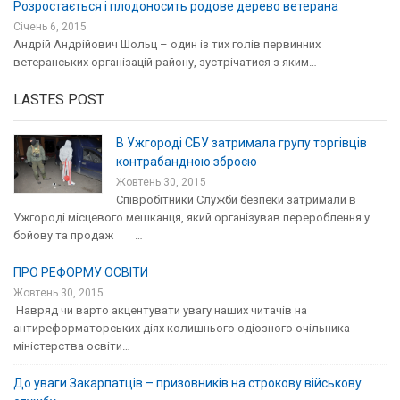
Розростається і плодоносить родове дерево ветерана
Січень 6, 2015
Андрій Андрійович Шольц – один із тих голів первинних
ветеранських організацій району, зустрічатися з яким…
LASTES POST
В Ужгороді СБУ затримала групу торгівців
контрабандною зброєю
Жовтень 30, 2015
Співробітники Служби безпеки затримали в
Ужгороді місцевого мешканця, який організував перероблення у
бойову та продаж …
ПРО РЕФОРМУ ОСВІТИ
Жовтень 30, 2015
Навряд чи варто акцентувати увагу наших читачів на
антиреформаторських діях колишнього одіозного очільника
міністерства освіти…
До уваги Закарпатців – призовників на строкову військову