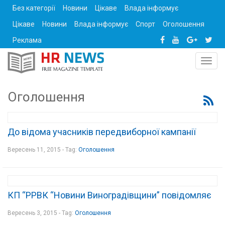
Без категорії
Новини
Цікаве
Влада інформує
Цікаве
Новини
Влада інформує
Спорт
Оголошення
Реклама
Toggl
navig
Оголошення
До відома учасників передвиборної кампанії
Вересень 11, 2015 - Tag:
Оголошення
КП “РРВК “Новини Виноградівщини” повідомляє
Вересень 3, 2015 - Tag:
Оголошення