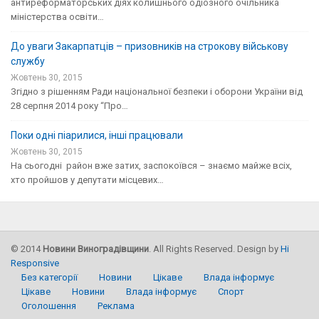
антиреформаторських діях колишнього одіозного очільника
міністерства освіти…
До уваги Закарпатців – призовників на строкову військову
службу
Жовтень 30, 2015
Згідно з рішенням Ради національної безпеки і оборони України від
28 серпня 2014 року “Про…
Поки одні піарилися, інші працювали
Жовтень 30, 2015
На сьогодні район вже затих, заспокоївся – знаємо майже всіх,
хто пройшов у депутати місцевих…
©
2014
Новини Виноградівщини
. All Rights Reserved. Design by
Hi
Responsive
Без категорії
Новини
Цікаве
Влада інформує
Цікаве
Новини
Влада інформує
Спорт
Оголошення
Реклама