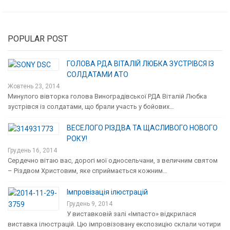
POPULAR POST
ГОЛОВА РДА ВІТАЛІЙ ЛЮБКА ЗУСТРІВСЯ ІЗ
СОЛДАТАМИ АТО
Жовтень 23, 2014
Минулого вівторка голова Виноградівської РДА Віталій Любка
зустрівся із солдатами, що брали участь у бойових…
ВЕСЕЛОГО РІЗДВА ТА ЩАСЛИВОГО НОВОГО
РОКУ!
Грудень 16, 2014
Сердечно вітаю вас, дорогі мої односельчани, з величним святом
– Різдвом Христовим, яке сприймається кожним…
Імпровізація ілюстрацій
Грудень 9, 2014
У виставковій залі «Імпасто» відкрилася
виставка ілюстрацій. Цю імпровізовану експозицію склали чотири