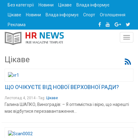
Без категорії
Новини
Цікаве
Влада інформує
Цікаве
Новини
Влада інформує
Спорт
Оголошення
Реклама
Toggl
navig
Цікаве
ЩО ОЧІКУЄТЕ ВІД НОВОЇ ВЕРХОВНОЇ РАДИ?
Листопад 4, 2014 - Tag:
Цікаве
Галина ШАПКО, Виноградів: – Я оптимістка і вірю, що нарешті
має відбутися перезавантаження...