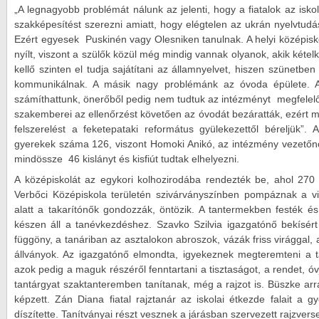
„A legnagyobb problémát nálunk az jelenti, hogy a fiatalok az isk
szakképesítést szerezni amiatt, hogy elégtelen az ukrán nyelvtudá
Ezért egyesek Puskinén vagy Olesniken tanulnak. A helyi középisk
nyílt, viszont a szülők közül még mindig vannak olyanok, akik két
kellő szinten el tudja sajátítani az államnyelvet, hiszen szünetbe
kommunikálnak. A másik nagy problémánk az óvoda épülete. A
számíthattunk, önerőből pedig nem tudtuk az intézményt megfelelő 
szakemberei az ellenőrzést követően az óvodát bezáratták, ezért m
felszerelést a feketepataki református gyülekezettől béreljük”.
gyerekek száma 126, viszont Homoki Anikó, az intézmény vezetőnő
mindössze 46 kislányt és kisfiút tudtak elhelyezni.
A középiskolát az egykori kolhozirodába rendezték be, ahol 270 t
Verbőci Középiskola területén szivárványszínben pompáznak a vi
alatt a takarítónők gondozzák, öntözik. A tantermekben festék és 
készen áll a tanévkezdéshez. Szavko Szilvia igazgatónő bekísér
függöny, a tanáriban az asztalokon abroszok, vázák friss virággal, 
állványok. Az igazgatónő elmondta, igyekeznek megteremteni a ta
azok pedig a maguk részéről fenntartani a tisztaságot, a rendet, 
tantárgyat szaktanteremben tanítanak, még a rajzot is. Büszke arra
képzett. Zán Diana fiatal rajztanár az iskolai étkezde falait a
díszítette. Tanítványai részt vesznek a járásban szervezett rajzver