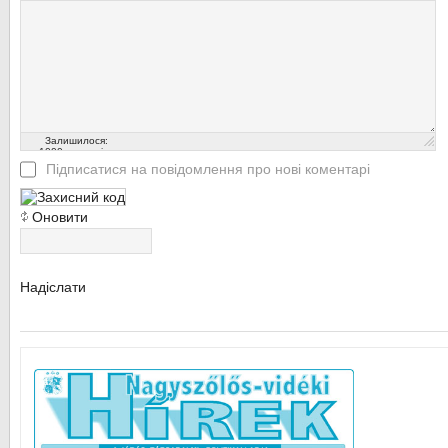
Залишилося:
1000
символів
Підписатися на повідомлення про нові коментарі
Оновити
Надіслати