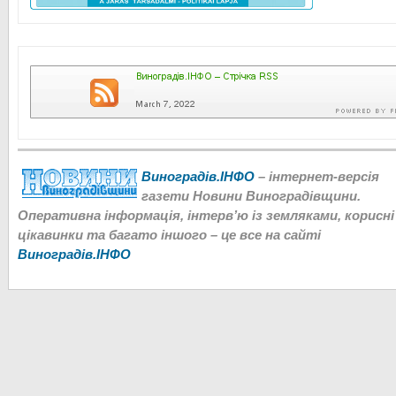
Виноградів.ІНФО
– інтернет-версія
газети Новини Виноградівщини.
Оперативна інформація, інтерв’ю із земляками, корисні
цікавинки та багато іншого – це все на сайті
Виноградів.ІНФО