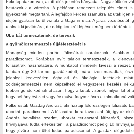
Feketepatakon van, az itt élők jelentős hányada Nagyszőlősön váll
beutazniuk a városba. A példásan rendezett település címet is 
igyekeznek megtartani. A legfájóbb kérdés számukra az utak igen r
idején gyakran kerül víz alá a Gagarin utca. A járás vezetésétől í
utalnak ki javítására, de eddig konkrét lépések még nem történtek.
Uborkát termesztenek, de tervezik
a gyümölcstermesztés újjáélesztését is
Manapság minden portán fóliasátrak sorakoznak. Azokban 
paradicsomot. Korábban nyílt talajon termesztették, a kilencve
fóliasátrak használatára. A munkából mindenki kiveszi a részét,
faluban úgy 30 farmer gazdálkodott, mára tízen maradtak, őszi
jelenlegi kedvezőtlen éghajlati és ökológiai feltételek 
zöldségtermesztés nem képzelhető el vegyszeres kezelés nélkü
többen gondolkodnak el azon, hogy a kutak vizének milyen lehet a 
hogy néhány évtized vagy év múlva fogyasztásra alkalmatlanná váli
Felkerestük Gazdag Andrást, aki háztáji földrészlegén fóliasátorban
uborkát, paradicsomot. A fóliasátrat kora tavasszal fűti, így az első
András bevallása szerint, uborkát terjeszteni kifizetődő, his
hrivnyájával tudta értékesíteni, a paradicsomot pedig 10 hrivnyájáv
hogy jövőre nem ültet lédús paradicsomot. A gazdák elégedetl