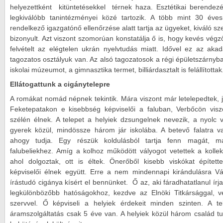
helyezettként kitüntetésekkel térnek haza. Esztétikai berendezé
legkiválóbb tanintézményei közé tartozik. A több mint 30 éve
rendelkező igazgatónő ellenőrzése alatt tartja az ügyeket, kiváló s
bizonyult. Azt viszont szomorúan konstatálja ő is, hogy kevés végz
felvételt az elégtelen ukrán nyelvtudás miatt. Idővel ez az akad
tagozatos osztályuk van. Az alsó tagozatosok a régi épületszárnyba
iskolai múzeumot, a gimnasztika termet, billiárdasztalt is felállítottak
Ellátogattunk a cigánytelepre
A romákat nomád népnek tekintik. Mára viszont már letelepedtek,
Feketepatakon e kisebbség képviselői a faluban, Verbőcön vis
szélén élnek. A telepet a helyiek dzsungelnek nevezik, a nyolc 
gyerek közül, mindössze három jár iskolába. A betevő falatra v
ahogy tudja. Egy részük koldulásból tartja fenn magát,
falubeliekhez. Amíg a kolhoz működött vályogot vetettek a kolle
ahol dolgoztak, ott is éltek. Önerőből kisebb viskókat építe
képviselői élnek együtt. Erre a nem mindennapi kirándulásra Vá
írástudó cigánya kísért el bennünket. Ő az, aki fáradhatatlanul írj
legkülönbözőbb hatóságokhoz, kezdve az Elnöki Titkársággal, 
szervvel. Ő képviseli a helyiek érdekeit minden szinten. A t
áramszolgáltatás csak 5 éve van. A helyiek közül három család tu