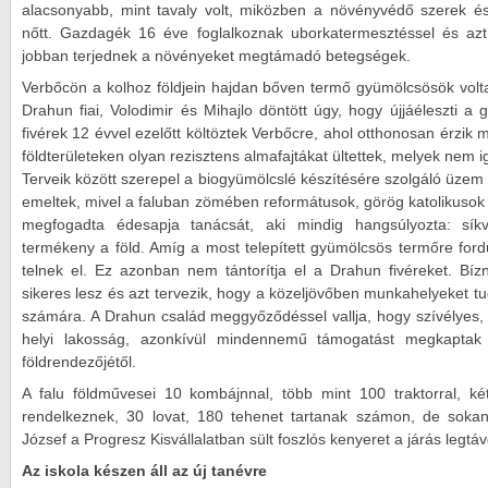
alacsonyabb, mint tavaly volt, miközben a növényvédő szerek 
nőtt. Gazdagék 16 éve foglalkoznak uborkatermesztéssel és azt 
jobban terjednek a növényeket megtámadó betegségek.
Verbőcön a kolhoz földjein hajdan bőven termő gyümölcsösök voltak.
Drahun fiai, Volodimir és Mihajlo döntött úgy, hogy újjáéleszti a
fivérek 12 évvel ezelőtt költöztek Verbőcre, ahol otthonosan érzik 
földterületeken olyan rezisztens almafajtákat ültettek, melyek nem 
Terveik között szerepel a biogyümölcslé készítésére szolgáló üzem 
emeltek, mivel a faluban zömében reformátusok, görög katolikusok 
megfogadta édesapja tanácsát, aki mindig hangsúlyozta: síkvi
termékeny a föld. Amíg a most telepített gyümölcsös termőre fordu
telnek el. Ez azonban nem tántorítja el a Drahun fivéreket. Bíz
sikeres lesz és azt tervezik, hogy a közeljövőben munkahelyeket tud
számára. A Drahun család meggyőződéssel vallja, hogy szívélyes,
helyi lakosság, azonkívül mindennemű támogatást megkaptak 
földrendezőjétől.
A falu földművesei 10 kombájnnal, több mint 100 traktorral, ké
rendelkeznek, 30 lovat, 180 tehenet tartanak számon, de sokan
József a Progresz Kisvállalatban sült foszlós kenyeret a járás legtávol
Az iskola készen áll az új tanévre