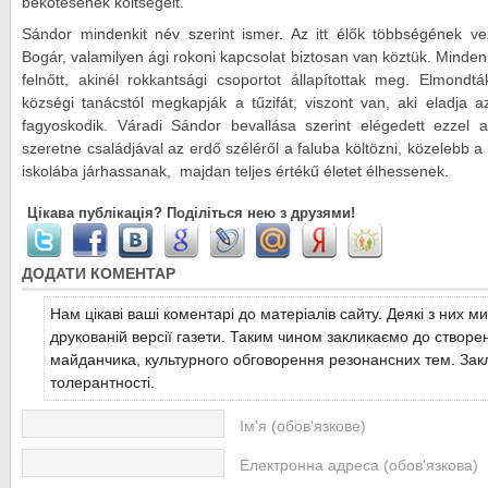
bekötésének költségeit.
Sándor mindenkit név szerint ismer. Az itt élők többségének 
Bogár, valamilyen ági rokoni kapcsolat biztosan van köztük. Minde
felnőtt, akinél rokkantsági csoportot állapítottak meg. Elmondt
községi tanácstól megkapják a tűzifát, viszont van, aki eladja az
fagyoskodik. Váradi Sándor bevallása szerint elégedett ezzel 
szeretne családjával az erdő széléről a faluba költözni, közelebb a
iskolába járhassanak, majdan teljes értékű életet élhessenek.
Цікава публікація? Поділіться нею з друзями!
ДОДАТИ КОМЕНТАР
Нам цікаві ваші коментарі до матеріалів сайту. Деякі з них м
друкованій версії газети. Таким чином закликаємо до створе
майданчика, культурного обговорення резонансних тем. Закл
толерантності.
Ім'я (обов'язкове)
Електронна адреса (обов'язкова)