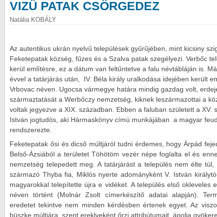
VIZŰ PATAK CSÖRGEDEZ
Natália KOBÁLY
Az autentikus ukrán nyelvű települések gyűrűjében, mint kicsiny szi
Feketepatak község, fűzes és a Szalva patak szegélyezi. Verbőc t
kerül említésre, ez a dátum van feltűntetve a falu névtábláján is. M
évvel a tatárjárás után, IV. Béla király uralkodása idejében került 
Vrbovac néven. Ugocsa vármegye határa mindig gazdag volt, erdeje 
származtatását a Werbőczy nemzetség, kiknek leszármazottai a kö
voltak jegyezve a XIX. században. Ebben a faluban született a XV
István jogtudós, aki Hármaskönyv címú munkájában a magyar feud
rendszerezte.
Feketepatak ősi és dicső múltjáról tudni érdemes, hogy Árpád fe
Belső-Ázsiából a területet Töhötöm vezér népe foglalta el és en
nemzetség telepedett meg. A tatárjárást a település nem élte túl
származó Thyba fia, Miklós nyerte adományként V. István királyt
magyarokkal telepítette újra e vidéket. A település első oklevele
néven történt (Molnár Zsolt címerkészítő adatai alapján). Te
eredetet tekintve nem minden kérdésben értenek egyet. Az viszon
büszke múltjára, szent ereklyeként őrzi attribútumait, ápolja gyökere