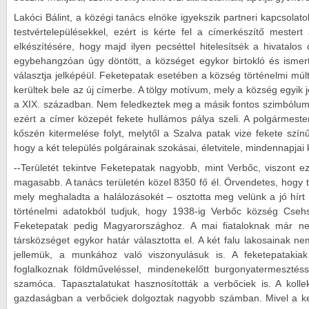
Lakóci Bálint, a közégi tanács elnöke igyekszik partneri kapcsolato
testvértelepülésekkel, ezért is kérte fel a címerkészítő mester
elkészítésére, hogy majd ilyen pecséttel hitelesítsék a hivatal
egybehangzóan úgy döntött, a községet egykor birtokló és ismer
választja jelképéül. Feketepatak esetében a község történelmi múlt
kerültek bele az új címerbe. A tölgy motívum, mely a község egyik 
a XIX. században. Nem feledkeztek meg a másik fontos szimbólumró
ezért a címer közepét fekete hullámos pálya szeli. A polgármester
kőszén kitermelése folyt, melytől a Szalva patak vize fekete színű
hogy a két település polgárainak szokásai, életvitele, mindennapjai
--Területét tekintve Feketepatak nagyobb, mint Verbőc, viszont e
magasabb. A tanács területén közel 8350 fő él. Örvendetes, hogy t
mely meghaladta a halálozásokét – osztotta meg velünk a jó hírt 
történelmi adatokból tudjuk, hogy 1938-ig Verbőc község Csehszl
Feketepatak pedig Magyarországhoz. A mai fiataloknak már ne
társközséget egykor határ választotta el. A két falu lakosainak n
jellemük, a munkához való viszonyulásuk is. A feketepatakia
foglalkoznak földműveléssel, mindenekelőtt burgonyatermesztésse
szamóca. Tapasztalatukat hasznosították a verbőciek is. A kollekt
gazdaságban a verbőciek dolgoztak nagyobb számban. Mivel a k