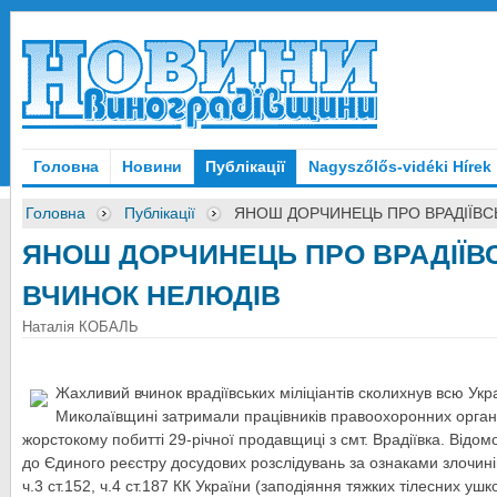
Головна
Новини
Публікації
Nagyszőlős-vidéki Hírek
Головна
Публікації
ЯНОШ ДОРЧИНЕЦЬ ПРО ВРАДІЇВСЬ
ЯНОШ ДОРЧИНЕЦЬ ПРО ВРАДІЇВСЬ
ВЧИНОК НЕЛЮДІВ
Наталія КОБАЛЬ
Жахливий вчинок врадіївських міліціантів сколихнув всю Укр
Миколаївщині затримали працівників правоохоронних органів
жорстокому побитті 29-річної продавщиці з смт. Врадіївка. Відом
до Єдиного реєстру досудових розслідувань за ознаками злочинів
ч.3 ст.152, ч.4 ст.187 КК України (заподіяння тяжких тілесних уш