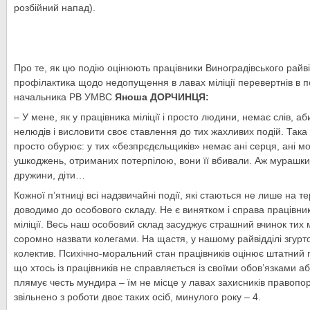
розбійний напад).
Про те, як цю подію оцінюють працівники Виноградівського райвідд
профілактика щодо недопущення в лавах міліції перевертнів в п
начальника РВ УМВС
Яноша ДОРЧИНЦЯ:
– У мене, як у працівника міліції і просто людини, немає слів, аб
нелюдів і висловити своє ставлення до тих жахливих подій. Така п
просто обурює: у тих «безпрєдєльщиків» немає ані серця, ані моз
ушкоджень, отриманих потерпілою, вони її вбивали. Аж мурашки 
дружини, діти…
Кожної п’ятниці всі надзвичайні події, які стаються не лише на т
доводимо до особового складу. Не є винятком і справа працівникі
міліції. Весь наш особовий склад засуджує страшний вчинок тих м
соромно назвати колегами. На щастя, у нашому райвідділі згурт
колектив. Психічно-моральний стан працівників оцінює штатний
що хтось із працівників не справляється із своїми обов’язками 
плямує честь мундира – їм не місце у лавах захисників правопор
звільнено з роботи двоє таких осіб, минулого року – 4.