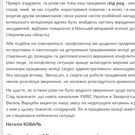
Прикро згадувати, та років сім тому наш працівник (
від ред
.: си
справ, який, за час служби, користувався повагою і в колег, і в н
родичів друзів-зловмисників і вони разом скоїли розбійний напад
колишнього міліціонера вдома було знайдено частину вкрадених 
засуджений, відбуває покарання в Менській виправній колонії д
(Чернігівська область).
Аби подібне не повторилося, профілактиці ми щоденно приділяє
інструктажах я наголошую на дотриманні працівниками міліції ди
ставлення до громадян та дипломатичного вирішення конфліктни
різні люди, та конфліктну ситуацію краще залагодити мирним шл
непокора працівнику міліції (згідно адміністративного законодавс
без заходів впливу. Звісна річ, є скарги на роботи працівників мі
чином розглянув звернення, не належно розслідується криміна
На щастя, за останні роки не було жодного звернення щодо катув
Слід зазначити, що навіть начальник УМВС України в Закарпатсь
Василь Варцаба акцентує нашу увагу на недопущені катувань в ря
з ним у цьому повністю солідарний. Бо ж працівники міліції маю
не створювати небезпечні ситуації.
Наталія КОБАЛЬ