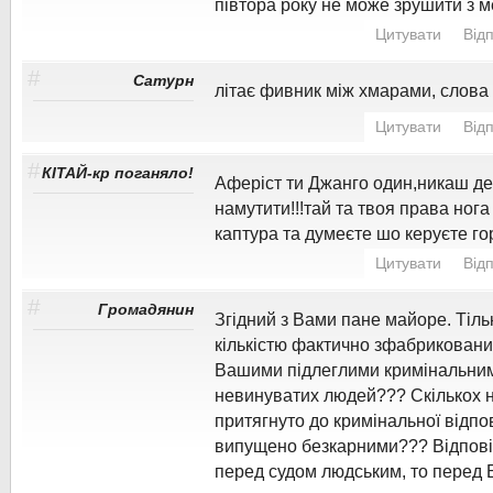
півтора року не може зрушити з м
Цитувати
Від
#
Сатурн
літає фивник між хмарами, слова 
Цитувати
Від
#
КІТАЙ-кр поганяло!
Аферіст ти Джанго один,никаш д
намутити!!!тай та твоя права ног
каптура та думеєте шо керуєте гор
Цитувати
Від
#
Громадянин
Згідний з Вами пане майоре. Тіль
кількістю фактично зфабриковани
Вашими підлеглими кримінальни
невинуватих людей??? Скількох 
притягнуто до кримінальної відпо
випущено безкарними??? Відпові
перед судом людським, то перед 