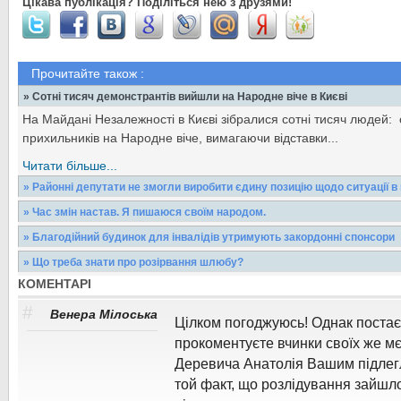
Цікава публікація? Поділіться нею з друзями!
Прочитайте також :
» Сотні тисяч демонстрантів вийшли на Народне віче в Києві
На Майдані Незалежності в Києві зібралися сотні тисяч людей: 
прихильників на Народне віче, вимагаючи відставки...
Читати більше...
» Районні депутати не змогли виробити єдину позицію щодо ситуації в 
5 грудня 2013 року була скликана позачергова сесія Виноградів
» Час змін настав. Я пишаюся своїм народом.
головною метою було обговорити...
Суспільство живе не тільки за вимогою часу, а й керуючись с
» Благодійний будинок для інвалідів утримують закордонні спонсори
зумовлюють наш принцип буття.Але між кількістю...
Читати більше...
Нуль гривень платять батьки за перебування в благодійному буд
» Що треба знати про розірвання шлюбу?
Виноградові, якій відзначив своє 15-річчя
Читати більше...
КОМЕНТАРІ
Одружилися - добре. Надумали розлучитися - що треба знати 
шлюбу?На Закарпатті, і на Виноградівщині зокрема,...
Читати більше...
#
Венера Мілоська
Цілком погоджуюсь! Однак постає
Читати більше...
прокоментуєте вчинки своїх же м
Деревича Анатолія Вашим підлег
той факт, що розлідування зайшло 