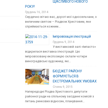
ЩАСЛИВОГО НОВОГО
РОКУ!
Грудень 16, 2014
Сердечно вітаю вас, дорогі мої односельчани, з
величним святом – Різдвом Христовим, яке
сприймається кожним…
Імпровізація ілюстрацій
Грудень 9, 2014
У виставковій залі «Імпасто»
відкрилася виставка ілюстрацій. Цю
імпровізовану експозицію склали чотири
виноградівські художниці, які…
БЮДЖЕТ РАЙОНУ
ФОРМУЄТЬСЯ В
ЕКСТРЕМАЛЬНИХ УМОВАХ
Січень 9, 2015
Напередодні Різдва Христового депутати
районної ради на спільному засіданні комісій з
питань ринкових відносин, планування…