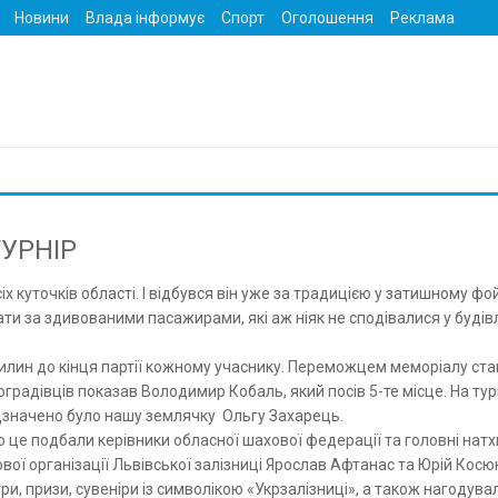
Новини
Влада інформує
Спорт
Оголошення
Реклама
УРНІР
сіх куточків області. І відбувся він уже за традицією у затишному фо
ти за здивованими пасажирами, які аж ніяк не сподівалися у будів
вилин до кінця партії кожному учаснику. Переможцем меморіалу ста
радівців показав Володимир Кобаль, який посів 5-те місце. На турн
відзначено було нашу землячку Ольгу Захарець.
ро це подбали керівники обласної шахової федерації та головні нат
ої організації Львівської залізниці Ярослав Афтанас та Юрій Косюк
, призи, сувеніри із символікою «Укрзалізниці», а також нагодувал