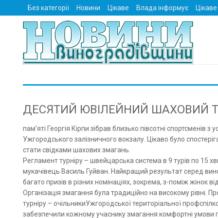
Без категорії
Новини
Цікаве
Влада інформує
Цікаве
ДЕСЯТИЙ ЮВІЛЕЙНИЙ ШАХОВИЙ Т
пам’яті Георгія Кірпи зібрав близько півсотні спортсменів з у
Ужгородського залізничного вокзалу. Цікаво було спостеріга
стати свідками шахових змагань.
Регламент турніру – швейцарська система в 9 турів по 15 х
мукачівець Василь Гуйван. Найкращий результат серед виног
багато призів в різних номінаціях, зокрема, з-поміж жінок 
Організація змагання була традиційно на високому рівні. П
турніру – очільникиУжгородської територіальної профспілков
забезпечили кожному учаснику змагання комфортні умови гри