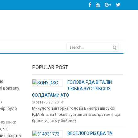
POPULAR POST
йє
ГОЛОВА РДА ВІТАЛІЙ
лі вокзалу
ЛЮБКА ЗУСТРІВСЯ ІЗ
СОЛДАТАМИ АТО
в
Жовтень 23, 2014
ірі було
Минулого вівторка голова Виноградівської
РДА Віталій Любка зустрівся із солдатами, що
брали участь у бойових…
хненники
, які
ВЕСЕЛОГО РІЗДВА ТА
и шахістів