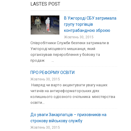
LASTES POST
В Ужгороді СБУ затримала
групу торгівців
контрабандною зброєю
Жовтень 30, 2015
Співробітники Служби безпеки затримали в
Ужгороді місцевого мешканця, який
організував перероблення у бойову та
продаж …
ПРО РЕФОРМУ ОСВІТИ
Жовтень 30, 2015
Навряд чи варто акцентувати увагу наших
читачів на антиреформаторських діях
колишнього одіозного очільника міністерства
освіти…
До уваги Закарпатців – призовників на
строкову військову службу
Жовтень 30, 2015