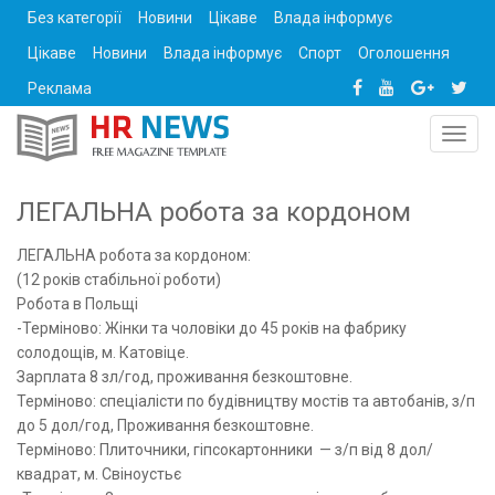
Без категорії
Новини
Цікаве
Влада інформує
Цікаве
Новини
Влада інформує
Спорт
Оголошення
Реклама
Toggl
navig
ЛЕГАЛЬНА робота за кордоном
ЛЕГАЛЬНА робота за кордоном:
(12 років стабільної роботи)
Робота в Польщі
-Терміново: Жінки та чоловіки до 45 років на фабрику
солодощів, м. Катовіце.
Зарплата 8 зл/год, проживання безкоштовне.
Терміново: спеціалісти по будівництву мостів та автобанів, з/п
до 5 дол/год, Проживання безкоштовне.
Терміново: Плиточники, гіпсокартонники — з/п від 8 дол/
квадрат, м. Свіноустьє