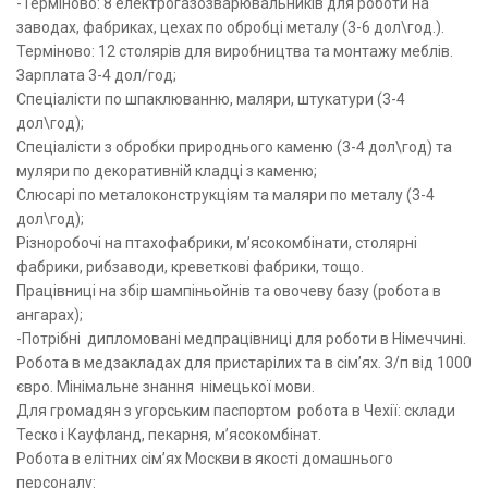
-Терміново: 8 електрогазозварювальників для роботи на
заводах, фабриках, цехах по обробці металу (3-6 дол\год.).
Терміново: 12 столярів для виробництва та монтажу меблів.
Зарплата 3-4 дол/год;
Спеціалісти по шпаклюванню, маляри, штукатури (3-4
дол\год);
Спеціалісти з обробки природнього каменю (3-4 дол\год) та
муляри по декоративній кладці з каменю;
Слюсарі по металоконструкціям та маляри по металу (3-4
дол\год);
Різноробочі на птахофабрики, м’ясокомбінати, столярні
фабрики, рибзаводи, креветкові фабрики, тощо.
Працівниці на збір шампіньойнів та овочеву базу (робота в
ангарах);
-Потрібні дипломовані медпрацівниці для роботи в Німеччині.
Робота в медзакладах для пристарілих та в сім’ях. З/п від 1000
євро. Мінімальне знання німецької мови.
Для громадян з угорським паспортом робота в Чехії: склади
Теско і Кауфланд, пекарня, м’ясокомбінат.
Робота в елітних сім’ях Москви в якості домашнього
персоналу: