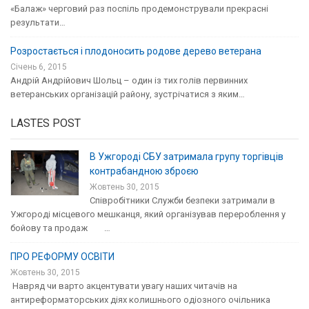
«Балаж» черговий раз поспіль продемонстрували прекрасні
результати…
Розростається і плодоносить родове дерево ветерана
Січень 6, 2015
Андрій Андрійович Шольц – один із тих голів первинних
ветеранських організацій району, зустрічатися з яким…
LASTES POST
В Ужгороді СБУ затримала групу торгівців
контрабандною зброєю
Жовтень 30, 2015
Співробітники Служби безпеки затримали в
Ужгороді місцевого мешканця, який організував перероблення у
бойову та продаж …
ПРО РЕФОРМУ ОСВІТИ
Жовтень 30, 2015
Навряд чи варто акцентувати увагу наших читачів на
антиреформаторських діях колишнього одіозного очільника