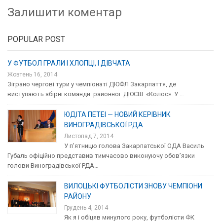
Залишити коментар
POPULAR POST
У ФУТБОЛ ГРАЛИ І ХЛОПЦІ, І ДІВЧАТА
Жовтень 16, 2014
Зіграно чергові тури у чемпіонаті ДЮФЛ Закарпаття, де
виступають збірні команди районної ДЮСШ «Колос». У …
ЮДІТА ПЕТЕІ — НОВИЙ КЕРІВНИК
ВИНОГРАДІВСЬКОЇ РДА
Листопад 7, 2014
У п’ятницю голова Закарпатської ОДА Василь
Губаль офіційно представив тимчасово виконуючу обов’язки
голови Виноградівської РДА…
ВИЛОЦЬКІ ФУТБОЛІСТИ ЗНОВУ ЧЕМПІОНИ
РАЙОНУ
Грудень 4, 2014
Як я і обіцяв минулого року, футболісти ФК