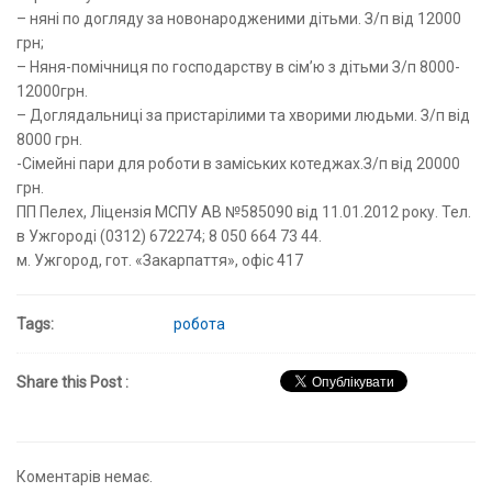
– няні по догляду за новонародженими дітьми. З/п від 12000
грн;
– Няня-помічниця по господарству в сім’ю з дітьми З/п 8000-
12000грн.
– Доглядальниці за пристарілими та хворими людьми. З/п від
8000 грн.
-Сімейні пари для роботи в заміських котеджах.З/п від 20000
грн.
ПП Пелех, Ліцензія МСПУ АВ №585090 від 11.01.2012 року. Тел.
в Ужгороді (0312) 672274; 8 050 664 73 44.
м. Ужгород, гот. «Закарпаття», офіс 417
Tags:
робота
Share this Post :
Коментарів немає.