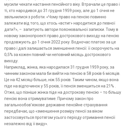
мусили чекати настання пенсійного віку. Втрачали це право і
ті, хто народився до 31 грудня 1959 року, але до 1 січня не
звільнилися з роботи. «Чому право на пенсію повинно
залежати від того, що хтось «встиг» народитися до певної
дати?», – запитують автори пояснювальної записки. Тому в
новому законопроекті право дострокового виходу на пенсію
продовжують до 1 січня 2022 року. Водночас платою за це
право і далі залишається зменшення пенсії: її скорочують на
0,5% за кожен повний чи неповний місяць дострокового
виходу.
Наприклад, жінка, яка народилася 31 грудня 1959 року, за
чинним законом мала би вийти на пенсію в 58 років 6 місяців.
Це на 42 місяці більше, ніж 55 років. Таким чином, якщо вона
піде на відпочинок у 55 років, її пенсія зменшиться на 21% .
Отже, що пізніше жінка піде на дострокову пенсію – то більшу
пенсію вона отримуватиме. Причому закон про
загальнообов’язкове державне пенсійне страхування
передбачає, що «зменшення розміру пенсії за віком
застосовується протягом усього періоду отримання пенсії
незалежно від її виду».