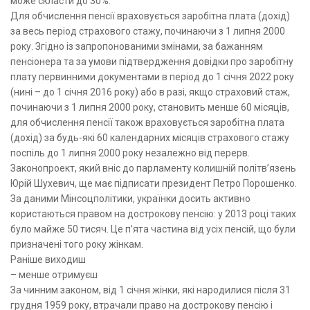
може скласти до 30%.
Для обчислення пенсії враховується заробітна плата (дохід)
за весь період страхового стажу, починаючи з 1 липня 2000
року. Згідно із запропонованими змінами, за бажанням
пенсіонера та за умови підтвердження довідки про заробітну
плату первинними документами в період до 1 січня 2022 року
(нині – до 1 січня 2016 року) або в разі, якщо страховий стаж,
починаючи з 1 липня 2000 року, становить менше 60 місяців,
для обчислення пенсії також враховується заробітна плата
(дохід) за будь-які 60 календарних місяців страхового стажу
поспіль до 1 липня 2000 року незалежно від перерв.
Законопроект, який вніс до парламенту колишній політв’язень
Юрій Шухевич, ще має підписати президент Петро Порошенко.
За даними Мінсоцполітики, українки досить активно
користаються правом на дострокову пенсію: у 2013 році таких
було майже 50 тисяч. Це п’ята частина від усіх пенсій, що були
призначені того року жінкам.
Раніше виходиш
– менше отримуєш
За чинним законом, від 1 січня жінки, які народилися після 31
грудня 1959 року, втрачали право на дострокову пенсію і