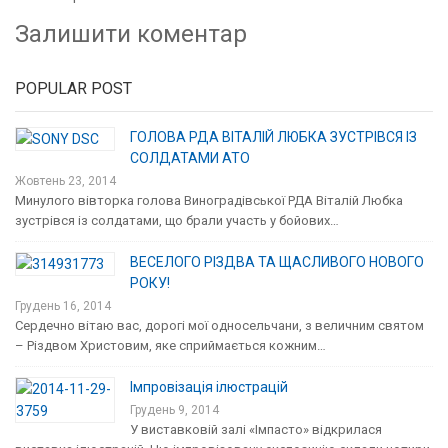
Залишити коментар
POPULAR POST
ГОЛОВА РДА ВІТАЛІЙ ЛЮБКА ЗУСТРІВСЯ ІЗ
СОЛДАТАМИ АТО
Жовтень 23, 2014
Минулого вівторка голова Виноградівської РДА Віталій Любка
зустрівся із солдатами, що брали участь у бойових…
ВЕСЕЛОГО РІЗДВА ТА ЩАСЛИВОГО НОВОГО
РОКУ!
Грудень 16, 2014
Сердечно вітаю вас, дорогі мої односельчани, з величним святом
– Різдвом Христовим, яке сприймається кожним…
Імпровізація ілюстрацій
Грудень 9, 2014
У виставковій залі «Імпасто» відкрилася