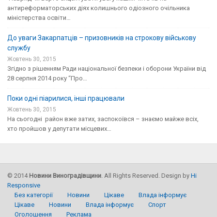
антиреформаторських діях колишнього одіозного очільника
міністерства освіти…
До уваги Закарпатців – призовників на строкову військову
службу
Жовтень 30, 2015
Згідно з рішенням Ради національної безпеки і оборони України від
28 серпня 2014 року “Про…
Поки одні піарилися, інші працювали
Жовтень 30, 2015
На сьогодні район вже затих, заспокоївся – знаємо майже всіх,
хто пройшов у депутати місцевих…
©
2014
Новини Виноградівщини
. All Rights Reserved. Design by
Hi
Responsive
Без категорії
Новини
Цікаве
Влада інформує
Цікаве
Новини
Влада інформує
Спорт
Оголошення
Реклама