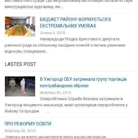
виставка ілюстрацій. Цю імпровізовану експозицію склали чотири
виноградівські художниці, які…
БЮДЖЕТ РАЙОНУ ФОРМУЄТЬСЯ В
ЕКСТРЕМАЛЬНИХ УМОВАХ
Січень 9, 2015
Напередодні Різдва Христового депутати
районної ради на спільному засіданні комісій з питань ринкових
відносин, планування…
LASTES POST
В Ужгороді СБУ затримала групу торгівців
контрабандною зброєю
Жовтень 30, 2015
Співробітники Служби безпеки затримали в
Ужгороді місцевого мешканця, який організував перероблення у
бойову та продаж …
ПРО РЕФОРМУ ОСВІТИ
Жовтень 30, 2015
Навряд чи варто акцентувати увагу наших читачів на