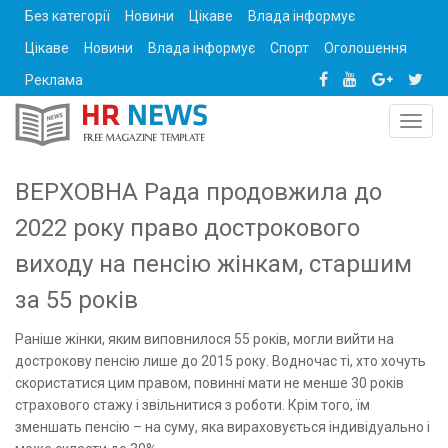
Без категорії
Новини
Цікаве
Влада інформує
Цікаве
Новини
Влада інформує
Спорт
Оголошення
Реклама
Toggl
navig
ВЕРХОВНА Рада продовжила до
2022 року право дострокового
виходу на пенсію жінкам, старшим
за 55 років
Раніше жінки, яким виповнилося 55 років, могли вийти на
дострокову пенсію лише до 2015 року. Водночас ті, хто хочуть
скористатися цим правом, повинні мати не менше 30 років
страхового стажу і звільнитися з роботи. Крім того, їм
зменшать пенсію – на суму, яка вираховується індивідуально і