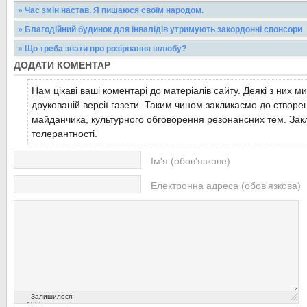
5 грудня 2013 року була скликана позачергова сесія Виноградів
» Час змін настав. Я пишаюся своїм народом.
головною метою було обговорити...
Суспільство живе не тільки за вимогою часу, а й керуючись с
» Благодійний будинок для інвалідів утримують закордонні спонсори
зумовлюють наш принцип буття.Але між кількістю...
Читати більше...
Нуль гривень платять батьки за перебування в благодійному буд
» Що треба знати про розірвання шлюбу?
Виноградові, якій відзначив своє 15-річчя
Читати більше...
ДОДАТИ КОМЕНТАР
Одружилися - добре. Надумали розлучитися - що треба знати 
шлюбу?На Закарпатті, і на Виноградівщині зокрема,...
Читати більше...
Нам цікаві ваші коментарі до матеріалів сайту. Деякі з них м
Читати більше...
друкованій версії газети. Таким чином закликаємо до створе
майданчика, культурного обговорення резонансних тем. Закл
толерантності.
Ім'я (обов'язкове)
Електронна адреса (обов'язкова)
Залишилося:
1000
символів