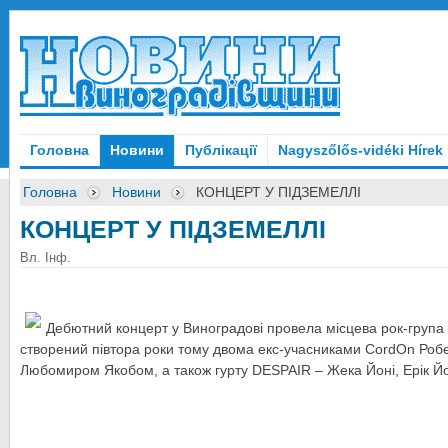
Головна
Новини
Публікації
Nagyszőlős-vidéki Hírek
Головна
Новини
КОНЦЕРТ У ПІДЗЕМЕЛЛІ
КОНЦЕРТ У ПІДЗЕМЕЛЛІ
Вл. Інф.
Дебютний концерт у Виноградові провела місцева рок-група L
створений півтора роки тому двома екс-учасниками CordOn Роб
Любомиром Якобом, а також гурту DESPAIR – Жека Йоні, Ерік Йо