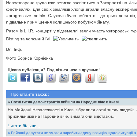
Новостворена група вже встигла засвітитися в Закарпатті на кіль
фестивалях. Для своїх земляків хлопці зіграли власну експериме
«progressive metal». Слухачів було небагато – до трьох десятків
підвальне приміщення колишнього побуткомбінату.
Разом із L.I.R. концерті у підземеллі взяли участь ужгородські гу
Disting та чопський IVI.
Вл. Інф.
Фото Бориса Корнієнка
Цікава публікація? Поділіться нею з друзями!
Прочитайте також :
» Сотні тисяч демонстрантів вийшли на Народне віче в Києві
На Майдані Незалежності в Києві зібралися сотні тисяч людей: 
прихильників на Народне віче, вимагаючи відставки...
Читати більше...
» Районні депутати не змогли виробити єдину позицію щодо ситуації в 