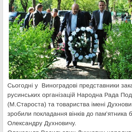
Сьогодні у Виноградові представники зак
русинських організацій Народна Рада Под
(М.Староста) та товариства імені Духнов
зробили покладання вінків до пам’ятника 
Олександру Духновичу.