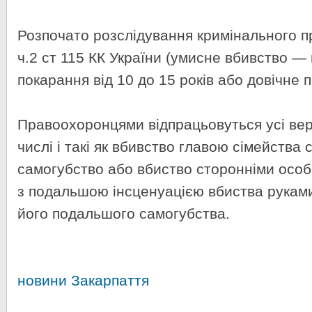
Розпочато розслідування кримінального 
ч.2 ст 115 КК України (умисне вбивство 
покарання від 10 до 15 років або довічне 
Правоохоронцями відпрацьовуться усі верс
числі і такі як вбивство главою сімейства с
самогубство або вбиство сторонніми особа
з подальшою інсценуацією вбиства руками
його подальшого самогубства.
новини Закарпаття