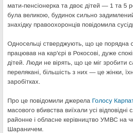
мати-пенсіонерка та двоє дітей — 1 та 5 
була великою, будинок сильно задимлени
знахідку правоохоронців повідомила сусід
Односельці стверджують, що це порядна сі
працював на кар'єрі в Рокосові, дуже спокі
дітей. Люди не вірять, що це міг зробити 
перелякані, більшість з них — це жінки, їх
заробітках.
Про це повідомили джерела
Голосу Карпа
масового вбивства виїхали усі відповідні
районне і обласне керівництво УМВС на чо
Шараничем.