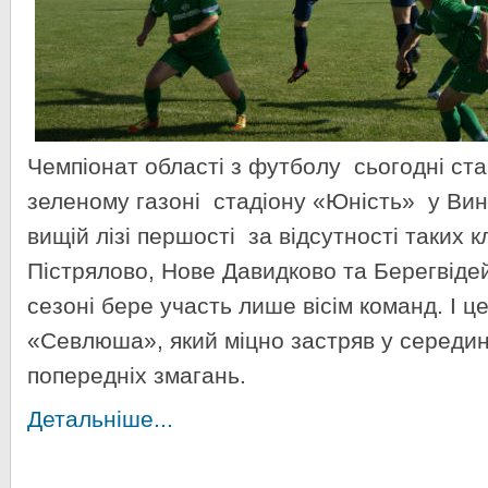
Чемпіонат області з футболу сьогодні ст
зеленому газоні стадіону «Юність» у Вин
вищій лізі першості за відсутності таких к
Пістрялово, Нове Давидково та Берегвіде
сезоні бере участь лише вісім команд. І ц
«Севлюша», який міцно застряв у середин
попередніх змагань.
Детальніше...