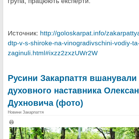
група, працюють експерти.
Источник:
http://goloskarpat.info/zakarpatt
dtp-v-s-shiroke-na-vinogradivschini-vodiy-t
zaginuli.html#ixzz2zxzUWr2W
Русини Закарпаття вшанували
духовного наставника Олекса
Духновича (фото)
Новини Закарпаття