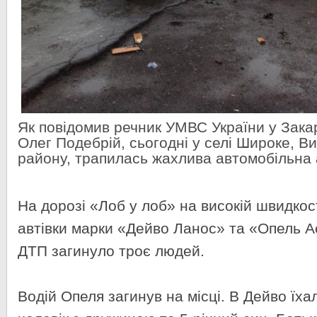
Як повідомив речник УМВС України у Закар
Олег Подебрій, сьогодні у селі Широке, В
району, трапилась жахлива автомобільна 
На дорозі «Лоб у лоб» на високій швидкост
автівки марки «Дейво Ланос» та «Опель Ас
ДТП загинуло троє людей.
Водій Опеля загинув на місці. В Дейво
їха