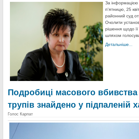
За інформацією 
п'ятницю, 25 кві
районний суд от
Очолити установ
рішення щодо її
шляхом голосув
Детальніше...
Подробиці масового вбивства 
трупів знайдено у підпаленій х
Голос Карпат