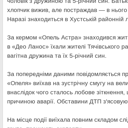
чоловік з дружиною та 5-річний син. Батьк
хлопчик вижив, але постраждав — в нього
Наразі знаходиться в Хустській районній л
За кермом «Опель Астра» знаходився жител
в «Део Ланос» їхали жителі Тячівського р
вагітна дружина та їх 5-річний син.
За попередніми даними повідомляється пр
«Опеля» виїхав на зустрічну смугу на вели
внаслідок чого сталось лобове зіткнення,
причиною аварії. Обставини ДТП з'ясовую
На місце події виїхала повним складом сл