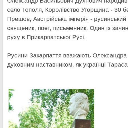
Олександр Васильович Духнович народивс
село Тополя, Королівство Угорщина - 30 б
Прешов, Австрійська імперія - русинський
священик, поет, письменник. Один із зачи
руху в Прикарпатської Русі.
Русини Закарпаття вважають Олександра
духовним наставником, як українці Тарас