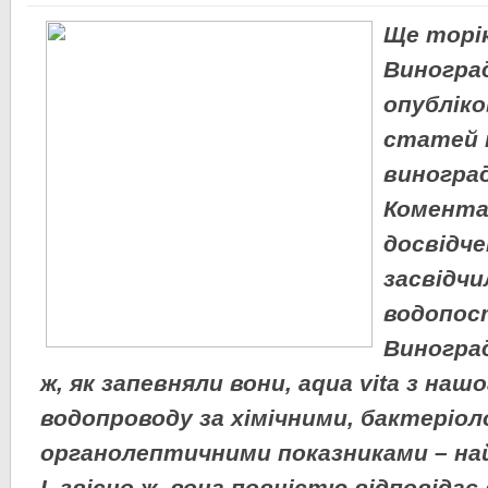
Ще торік
Виногра
опубліко
статей 
виноград
Комента
досвідче
засвідчи
водопос
Виноград
ж, як запевняли вони,
aqua
vita
з нашо
водопроводу за хімічними, бактеріол
органолептичними показниками – най