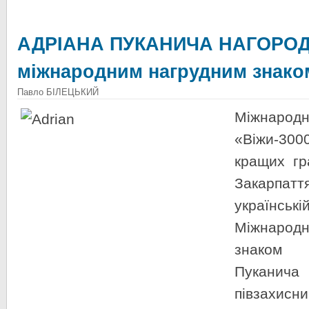
АДРІАНА ПУКАНИЧА НАГОРО
міжнародним нагрудним знако
Павло БІЛЕЦЬКИЙ
Міжна
«Віжи-3
кращих гра
Закарпат
українськ
Міжнаро
знаком
Пукани
півзахисни