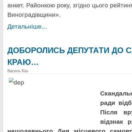
анкет. Районкою року, згідно цього рейтин
Виноградівщини».
Детальніше...
ДОБОРОЛИСЬ ДЕПУТАТИ ДО 
КРАЮ…
Василь Кіш
Скандальн
ради відб
Після вр
відзнак р
нещодавнього Дня місцевого самовр