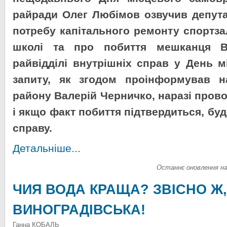
райради Олег Любімов озвучив депута
потребу капітального ремонту спортз
школі та про побиття мешканця В
райвідділі внутрішніх справ у День мі
запиту, як згодом проінформував н
району Валерій Черничко, наразі прово
і якщо факт побиття підтвердиться, бу
справу.
Детальніше...
Останнє оновлення на
ЧИЯ ВОДА КРАЩА? ЗВІСНО Ж,
ВИНОГРАДІВСЬКА!
Ганна КОБАЛЬ