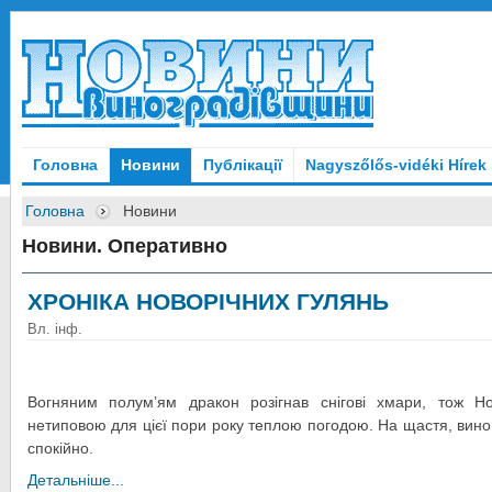
Головна
Новини
Публікації
Nagyszőlős-vidéki Hírek
Головна
Новини
Новини. Оперативно
ХРОНІКА НОВОРІЧНИХ ГУЛЯНЬ
Вл. інф.
Вогняним полум’ям дракон розігнав снігові хмари, тож Но
нетиповою для цієї пори року теплою погодою. На щастя, вино
спокійно.
Детальніше...