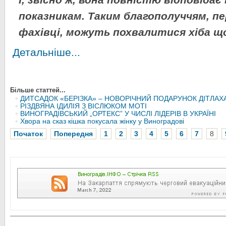
І, звісно ж, вона повністю відповідає
показникам. Таким благополуччям, п
фахівці, можуть похвалитися хіба що
Детальніше...
Більше статтей...
ДИТСАДОК «БЕРІЗКА» – НОВОРІЧНИЙ ПОДАРУНОК ДІТЛАХ
РІЗДВЯНА ІДИЛІЯ З ВІСЛЮКОМ МОТІ
ВИНОГРАДІВСЬКИЙ „ОРТЕКС” У ЧИСЛІ ЛІДЕРІВ В УКРАЇНІ
Хвора на сказ кішка покусала жінку у Виноградові
Початок
Попередня
1
2
3
4
5
6
7
8