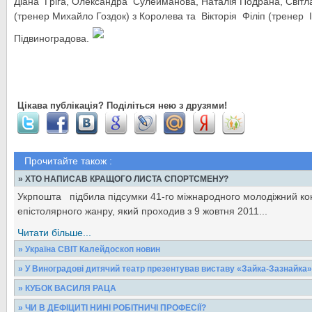
Діана Гріга, Олександра Сулейманова, Наталія Подрана, Світла
(тренер Михайло Гоздок) з Королева та Вікторія Філіп (тренер 
Підвиноградова.
Цікава публікація? Поділіться нею з друзями!
Прочитайте також :
» ХТО НАПИСАВ КРАЩОГО ЛИСТА СПОРТСМЕНУ?
Укрпошта підбила підсумки 41-го міжнародного молодіжний ко
епістолярного жанру, який проходив з 9 жовтня 2011...
Читати більше...
» Україна СВІТ Калейдоскоп новин
У корейському Сеулі Б.Обама висловив вдячність В.Януковичу
» У Виноградові дитячий театр презентував виставу «Зайка-Зазнайка»
те, що Україна повністю позбулася...
З нагоди Міжнародного дня театрів у міському будинку культура
» КУБОК ВАСИЛЯ РАЦА
вистави-казки «Зайка-зазнайка» С....
Читати більше...
Минулої суботи стартував відкритий районний турнір з міні-фу
» ЧИ В ДЕФІЦИТІ НИНІ РОБІТНИЧІ ПРОФЕСІЇ?