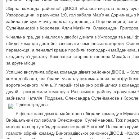
Збірна команда районної ДЮСШ «Колос» виграла першу зустрі
Ужгородщини з рахунком 1:0, гол забила Мар’яна Дорчинець з 
забила три сухі м’ячі у ворота суперниць з Перечинщини, вон
Сулейманової з Королева, Алли Матій та Олександри Григоров
Фінальна гра, де зійшлися у двобої дівчата з Ужгорода та наші 
обидві команди достойні завоювати чемпіонські нагороди. Осно
переможця, а пенальті краще пробили господарки майданчика, 
сходинку п’єдесталу. Вихованки старшого тренера Михайла Г
за друге місце.
Успішно виступила збірна команда дівчат районної ДЮСШ «Коло
команд області, які брали участь у цих змаганнях наші футболіс
ворота жодного м’яча. У першій грі мирно розійшлися з команд
другій – розгромили команду з Рахівського району з рахунком 6
забивали Наталія Подрана, Олександра Сулейманова з Королева 
Підвиноградова.
У фіналі наші дівчата майстерно обіграли команду з Мукачів
Вирішальний гол забила Олександра Сулейманова. Тож предста
молоді та спорту облдержадміністрації Анатолій Плеханов вручив
грамоти збірній команді Виноградівської районної ДЮСШ «Колос»