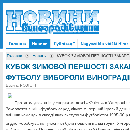
Головна
Новини
Публікації
Nagyszőlős-vidéki Hírek
Головна
Новини
КУБОК ЗИМОВОЇ ПЕРШОСТІ ЗАКАРПА
КУБОК ЗИМОВОЇ ПЕРШОСТІ ЗАКАР
ФУТБОЛУ ВИБОРОЛИ ВИНОГРАДІВ
Василь РОЗГОНІ
Протягом двох днів у спорткомплексі «Юність» в Ужгороді 
Закарпаття з міні-футболу серед дівчат. У перший ігровий ден
вийшли команди в складі яких виступали футболістки 1995-96 р.
Згідно жеребкування учасники були поділені на дві групи: Ужгоро
райони – перша; Перечинський, Ужгородський і Виноградівський