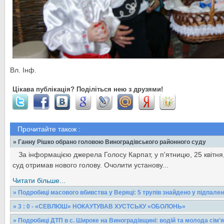
Вл. Інф.
Цікава публікація? Поділіться нею з друзями!
Прочитайте також :
» Ганну Рішко обрано головою Виноградівського районного суду
За інформацією джерела Голосу Карпат, у п'ятницю, 25 квітня
суд отримав нового голову. Очолити установу...
Читати більше...
» Подробиці масового вбивства у Веряці: 5 трупів знайдено у підпалені
У селі Веряця .У підпаленій хаті в селі було знайдено 5 трупів
» 3 : 0 - «СЕВЛЮШ» НОКАУТУВАВ ХУСТСЬКУ «ОБОЛОНЬ»
інформацією — з перерізаними горлами. Жертви —...
Чемпіонат області з футболу сьогодні стартував на зеленому г
» Подробиці ДТП в с. Широке на Виноградівщині: водій та молода сім'