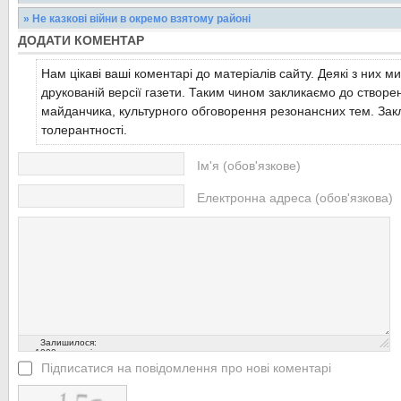
Виноградові. Всього у вищій лізі першості ...
Читати більше...
Як повідомив речник УМВС України у Закарпатській області Олег
» Не казкові війни в окремо взятому районі
Широке, Виноградівського району, трапилась...
Читати більше...
ДОДАТИ КОМЕНТАР
Представлення цього тижня нового голови Виноградівської райд
Любки викликало двоякі почуття. З одного...
Читати більше...
Нам цікаві ваші коментарі до матеріалів сайту. Деякі з них м
Читати більше...
друкованій версії газети. Таким чином закликаємо до створе
майданчика, культурного обговорення резонансних тем. Закл
толерантності.
Ім'я (обов'язкове)
Електронна адреса (обов'язкова)
Залишилося:
1000
символів
Підписатися на повідомлення про нові коментарі