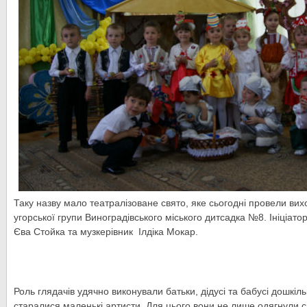
Таку назву мало театралізоване свято, яке сьогодні провели вихо
угорської групи Виноградівського міського дитсадка №8. Ініціат
Єва Стойка та музкерівник Ілдіка Мокар.
Роль глядачів удячно виконували батьки, дідусі та бабусі дошкіл
старалися маленькі артисти. Для цього вони не лише одягнули с