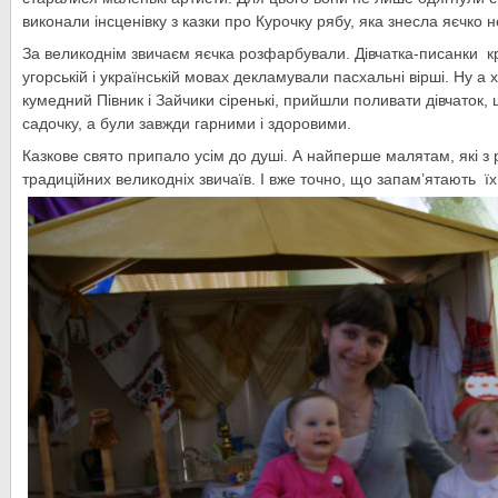
виконали інсценівку з казки про Курочку рябу, яка знесла яєчко не
За великоднім звичаєм яєчка розфарбували. Дівчатка-писанки к
угорській і українській мовах декламували пасхальні вірші. Ну а
кумедний Півник і Зайчики сіренькі, прийшли поливати дівчаток, 
садочку, а були завжди гарними і здоровими.
Казкове свято припало усім до душі. А найперше малятам, які з
традиційних великодніх звичаїв. І вже точно, що запам’ятають ї