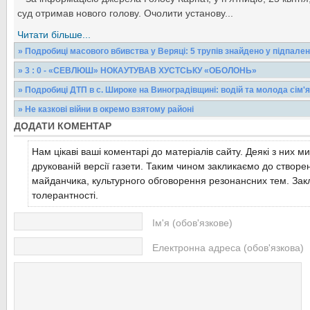
суд отримав нового голову. Очолити установу...
Читати більше...
» Подробиці масового вбивства у Веряці: 5 трупів знайдено у підпалені
У селі Веряця .У підпаленій хаті в селі було знайдено 5 трупів
» 3 : 0 - «СЕВЛЮШ» НОКАУТУВАВ ХУСТСЬКУ «ОБОЛОНЬ»
інформацією — з перерізаними горлами. Жертви —...
Чемпіонат області з футболу сьогодні стартував на зеленому г
» Подробиці ДТП в с. Широке на Виноградівщині: водій та молода сім'
Виноградові. Всього у вищій лізі першості ...
Читати більше...
Як повідомив речник УМВС України у Закарпатській області Олег
» Не казкові війни в окремо взятому районі
Широке, Виноградівського району, трапилась...
Читати більше...
ДОДАТИ КОМЕНТАР
Представлення цього тижня нового голови Виноградівської райд
Любки викликало двоякі почуття. З одного...
Читати більше...
Нам цікаві ваші коментарі до матеріалів сайту. Деякі з них м
Читати більше...
друкованій версії газети. Таким чином закликаємо до створе
майданчика, культурного обговорення резонансних тем. Закл
толерантності.
Ім'я (обов'язкове)
Електронна адреса (обов'язкова)