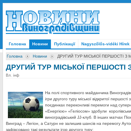
Головна
Новини
Публікації
Nagyszőlős-vidéki Hírek
Головна
Новини
ДРУГИЙ ТУР МІСЬКОЇ ПЕРШОСТІ З 
ДРУГИЙ ТУР МІСЬКОЇ ПЕРШОСТІ 
Вл. інф
На полі спортивного майданчика Винограді
ігри другого туру міської відкритої першості 
поєдинках переконливі перемоги над супер
«Енергією» «Геліосом» здобули королівськ
виноградівський JJ-клуб. В інших матчах Пі
Винград – Легіон, а Сатурн не залишив шансів на перемогу Аут
зафіксовано такі результати ігор другого туру: