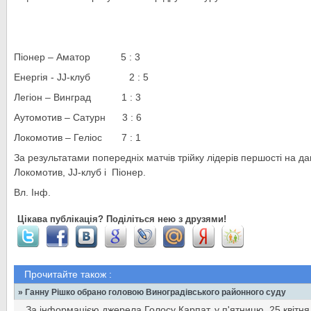
Піонер – Аматор 5 : 3
Енергія - JJ-клуб 2 : 5
Легіон – Винград 1 : 3
Аутомотив – Сатурн 3 : 6
Локомотив – Геліос 7 : 1
За результатами попередніх матчів трійку лідерів першості на д
Локомотив, JJ-клуб і Піонер.
Вл. Інф.
Цікава публікація? Поділіться нею з друзями!
Прочитайте також :
» Ганну Рішко обрано головою Виноградівського районного суду
За інформацією джерела Голосу Карпат, у п'ятницю, 25 квітня