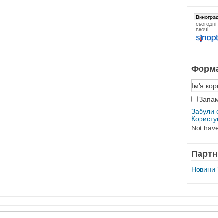
Форма
Запам
Забули 
Користу
Not hav
Партн
Новини 