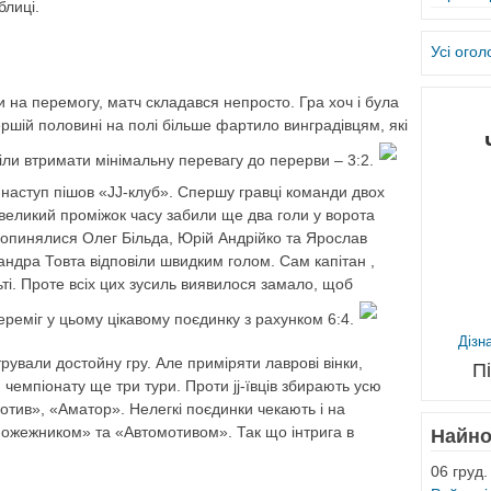
блиці.
Усі ого
и на перемогу, матч складався непросто. Гра хоч і була
ршій половині на полі більше фартило винградівцям, які
міли втримати мінімальну перевагу до перерви – 3:2.
 наступ пішов «JJ-клуб». Спершу гравці команди двох
евеликий проміжок часу забили ще два голи у ворота
е опинялися Олег Більда, Юрій Андрійко та Ярослав
андра Товта відповіли швидким голом. Сам капітан ,
ьті. Проте всіх цих зусиль виявилося замало, щоб
ереміг у цьому цікавому поєдинку з рахунком 6:4.
Дізн
рували достойну гру. Але приміряти лаврові вінки,
П
чемпіонату ще три тури. Проти jj-ївців збирають усю
тив», «Аматор». Нелегкі поєдинки чекають і на
Пожежником» та «Автомотивом». Так що інтрига в
Найно
06 груд.