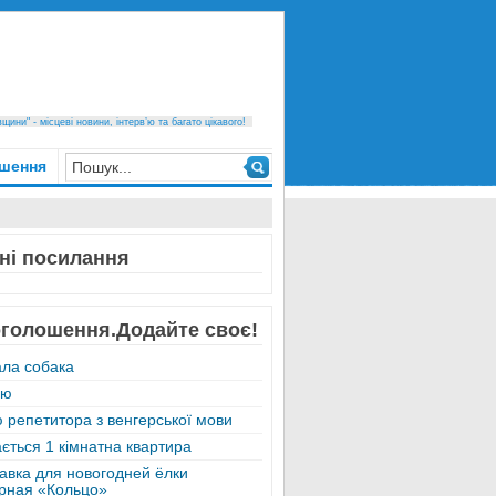
ини" - місцеві новини, інтерв’ю та багато цікавого!
шення
ні посилання
оголошення.Додайте своє!
ла собака
аю
 репетитора з венгерської мови
ється 1 кімнатна квартира
авка для новогодней ёлки
рная «Кольцо»