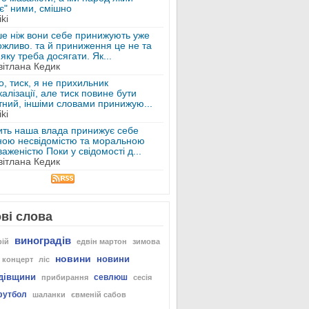
є" ними, смішно
iki
ше ніж вони себе принижують уже
ожливо. та й приниження це не та
яку треба досягати. Як...
вітлана Кедик
о, тиск, я не прихильник
алізації, але тиск повине бути
тний, іншіми словами принижую...
iki
ить наша влада принижує себе
ною несвідомістю та моральною
аженістю Поки у свідомості д...
вітлана Кедик
ві слова
виноградів
рій
едвін мартон
зимова
новини
новини
концерт
ліс
дівщини
севлюш
прибирання
сесія
футбол
шаланки
євменій сабов