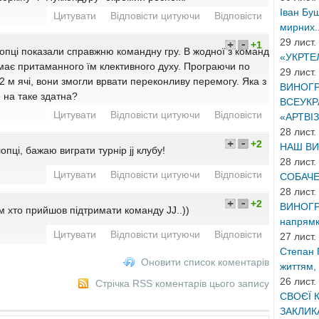
Іван Буш
Цитувати
Відповісти цитуючи
Відповісти
мирних..
29 лист.
+1
лопці показали справжню командну гру. В жодної з команд
«УКРТЕ
має притаманного їм клективного духу. Програючи по
29 лист.
 2 м ячі, вони змогли врвати переконливу перемогу. Яка з
ВИНОГР
 на таке здатна?
ВСЕУКР
Цитувати
Відповісти цитуючи
Відповісти
«АРТВІЗ
28 лист.
+2
НАШ ВИ
опці, бажаю виграти турнір jj клубу!
28 лист.
Цитувати
Відповісти цитуючи
Відповісти
СОБАЧЕ
28 лист.
+2
ВИНОГР
м хто прийшов підтримати команду JJ..))
напрямку
Цитувати
Відповісти цитуючи
Відповісти
27 лист.
Степан 
Оновити список коментарів
життям,
26 лист.
Стрічка RSS коментарів цього запису
СВОЄЇ 
ЗАКЛИКА