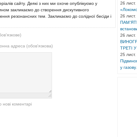
26 лист.
ріалів сайту. Деякі з них ми охоче опублікуємо у
«Локомот
 чином закликаємо до створення дискутивного
26 лист.
ення резонансних тем. Закликаємо до солідної бесіди і
ПАМ’ЯТ
встанови
бов'язкове)
26 лист.
ВИНОГР
онна адреса (обов'язкова)
ТРЕТІ У
25 лист.
Підвино
у газову.
 нові коментарі