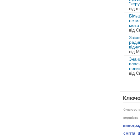
"керу
від m
Біль
не м
мета 
від С
Звісн
радик
відчу
від M
Знач
влас
невив
від С
Ключо
благоуст
першість
виногра
сміття