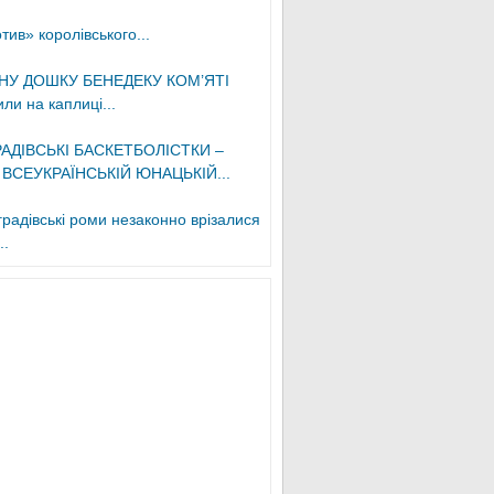
ив» королівського...
НУ ДОШКУ БЕНЕДЕКУ КОМ’ЯТІ
ли на каплиці...
АДІВСЬКІ БАСКЕТБОЛІСТКИ –
 ВСЕУКРАЇНСЬКІЙ ЮНАЦЬКІЙ...
градівські роми незаконно врізалися
..