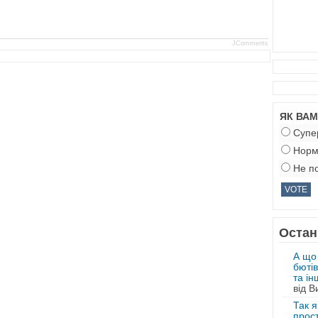
JComments
ЯК ВА
Супе
Норм
Не по
Остан
А що
бютів
та ін
від В
Так я
прост