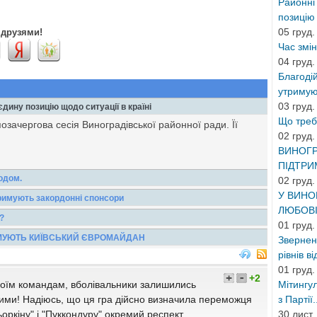
Районні
позицію 
05 груд.
 друзями!
Час змін
04 груд.
Благодій
утримуют
03 груд.
дину позицію щодо ситуації в країні
Що треба
зачергова сесія Виноградівської районної ради. Її
02 груд.
ВИНОГР
ПІДТРИ
одом.
02 груд.
У ВИНО
гою часу, а й керуючись системою правил та норм, що
тримують закордонні спонсори
ЛЮБОВІ
іж кількістю...
бування в благодійному будинку для інвалідів у
?
01 груд.
річчя
учитися - що треба знати про офіційне розірвання
ИМУЮТЬ КИЇВСЬКИЙ ЄВРОМАЙДАН
Зверненн
вщині зокрема,...
рівнів ві
 всеукраїнського євро майдану. Сьогодні в обідню пору
01 груд.
близько...
+2
боїм командам, вболівальники залишились
Мітингу
ими! Надіюсь, що ця гра дійсно визначила переможця
з Партії.
Тьоркіну" і "Пуккондуру" окремий респект.
30 лист.