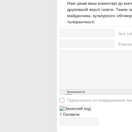
Нам цікаві ваші коментарі до мате
друкованій версії газети. Таким
майданчика, культурного обговор
толерантності.
Ім'я (о
Електр
Залишилося:
1000
символів
Підписатися на повідомлення про
Оновити