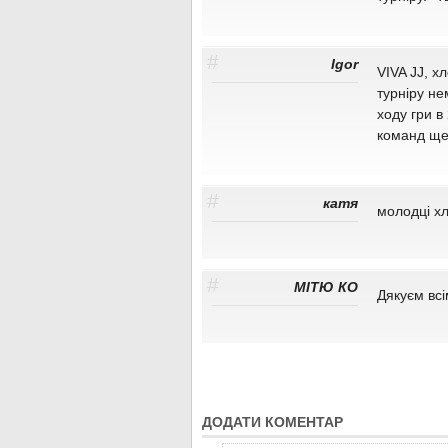
#
Igor
VIVA JJ, х
турніру не
ходу гри в
команд ще
#
катя
молодці хл
#
МІТЮ КО
Дякуєм всі
ДОДАТИ КОМЕНТАР