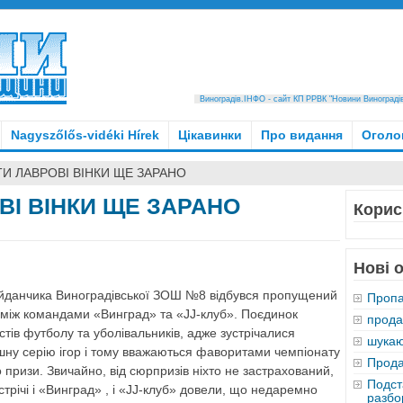
Виноградів.ІНФО - сайт КП РРВК "Новини Виноградівщ
Nagyszőlős-vidéki Hírek
Цікавинки
Про видання
Оголо
И ЛАВРОВІ ВІНКИ ЩЕ ЗАРАНО
ВІ ВІНКИ ЩЕ ЗАРАНО
Корис
Нові 
айданчика Виноградівської ЗОШ №8 відбувся пропущений
Пропа
у між командами «Винград» та «JJ-клуб». Поєдинок
прод
тів футболу та уболівальників, адже зустрічалися
шукаю
шну серію ігор і тому вважаються фаворитами чемпіонату
Прода
 призи. Звичайно, від сюрпризів ніхто не застрахований,
Подст
устрічі і «Винград» , і «JJ-клуб» довели, що недаремно
разбо