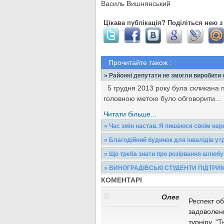
Василь Вишнянський
Цікава публікація? Поділіться нею з
Прочитайте також :
» Районні депутати не змогли виробити є
5 грудня 2013 року була скликана по
головною метою було обговорити...
Читати більше...
» Час змін настав. Я пишаюся своїм нар
Суспільство живе не тільки за вимо
» Благодійний будинок для інвалідів у
зумовлюють наш принцип буття.Але м
Нуль гривень платять батьки за пере
» Що треба знати про розірвання шлюбу
Виноградові, якій відзначив своє 15-
Читати більше...
Одружилися - добре. Надумали розл
» ВИНОГРАДІВСЬКІ СТУДЕНТИ ПІДТР
шлюбу?На Закарпатті, і на Винограді
Читати більше...
КОМЕНТАРІ
У місті тривають акції на підтримку
на центральну площу Миру прийшло 
Читати більше...
#
Олег
Респект о
Читати більше...
задоволен
турніру. "