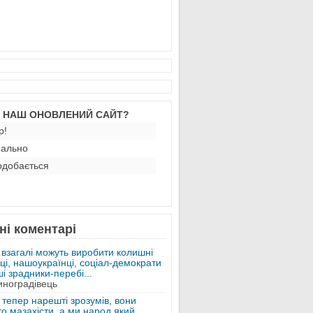
М НАШ ОНОВЛЕНИЙ САЙТ?
р!
ально
добається
ні коментарі
 взагалі можуть виробити колишні
ці, нашоукраїнці, соціал-демократи
ші зрадники-перебі...
иноградівець
 тепер нарешті зрозумів, вони
о мазахісти, а ми народ який