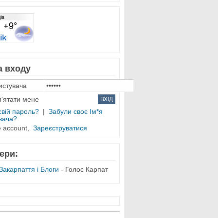
 входу
'ятати мене
свій пароль?
|
Забули своє Ім*я
вача?
e account,
Зареєструватися
ери:
Закарпаття і Блоги
- Голос Карпат