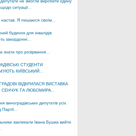
 депутати не змогли виробити єдину
щодо ситуації...
 настав. Я пишаюся своїм...
ний будинок для інвалідів
ь закордонні...
 знати про розірвання...
АДІВСЬКІ СТУДЕНТИ
МУЮТЬ КИЇВСЬКИЙ...
ГРАДОВІ ВІДКРИЛАСЯ ВИСТАВКА
 СЕНЧУК ТА ЛЮБОМИРА...
я виноградівських депутатів усіх
д Партії...
льники закликали Івана Бушка вийти
..