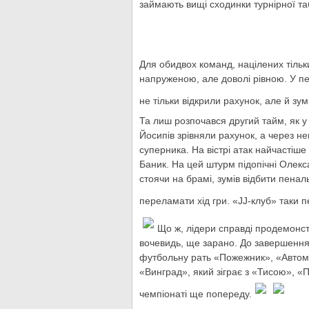
займають вищі сходинки турнірної та
Для обидвох команд, націлених тільк
напруженою, але доволі рівною. У пе
не тільки відкрили рахунок, але й зу
Та лиш розпочався другий тайм, як у
Йосипів зрівняли рахунок, а через н
суперника. На вістрі атак найчастіш
Баник. На цей штурм підопічні Олекс
стоячи на брамі, зумів відбити пенал
переламати хід гри. «JJ-клуб» таки п
Що ж, лідери справді продемонст
вочевидь, ще зарано. До завершення 
футбольну рать «Пожежник», «Автомо
«Винград», який зіграє з «Тисою», «
чемпіонаті ще попереду.