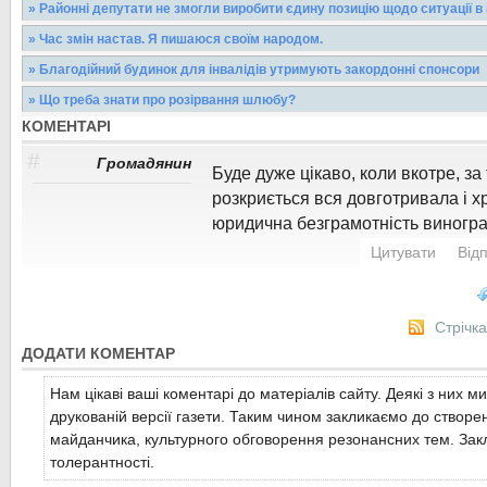
» Районні депутати не змогли виробити єдину позицію щодо ситуації в 
5 грудня 2013 року була скликана позачергова сесія Виноградів
» Час змін настав. Я пишаюся своїм народом.
головною метою було обговорити...
Суспільство живе не тільки за вимогою часу, а й керуючись с
» Благодійний будинок для інвалідів утримують закордонні спонсори
зумовлюють наш принцип буття.Але між кількістю...
Читати більше...
Нуль гривень платять батьки за перебування в благодійному буд
» Що треба знати про розірвання шлюбу?
Виноградові, якій відзначив своє 15-річчя
Читати більше...
КОМЕНТАРІ
Одружилися - добре. Надумали розлучитися - що треба знати 
шлюбу?На Закарпатті, і на Виноградівщині зокрема,...
Читати більше...
#
Громадянин
Буде дуже цікаво, коли вкотре, за
Читати більше...
розкриється вся довготривала і хр
юридична безграмотність винограді
Цитувати
Від
Стрічк
ДОДАТИ КОМЕНТАР
Нам цікаві ваші коментарі до матеріалів сайту. Деякі з них м
друкованій версії газети. Таким чином закликаємо до створе
майданчика, культурного обговорення резонансних тем. Закл
толерантності.