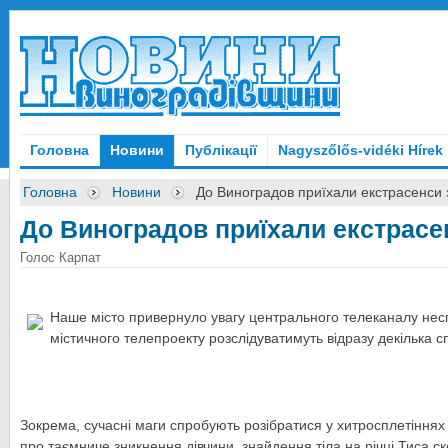
Головна
Новини
Публікації
Nagyszőlős-vidéki Hírek
Головна
Новини
До Виноградов приїхали екстрасенси 
До Виноградов приїхали екстрасе
Голос Карпат
Наше місто привернуло увагу центрального телеканалу несп
містичного телепроекту розслідуватимуть відразу декілька с
Зокрема, сучасні маги спробують розібратися у хитросплетіннях 
про таємниче зникнення дівчини, знайдення тіла на річці Тиса 