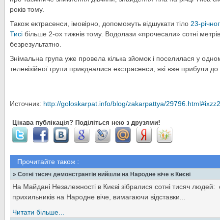
років тому.
Також ектрасенси, імовірно, допоможуть відшукати тіло
23-річно
Тисі
більше 2-ох тижнів тому. Водолази «прочесали» сотні метрів 
безрезультатно.
Знімальна група уже провела кілька зйомок і поселилася у одному
телевізійної групи приєдналися екстрасенси, які вже прибули до
Источник:
http://goloskarpat.info/blog/zakarpattya/29796.html#ixz
Цікава публікація? Поділіться нею з друзями!
Прочитайте також :
» Сотні тисяч демонстрантів вийшли на Народне віче в Києві
На Майдані Незалежності в Києві зібралися сотні тисяч людей: 
прихильників на Народне віче, вимагаючи відставки...
Читати більше...