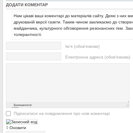
ДОДАТИ КОМЕНТАР
Скориставшись напрочуд гарною сонячною погодою , сплав по Т
Виноградова на початку вересня організували ентузіасти...
Нам цікаві ваші коментарі до матеріалів сайту. Деякі з них м
Читати більше...
друкованій версії газети. Таким чином закликаємо до створе
майданчика, культурного обговорення резонансних тем. Закл
толерантності.
Ім'я (обов'язкове)
Електронна адреса (обов'язкова)
Залишилося:
1000
символів
Підписатися на повідомлення про нові коментарі
Оновити