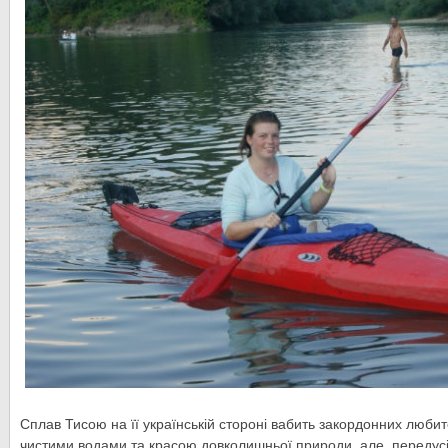
Сплав Тисою на її українській стороні вабить закордонних люби
чистими водами та красою довколишньої природи, але, передусі