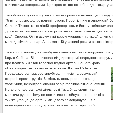
звивистими поворотами. Це якраз те, що потрібно для загартуванн
Залюблений до кісток у закарпатську річку засновник цього туру д
75 він вправно долає водяні пороги. Поруч із ним в одномісній 
Сплави Тисою, каже літній професор, стали його улюбленим зан
До своїх захоплень за багато років він залучив сотні людей не л
країн Європи. От і в цьому турі разом угорцями та українцями є 
молоді, сімейних пар. А найменшій учасниці регати всього півто
Та мало оптимізму на майбутнє сплавів по Тисі в координатора у
Карла Сабова. Він – виконавчий директор міжнародного форуму «З
про плачевний стан головної водної артерії нашого краю.
«Ріка вмирає,
— із сумом констатує Карло Сабов.
—
Продовжується масове вирубування лісів на румунській
стороні, ерозія грунтів. Замість планомірного прочищення –
хаотичний, неконтрольований забір гравійно-піщаної суміші.
Не дивно, що від такої діяльності Тиса бігає сюди-туди,
міняючи русло. Чому не повчитися хазяйнуванню на річці в
тих же угорців, де органи місцевого самоврядування є
повноправними господарями Тиси на своїй території?»