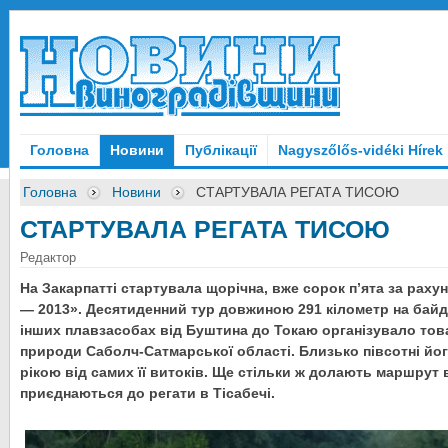
Головна
Новини
Публікації
Nagyszőlős-vidéki Hírek
Головна
Новини
СТАРТУВАЛА РЕГАТА ТИСОЮ
СТАРТУВАЛА РЕГАТА ТИСОЮ
Редактор
На Закарпатті стартувала щорічна, вже сорок п’ята за раху
— 2013». Десятиденний тур довжиною 291 кілометр на байда
інших плавзасобах від Буштина до Токаю організувало то
природи Саболч-Сатмарської області. Близько півсотні йо
рікою від самих її витоків. Ще
стільки ж долають маршрут в
приєднаються до регати в Тісабечі.