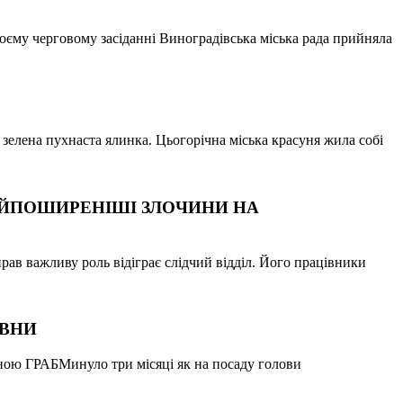
воєму черговому засіданні Виноградівська міська рада прийняла
зелена пухнаста ялинка. Цьогорічна міська красуня жила собі
НАЙПОШИРЕНІШІ ЗЛОЧИНИ НА
рав важливу роль відіграє слідчий відділ. Його працівники
ІВНИ
яною ГРАБМинуло три місяці як на посаду голови