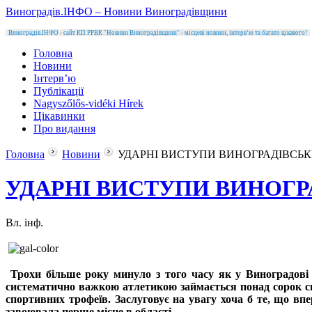
Виноградів.ІНФО – Новини Виноградівщини
Виноградів.ІНФО - сайт КП РРВК "Новини Виноградівщини" - місцеві новини, інтерв’ю та багато цікавого!
Головна
Новини
Інтерв’ю
Публікації
Nagyszőlős-vidéki Hírek
Цікавинки
Про видання
Головна
Новини
УДАРНІ ВИСТУПИ ВИНОГРАДІВСЬК
УДАРНІ ВИСТУПИ ВИНОГР
Вл. інф.
Трохи більше року минуло з того часу як у Виноградові
систематично важкою атлетикою займається понад сорок спо
спортивних трофеїв. Заслуговує на увагу хоча б те, що вп
завоювала перше місце в області.