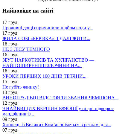
Найновіше на сайті
17 груд.
Проливні дощі спричинили підйом води у...
17 груд.
ЖИЛА СОБІ «БЕРІЗКА». І ДАЛІ ЖИТИ...
16 груд.
НЕ З ЛІСУ ТЕМНОГО
16 груд.
ЗБУТ НАРКОТИКІВ ТА ХУЛІГАНСТВО —
НАЙПОШИРЕНІШІ ЗЛОЧИНИ НА...
16 груд.
УРОКИ ПЕРШИХ 100 ДНІВ ТЕТЯНИ...
15 груд.
Не губіть ялинку!
13 груд.
ВИНОГРАДІВЦІ ВІДСТОЯЛИ ЗВАННЯ ЧЕМПІОНА...
12 груд.
9 НАЙВИЩИХ ВЕРШИН ЕФІОПІЇ у ці дні підкорює
мандрівник із...
09 груд.
Хлопець із Великих Ком’ят зніметься в рекламі для...
07 груд.