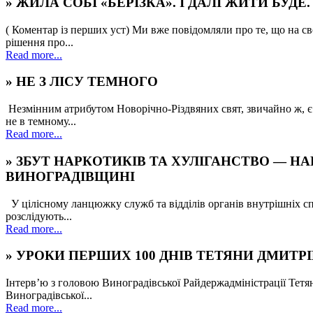
» ЖИЛА СОБІ «БЕРІЗКА». І ДАЛІ ЖИТИ БУДЕ.
( Коментар із перших уст) Ми вже повідомляли про те, що на с
рішення про...
Read more...
» НЕ З ЛІСУ ТЕМНОГО
Незмінним атрибутом Новорічно-Різдвяних свят, звичайно ж, є 
не в темному...
Read more...
» ЗБУТ НАРКОТИКІВ ТА ХУЛІГАНСТВО — 
ВИНОГРАДІВЩИНІ
У цілісному ланцюжку служб та відділів органів внутрішніх сп
розслідують...
Read more...
» УРОКИ ПЕРШИХ 100 ДНІВ ТЕТЯНИ ДМИТР
Інтерв’ю з головою Виноградівської Райдержадміністрації Тет
Виноградівської...
Read more...