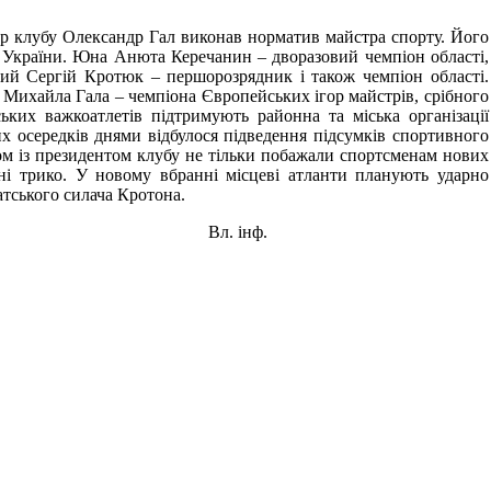
ер клубу Олександр Гал виконав норматив майстра спорту. Його
 України. Юна Анюта Керечанин – дворазовий чемпіон області,
ий Сергій Кротюк – першорозрядник і також чемпіон області.
 Михайла Гала – чемпіона Європейських ігор майстрів, срібного
ьких важкоатлетів підтримують районна та міська організації
их осередків днями відбулося підведення підсумків спортивного
ом із президентом клубу не тільки побажали спортсменам нових
ні трико. У новому вбранні місцеві атланти планують ударно
атського силача Кротона.
Вл. інф.