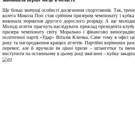
Ще більш значущі особисті досягнення спортсменів. Так, трен
колега Микола Поп став срібним призером чемпіонату і кубка
виконала норматив другого дорослого розряду. А ще молодш
Молоді атлети прагнуть наслідувати приклад президента клубу
призера чемпіонату світу. Морально і фінансово виноградівс
політичної партії «Удар» Віталія Кличка. Саме тому в офісі ц
року та нагородження кращих атлетів. Партійні керівники раз
перемог, але й вручили їм цінні призи – штангетки та імен
виступити на останньому в цьому році змаганні – кубку закарп