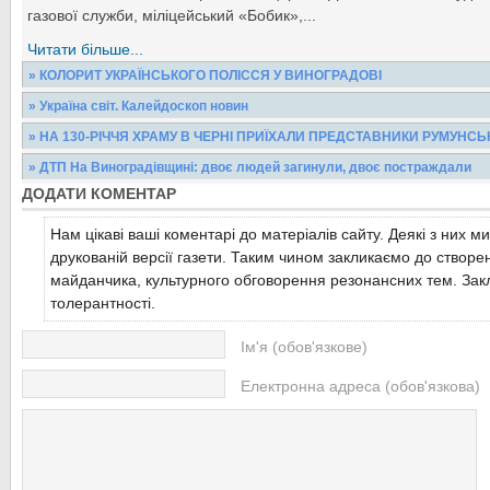
газової служби, міліцейський «Бобик»,...
Читати більше...
» КОЛОРИТ УКРАЇНСЬКОГО ПОЛІССЯ У ВИНОГРАДОВІ
КОЛОРИТ УКРАЇНСЬКОГО ПОЛІССЯ ДО ЗАКАРПАТСЬКОГО В
» Україна світ. Калейдоскоп новин
ХУДОЖНИЦЯ ВАЛЕНТИНА КОСТЬО
Максимальний розмір пенсії в Україні в жовтні становив 15 624 
» НА 130-РІЧЧЯ ХРАМУ В ЧЕРНІ ПРИЇХАЛИ ПРЕДСТАВНИКИ РУМУНС
Згідно з повідомленням, максимальну пенсію...
Читати більше...
21 листопада архієпископ Хустський і Виноградівський Марк від
» ДТП На Виноградівщині: двоє людей загинули, двоє постраждали
місцевому храмі провів архієрейську службу Божу. З...
Читати більше...
ДОДАТИ КОМЕНТАР
22 листопада о 09:37 в оперативно-рятувальну службу Закарпа
про дорожньо-транспортну пригоду на автошляху між...
Читати більше...
Нам цікаві ваші коментарі до матеріалів сайту. Деякі з них м
Читати більше...
друкованій версії газети. Таким чином закликаємо до створе
майданчика, культурного обговорення резонансних тем. Закл
толерантності.
Ім'я (обов'язкове)
Електронна адреса (обов'язкова)