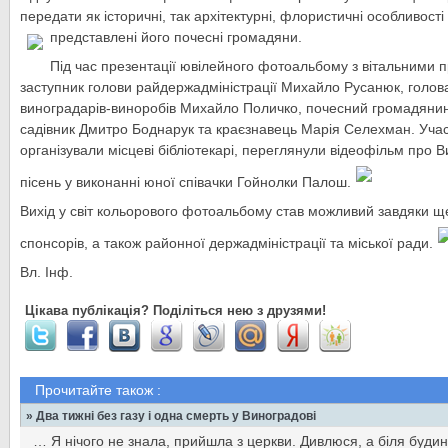
передати як історичні, так архітектурні, флористичні особливості
представлені його почесні громадяни.
Під час презентації ювілейного фотоальбому з вітальними
заступник голови райдержадміністрації Михайло Русанюк, голова
виноградарів-виноробів Михайло Поличко, почесний громадянин
садівник Дмитро Боднарук та краєзнавець Марія Селехман. Учас
організували місцеві бібліотекарі, переглянули відеофільм про В
пісень у виконанні юної співачки Гойнолки Палош.
Вихід у світ кольорового фотоальбому став можливий завдяки ще
спонсорів, а також районної держадміністрації та міської ради.
Вл. Інф.
Цікава публікація? Поділіться нею з друзями!
Прочитайте також :
» Два тижні без газу і одна смерть у Виноградові
… Я нічого не знала, прийшла з церкви. Дивлюся, а біля будин