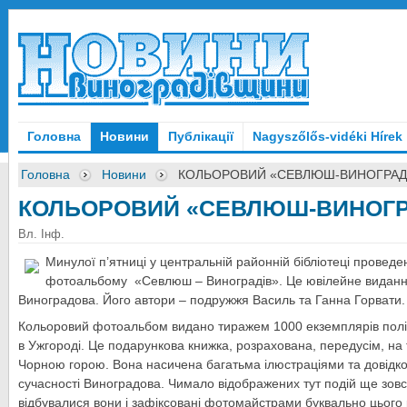
Головна
Новини
Публікації
Nagyszőlős-vidéki Hírek
Головна
Новини
КОЛЬОРОВИЙ «СЕВЛЮШ-ВИНОГРАД
КОЛЬОРОВИЙ «СЕВЛЮШ-ВИНОГР
Вл. Інф.
Минулої п’ятниці у центральній районній бібліотеці провед
фотоальбому «Севлюш – Виноградів». Це ювілейне виданн
Виноградова. Його автори – подружжя Василь та Ганна Горвати.
Кольоровий фотоальбом видано тиражем 1000 екземплярів пол
в Ужгороді. Це подарункова книжка, розрахована, передусім, на ту
Чорною горою. Вона насичена багатьма ілюстраціями та довідков
сучасності Виноградова. Чимало відображених тут подій ще зовсім
відбувалися вони і зафіксовані фотомайстрами буквально цього 