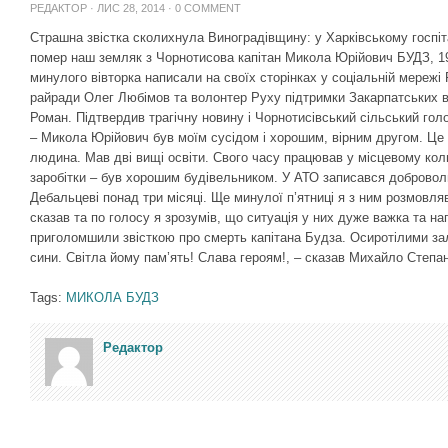
РЕДАКТОР
· ЛИС 28, 2014 ·
0 COMMENT
Страшна звістка сколихнула Виноградівщину: у Харківському госпіт
помер наш земляк з Чорнотисова капітан Микола Юрійович БУДЗ, 1
минулого вівторка написали на своїх сторінках у соціальній мережі
райради Олег Любімов та волонтер Руху підтримки Закарпатських в
Роман. Підтвердив трагічну новину і Чорнотисівський сільський го
– Микола Юрійович був моїм сусідом і хорошим, вірним другом. Це
людина. Мав дві вищі освіти. Свого часу працював у місцевому колго
заробітки – був хорошим будівельником. У АТО записався добровол
Дебальцеві понад три місяці. Ще минулої п’ятниці я з ним розмовляв
сказав та по голосу я зрозумів, що ситуація у них дуже важка та на
приголомшили звісткою про смерть капітана Будза. Осиротілими з
сини. Світла йому пам’ять! Слава героям!, – сказав Михайло Степа
Tags:
МИКОЛА БУДЗ
Редактор