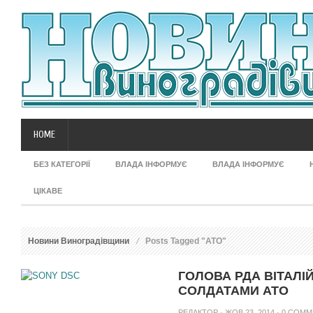
HOME
БЕЗ КАТЕГОРІЇ
ВЛАДА ІНФОРМУЄ
ВЛАДА ІНФОРМУЄ
ЦІКАВЕ
Новини Виноградівщини
Posts Tagged "АТО"
ГОЛОВА РДА ВІТАЛІЙ
СОЛДАТАМИ АТО
РЕДАКТОР
· ЖОВ 23, 2014 ·
0 COMM