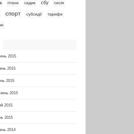
сбу
в
птахи
садик
сесія
спорт
субсидії
тарифи
вю
ень 2015
ень 2015
ень 2015
зень 2015
й 2015
нь 2015
ень 2014