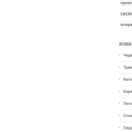
призо
сесія
інтер
АРХІВИ
Черв
Трав
Квіт
Бере
Люти
Січе
Груд