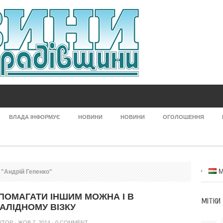
ВЛАДА ІНФОРМУЄ
НОВИНИ
НОВИНИ
ОГОЛОШЕННЯ
M
 "Андрій Гепенко"
ПОМАГАТИ ІНШИМ МОЖНА І В
МІТКИ
ВАЛІДНОМУ ВІЗКУ
КТОР
· ЖОВ 7, 2014 ·
0 COMMENT