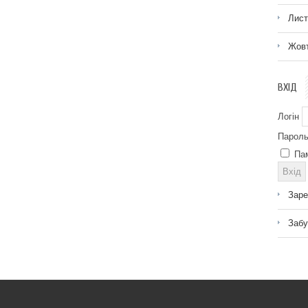
Лист
Жовт
ВХІД
Логін
Парол
Па
Заре
Забу