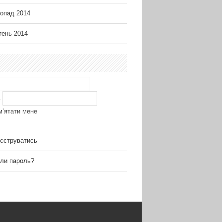
опад 2014
ень 2014
ь
м’ятати мене
єструватись
ли пароль?