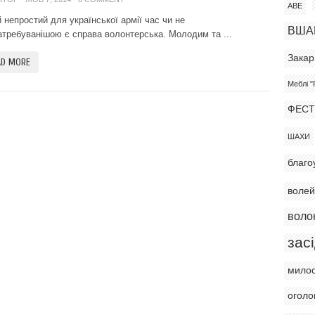
АВЕ
й непростий для української армії час чи не
ВША
атребуванішою є справа волонтерська. Молодим та ...
Закар
AD MORE
Меблі "
ФЕСТ
ШАХИ
благо
воле
воло
зас
мило
огол