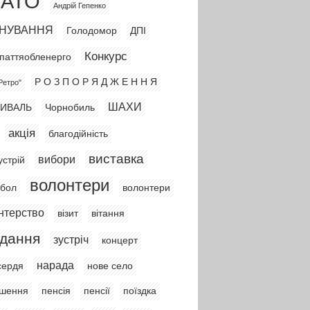
АТО
Андрій Гепенко
НУВАННЯ
Голодомор
ДПІ
Конкурс
паттяобленерго
Р О З П О Р Я Д Ж Е Н Н Я
Ретро"
ШАХИ
ИВАЛЬ
Чорнобиль
акція
благодійність
виставка
вибори
устрій
волонтери
йбол
волонтери
нтерство
візит
вітання
ідання
зустріч
концерт
нарада
сердя
нове село
ошення
пенсія
пенсії
поїздка