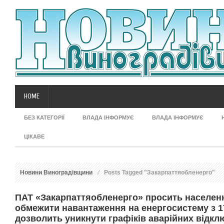
HOME
БЕЗ КАТЕГОРІЇ
ВЛАДА ІНФОРМУЄ
ВЛАДА ІНФОРМУЄ
ЦІКАВЕ
Новини Виноградівщини
Posts Tagged "Закарпаттяобленерго"
ПАТ «Закарпаттяобленерго» просить населен
обмежити навантаження на енергосистему з 17
дозволить уникнути графіків аварійних відкл