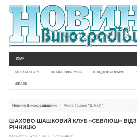
HOME
БЕЗ КАТЕГОРІЇ
ВЛАДА ІНФОРМУЄ
ВЛАДА ІНФОРМУЄ
ЦІКАВЕ
Новини Виноградівщини
Posts Tagged "ШАХИ"
ШАХОВО-ШАШКОВИЙ КЛУБ «СЕВЛЮШ» ВІД
РІЧНИЦЮ
РЕДАКТОР
· ЖОВ 9, 2014 ·
0 COMMENT