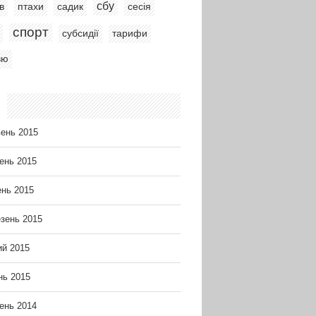
сбу
в
птахи
садик
сесія
спорт
субсидії
тарифи
вю
ень 2015
ень 2015
ень 2015
зень 2015
й 2015
нь 2015
ень 2014