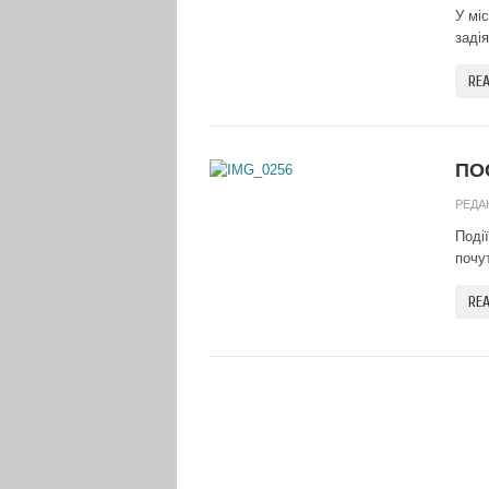
У мі
задія
RE
ПО
РЕДА
Поді
почу
RE