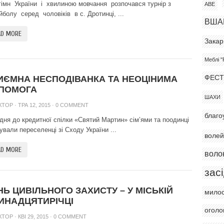
гімн України і хвилиною мовчання розпочався турнір з
АВЕ
йболу серед чоловіків в с. Дротинці, ...
ВША
AD MORE
Закар
Меблі "
ИЄМНА НЕСПОДІВАНКА ТА НЕОЦІНИМА
ФЕСТ
ПОМОГА
ШАХИ
КТОР
· ТРА 12, 2015 ·
0 COMMENT
благо
 дня до кредитної спілки «Святий Мартин» сім’ями та поодинці
ували переселенці зі Сходу України ...
воле
AD MORE
воло
зас
НЬ ЦИВІЛЬНОГО ЗАХИСТУ – У МІСЬКІЙ
мило
ИНАДЦЯТИРІЧЦІ
огол
КТОР
· КВІ 29, 2015 ·
0 COMMENT