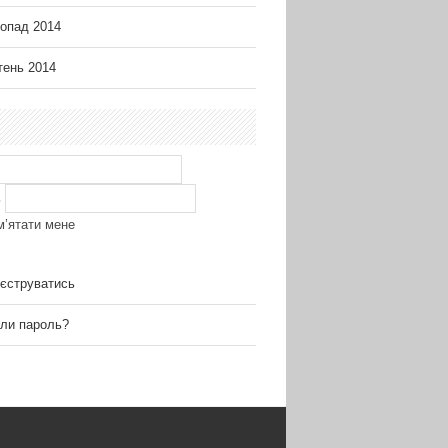
опад 2014
ень 2014
ь
м’ятати мене
єструватись
ли пароль?