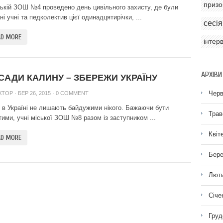
призо
ській ЗОШ №4 проведено день цивільного захисту, де були
ні учні та педколектив цієї одинадцятирічки, ...
сесія
AD MORE
інтер
АРХІВИ
САДИ КАЛИНУ – ЗБЕРЕЖИ УКРАЇНУ
Черв
КТОР
· БЕР 26, 2015 ·
0 COMMENT
ї в Україні не лишають байдужими нікого. Бажаючи бути
Трав
тими, учні міської ЗОШ №8 разом із заступником ...
Квіт
AD MORE
Бере
Люти
Січе
Груд