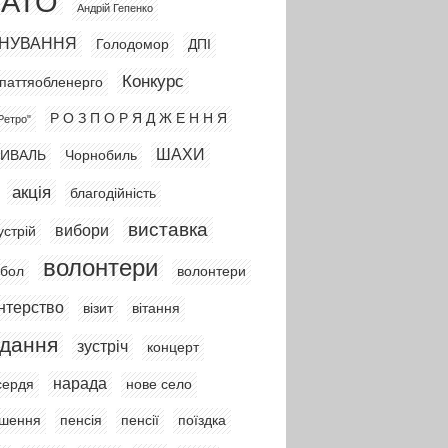
АТО
Андрій Гепенко
НУВАННЯ
Голодомор
ДПІ
Конкурс
паттяобленерго
Р О З П О Р Я Д Ж Е Н Н Я
Ретро"
ШАХИ
ИВАЛЬ
Чорнобиль
акція
благодійність
виставка
вибори
устрій
волонтери
йбол
волонтери
нтерство
візит
вітання
ідання
зустріч
концерт
нарада
сердя
нове село
ошення
пенсія
пенсії
поїздка