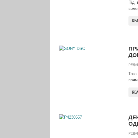
Під 
воле
RE
ПР
ДО
РЕДА
Того
прям
RE
ДЕ
ОД
РЕДА