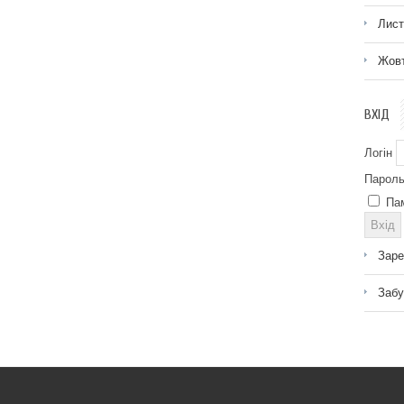
Лист
Жовт
ВХІД
Логін
Парол
Па
Заре
Забу