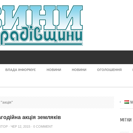
ВЛАДА ІНФОРМУЄ
НОВИНИ
НОВИНИ
ОГОЛОШЕННЯ
M
 "акція"
годійна акція земляків
МІТКИ
КТОР
· ЧЕР 12, 2015 ·
0 COMMENT