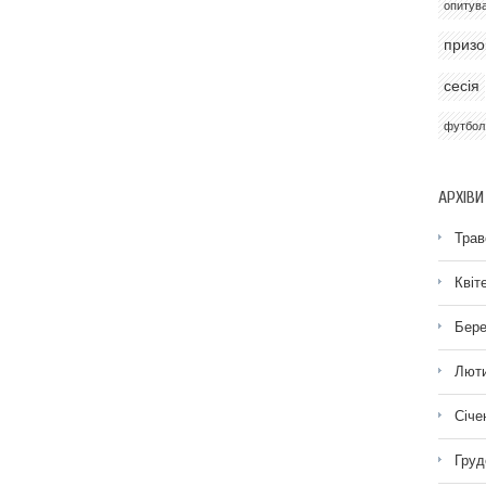
опитув
призо
сесія
футбол
АРХІВИ
Трав
Квіт
Бере
Люти
Січе
Груд