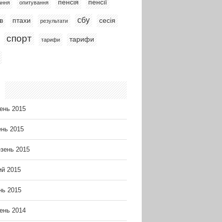
пенсія
пенсії
ання
опитування
сбу
в
птахи
сесія
результати
спорт
тарифи
тарифи
ень 2015
ень 2015
зень 2015
й 2015
нь 2015
ень 2014