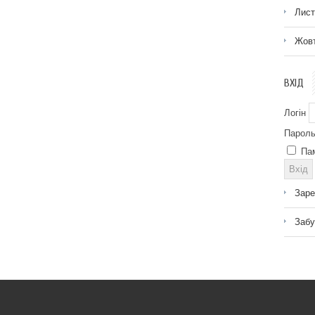
Лист
Жовт
ВХІД
Логін
Парол
Па
Заре
Забу