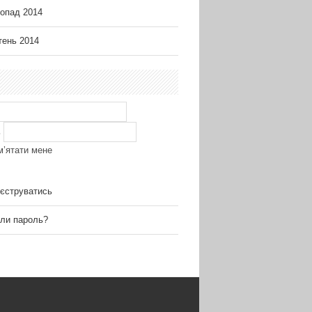
опад 2014
ень 2014
ь
м’ятати мене
єструватись
ли пароль?