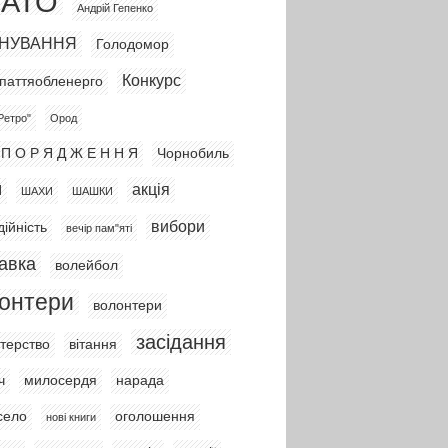
АТО
Андрій Гепенко
НУВАННЯ
Голодомор
Конкурс
паттяобленерго
Ретро"
Ород
 П О Р Я Д Ж Е Н Н Я
Чорнобиль
акція
И
ШАХИ
ШАШКИ
вибори
дійність
вечір пам"яті
авка
волейбол
онтери
волонтери
засідання
терство
вітання
ч
милосердя
нарада
село
оголошення
нові книги