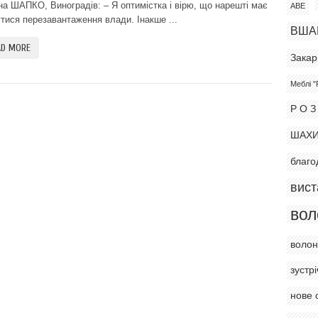
на ШАПКО, Виноградів: – Я оптимістка і вірю, що нарешті має
АВЕ
утися перезавантаження влади. Інакше ...
ВША
AD MORE
Закар
Меблі "
Р О З
ШАХ
благо
вист
вол
волон
зустрі
нове 