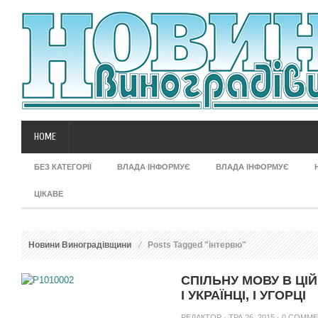
HOME
БЕЗ КАТЕГОРІЇ
ВЛАДА ІНФОРМУЄ
ВЛАДА ІНФОРМУЄ
ЦІКАВЕ
Новини Виноградівщини
Posts Tagged "інтервю"
СПІЛЬНУ МОВУ В ЦІЙ
І УКРАЇНЦІ, І УГОРЦІ
РЕДАКТОР
· ТРА 26, 2015 ·
0 COMM