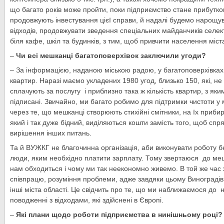
що багато років може пройти, поки підприємство стане прибутко
продовжують інвестування цієї справи, й надалі будемо нарощув
відходів, продовжувати зведення спеціальних майданчиків селек
біля кафе, шкіл та будинків, з тим, щоб привчити населення міст
–
Чи всі мешканці багатоповерхівок заключили угоди?
– За інформацією, наданою міською радою, у багатоповерхівках 
квартир. Наразі маємо укладених 1980 угод, близько 150, які, н
сплачують за послугу і приблизно така ж кількість квартир, з як
підписані. Звичайно, ми багато робимо для підтримки чистоти у м
через те, що мешканці створюють стихійні смітники, на їх приби
який і так дуже бідний, виділяються кошти замість того, щоб спр
вирішення інших питань.
Та й ВУЖКГ не благочинна організація, аби виконувати роботу 
люди, яким необхідно платити зарплату. Тому звертаюся до ме
нам обходиться і чому ми так неекономно живемо. В той же час 
співпрацю, розуміння проблеми, адже завдяки цьому Виноградів 
інші міста області. Це свідчить про те, що ми наближаємося до н
поводженні з відходами, які здійснені в Європі.
–
Які плани щодо роботи підприємства в нинішньому році?