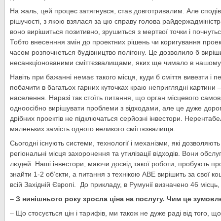
На жаль, цей процес затягнувся, став довготривалим. Але сподів
рішучості, з якою взялася за цю справу голова райдержадміністр
воно вирішиться позитивно, зрушиться з мертвої точки і почнуться 
Тобто внесенння змін до проектних рішень чи коригування прое
часом розпочнеться будівництво полігону. Це дозволило б виріш
несанкціонованими сміттєзвалищами, яких ще чимало в нашому
Навіть при бажанні немає такого місця, куди б сміття вивезти і
побачити в багатьох гарних куточках краю неприглядні картини –
населення. Наразі так стоїть питання, що орган місцевого сам
одноосібно вирішувати проблеми з відходами, але це дуже дорог
дрібних проектів не підключаться серйозні інвестори. Нерентабе
маленьких замість одного великого сміттєзвалища.
Сьогодні існують системи, технології і механізми, які дозволяють
регіональні місця захоронення та утилізації відходів. Вони обслу
людей. Наші інвестори, маючи досвід такої роботи, пробують пр
знайти 1-2 об’єкти, а питання з технікою АВЕ вирішить за свої к
всій Західній Європі. До прикладу, в Румунії визначено 46 місць,
–
З нинішнього року зросла ціна на послугу. Чим це зумовл
– Що стосується цін і тарифів, ми також не дуже раді від того, щ