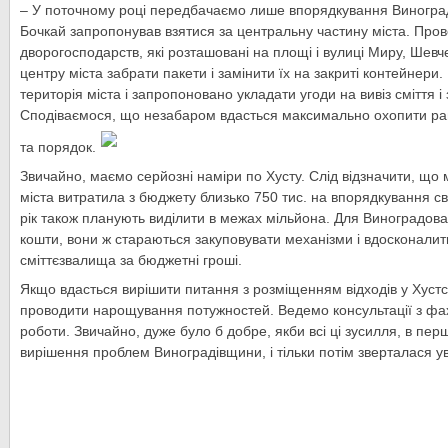
– У поточному році передбачаємо лише впорядкування Виноград
Бочкай запропонував взятися за центральну частину міста. Про
дворогосподарств, які розташовані на площі і вулиці Миру, Шевче
центру міста забрати пакети і замінити їх на закриті контейнери
територія міста і запропоновано укладати угоди на вивіз сміття і 
Сподіваємося, що незабаром вдасться максимально охопити рай
та порядок.
Звичайно, маємо серйозні наміри по Хусту. Слід відзначити, що
міста витратила з бюджету близько 750 тис. на впорядкування с
рік також планують виділити в межах мільйона. Для Виноградова
кошти, вони ж стараються закуповувати механізми і вдосконали
сміттєзвалища за бюджетні гроші.
Якщо вдасться вирішити питання з розміщенням відходів у Хустс
проводити нарощування потужностей. Ведемо консультації з фа
роботи. Звичайно, дуже було б добре, якби всі ці зусилля, в пер
вирішення проблем Виноградівщини, і тільки потім зверталася ув