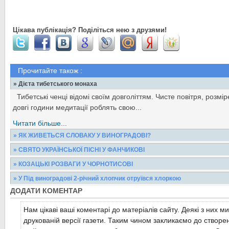
Цікава публікація? Поділіться нею з друзями!
Прочитайте також :
» Дієта тибетського монаха
Тибетські ченці відомі своїм довголіттям. Чисте повітря, розмі
довгі години медитації роблять свою...
Читати більше...
» ЯК ЖИВЕТЬСЯ СЛОВАКУ У ВИНОГРАДОВІ?
Про багатонаціональний склад населення Виноградівщини від
» СВЯТО УКРАЇНСЬКОЇ ПІСНІ У ФАНЧИКОВІ
району. Хтось вважається палким українцем, дехто...
Нещодавно у Фанчиківській бібліотеці-філії відбулося свято украї
» КОЗАЦЬКІ РОЗВАГИ У ЧОРНОТИСОВІ
завідувачка книгозбірнею Марія Козьма...
Читати більше...
Серед учнів 5-11 класів були сформовані чотири суто команди -
» У Під виноградові 2-річний хлопчик отруївся хлоркою
«Динамо» та «АК-47». Вони по черзі змагалися у...
Читати більше...
ДОДАТИ КОМЕНТАР
У районну лікарню з Підвиноградова доставили у важкому ста
хлопчика.Лікарі діагностували отруєння дитини невідомою...
Читати більше...
Нам цікаві ваші коментарі до матеріалів сайту. Деякі з них м
Читати більше...
друкованій версії газети. Таким чином закликаємо до створе