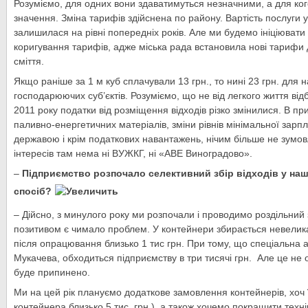
Розуміємо, для одних вони здаватимуться незначними, а для ко
значення. Зміна тарифів здійснена по району. Вартість послуги у 
залишилася на рівні попередніх років. Але ми будемо ініціюват
коригування тарифів, адже міська рада встановила нові тарифи
сміття.
Якщо раніше за 1 м куб сплачували 13 грн., то нині 23 грн. для н
господарюючих суб’єктів. Розуміємо, що не від легкого життя від
2011 року податки від розміщення відходів різко змінилися. В при
паливно-енергетичних матеріалів, зміни рівнів мінімальної зарпл
державою і крім податкових навантажень, нічим більше не зумов
інтересів там нема ні ВУЖКГ, ні «АВЕ Виноградово».
–
Підприємство розпочало селективний збір відходів у наш
спосіб?
– Дійсно, з минулого року ми розпочали і проводимо роздільний з
позитивом є чимало проблем. У контейнери збирається невелика к
після опрацювання близько 1 тис грн. При тому, що спеціальна 
Мукачева, обходиться підприємству в три тисячі грн. Але це не 
буде припинено.
Ми на цей рік плануємо додаткове замовлення контейнерів, хоч ї
контейнера близько 5 тис. грн.), а також хочемо покращити тех