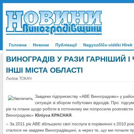
Головна
Новини
Публікації
Nagyszőlős-vidéki Hírek
ВИНОГРАДІВ У РАЗИ ГАРНІШИЙ І
ІНШІ МІСТА ОБЛАСТІ
Любов ТОКАЧ
Завдяки підприємству «АВЕ Виноградово» у райо
ситуація зі збором побутових відходів. Про підс
рік та плани щодо роботи в поточному ми попросили розповіст
Виноградово»
Юліуса КРАСНАЯ
.
– За 2011 рік АВЕ збільшило свої послуги в порівнянні з 2010 ро
сталося не завдяки Виноградівщині, а через те, що ми почали п