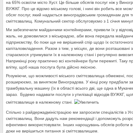
на 65% освоїли місто Хуст. Це більше обсягів послуг ніж у Виног
ВУЖКГ. Про це відомо міському голові, і нині він робить все мо
обсяг послуг, який надається виноградівським громадянам для т
сміттєзвалищ. Комунальний сектор обслуговуємо з 1 січня минул
Ми забезпечили майданчики контейнерами, привели їх у відповід
жаль, не домовилися з міськрадою, аби вона передала майдан
підприємству, бо поки ще не вирішений спір щодо їх остаточног
капіталовкладення. Разом з тим, у місцях, де вони розташовані
стараємося утримувати їх в належному стані і регулярно вивозити
Наприкінці року практично всі контейнери були перемиті. Таку 
влітку, щоб наша послуга була дійсно якісною.
Розуміючи, що можливості міського сміттєзвалища обмежені, пос
розширюємо, за винятком Виноградова. У кінці року придбали за 
трамбувальну машину (їх в області всього дві, ще одна в Мукачеві
зараз. Будемо надавати послуги з утилізації відходів ВУЖКГ, що
сміттєзвалище в належному стані.
Спільно з райдержадміністрацією ми запросили спеціалістів з 
сміттєзвалищ. Вони дадуть нам рекомендації і допоможуть розро
ефективно використовувати. Інших нарощувань обсягів роботи в
доки не вирішиться питання зі сміттєзвалищем.