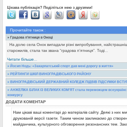
Цікава публікація? Поділіться нею з друзями!
Прочитайте також :
» Градова п’ятниця в Оноці
На долю села Онок випадали різні випробування, найстрашніш
старожилів, стала так звана “градова п’ятниця”. Тоді...
Читати більше...
» Йосип Нодь: «Закарпатський спорт дав мені дорогу в життя»
Він щороку приїжджає до рідного краю. Він - фанат і, що нем
» РЕЙТИНГИ ШКІЛ ВИНОГРАДІВСЬКОГО РАЙОНУ
футболу. Є знаним у спортивних колах спонсором і...
Рейтинг загальноосвітніх навчальних закладів І-ІІ ступенів Назв
» ВИНОГРАДІВСЬКИЙ ДЕРЖАВНИЙ КОЛЕДЖ ПІДВІВ ПІДСУМКИ ВСТУП
Перехрестянська ЗОШ І-ІІ ст. 29 2...
Читати більше...
У Виноградівському державному коледжі Мукачівського МДУ ві
» АНЖЕЛІКА БІЛАК ІЗ ВЕЛИКИХ КОМ’ЯТ стала переможцем всеукраїнсь
засідання приймальної комісії. Що ж, підійшла до...
конкурсу
Читати більше...
ДОДАТИ КОМЕНТАР
Анжеліка стала переможцем конкурсу у І віковій категорії в номі
Читати більше...
отримавши Диплом першого ступеня...
Нам цікаві ваші коментарі до матеріалів сайту. Деякі з них м
Читати більше...
друкованій версії газети. Таким чином закликаємо до створе
майданчика, культурного обговорення резонансних тем. Закл