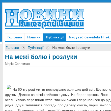
Головна
Новини
Публікації
Nagyszőlős-vidéki Hírek
Головна
Публікації
На межі болю і розлуки
На межі болю і розлуки
Марія Селехман
На 60-му році життя несподівано залишив цей світ. Ще звеч
друзям. Далеко за північ вийшов з дому. На берег протоки Лонг -
оселі. Уявою перетинав Атлантичний океан і переносився до рід
рідня, друзі, теплилися спогади про далеку юність, перші захо
вранці, 15 червня, о 8-ій годині 30 хвилин у поліцію прохожі спов