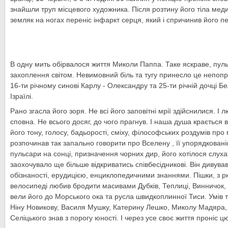
знайшли труп місцевого художника. Після розтину його тіла мед
земляк на ногах переніс інфаркт серця, який і спричинив його п
В одну мить обірвалося життя Миколи Паппа. Таке яскраве, пуль
захоплення світом. Невимовний біль та тугу принесло це непопра
16-ти річному синові Карлу - Олександру та 25-ти річній дочці Б
Ізраїлі.
Рано згасла його зоря. Не всі його заповітні мрії здійснилися. І 
сповна. Не всього досяг, до чого прагнув. І наша душа крається 
його тону, голосу, бадьорості, сміху, філософських роздумів про 
розпочинав так запально говорити про Вселену , її упорядкованіст
пульсари на сонці, призначення чорних дир, його хотілося слух
заохочувало ще більше відкриватись співбесідникові. Він дивува
обізнаності, ерудицією, енциклопедичними знаннями. Пішки, з 
велосипеді любив бродити масивами Дубків, Теплиці, Винничок, г
вели його до Морського ока та русла швидкоплинної Тиси. Умів 
Ніну Новикову, Василя Мушку, Катерину Лешко, Миколу Мадяра, 
Селіцького знав з порогу юності. І через усе своє життя проніс ц