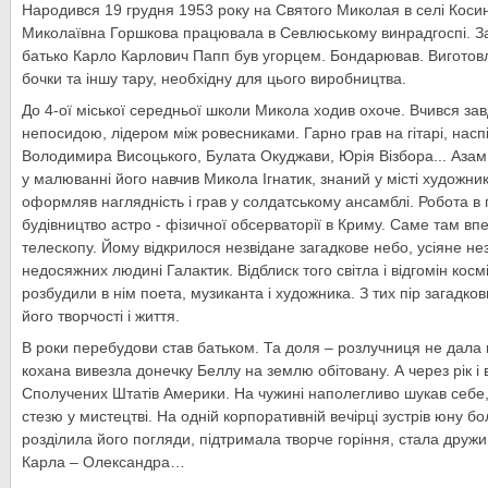
Народився 19 грудня 1953 року на Святого Миколая в селі Косин
Миколаївна Горшкова працювала в Севлюському винрадгоспі. За
батько Карло Карлович Папп був угорцем. Бондарював. Виготовля
бочки та іншу тару, необхідну для цього виробництва.
До 4-ої міської середньої школи Микола ходив охоче. Вчився зав
непосидою, лідером між ровесниками. Гарно грав на гітарі, насп
Володимира Висоцького, Булата Окуджави, Юрія Візбора... Азам
у малюванні його навчив Микола Ігнатик, знаний у місті художник
оформляв наглядність і грав у солдатському ансамблі. Робота в г
будівництво астро - фізичної обсерваторії в Криму. Саме там вп
телескопу. Йому відкрилося незвідане загадкове небо, усіяне не
недосяжних людині Галактик. Відблиск того світла і відгомін кос
розбудили в нім поета, музиканта і художника. З тих пір загадко
його творчості і життя.
В роки перебудови став батьком. Та доля – розлучниця не дала
кохана вивезла донечку Беллу на землю обітовану. А через рік і 
Сполучених Штатів Америки. На чужині наполегливо шукав себе
стезю у мистецтві. На одній корпоративній вечірці зустрів юну б
розділила його погляди, підтримала творче горіння, стала друж
Карла – Олександра…