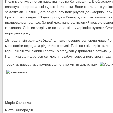
Після міленіуму почав навідуватись на батьківщину. В обласному 
влаштував персональні художні виставки. Вони стали його успіш
земляками. У січні цього року знову повернувся до Америки, аби 
брата Олександра. 40 днів пробув у Виноградові. Так жагуче і н
працювалося раніше. За цей час, наче осліплений красою рідног
картиною. Спішив закріпити на полотні найчарівніші куточки Сев
пори дня і року.
15 травня він залишив Україну. І вже повернеться сюди лише йо
мріє навіки передати рідній його землі, Тисі, на якій виріс, вил
гори, які він так любив і постійно згадував у тривалій з батьківщ
Паппчика залишається світлою і незабутньою, а його віра і наді
творити, дивуватись кожному дню, яке життя дарує нам.
Марія
Селехман
місто Виноградів