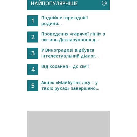
НАЙПОПУЛЯРНІШЕ
Подвійне горе однієї
1
родини...
Проведення «гарячої лінії» з
2
питань Декларування д...
У Виноградові відбувся
3
інтелектуальний діалог...
Від кохання – до сім’ї
4
Акцію «Майбутнє лісу – у
5
твоїх руках» завершено...