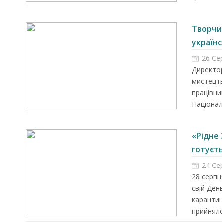
Творчи
українсь
26 Се
Директор
мистецтв
працівни
Націонал
«Рідне
готуєть
24 Се
28 серпн
свій Ден
карантин
прийняло