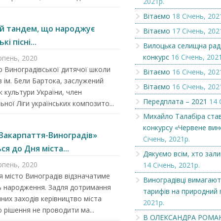
2021р.
Вітаємо
18 Січень, 202
Вітаємо
Оголошення
й тандем, що народжує
Вітаємо
17 Січень, 202
кі пісні...
Вилоцька селищна рад
конкурс
16 Січень, 202
рпень, 2020
 Виноградівської дитячої школи
Вітаємо
16 Січень, 202
 ім. Бели Бартока, заслужений
Вітаємо
16 Січень, 202
к культури України, член
Передплата – 2021
14 
ьної Ліги українських композито...
Михайло Талабіра ста
конкурсу «Червене вин
 Закарпаття-Виноградів»
Січень, 2021р.
ся до Дня міста...
Дякуємо всім, хто зал
рпень, 2020
14 Січень, 2021р.
я місто Виноградів відзначатиме
Виноградівці вимагают
ь народження. Задля дотримання
тарифів на природний 
них заходів керівництво міста
2021р.
 рішення не проводити ма...
В ОЛЕКСАНДРА РОМА