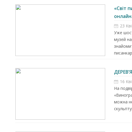
«Світ п
онлайн.
23 Кв
Уже шост
музей на
знайомит
писанкар
ДЕРЕВ’
16 Кв
На подві
«Виногра
можна не
скульпту