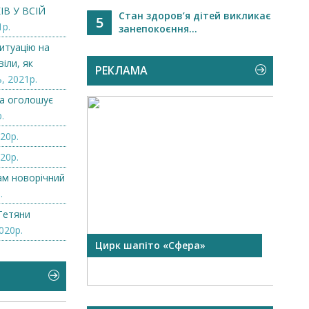
В У ВСІЙ
Стан здоров’я дітей викликає
5
1р.
занепокоєння...
итуацію на
іли, як
РЕКЛАМА
, 2021р.
а оголошує
.
20р.
20р.
нам новорічний
.
Тетяни
020р.
 чорної
Цирк шапіто «Сфера»
Запр
Чехі