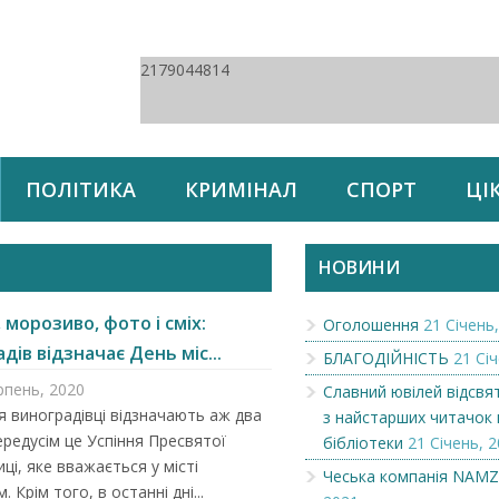
2179044814
ПОЛІТИКА
КРИМІНАЛ
СПОРТ
ЦІ
НОВИНИ
 морозиво, фото і сміх:
Оголошення
21 Січень,
дів відзначає День міс...
БЛАГОДІЙНІСТЬ
21 Січ
рпень, 2020
Славний ювілей відсвя
я виноградівці відзначають аж два
з найстарших читачок 
ередусім це Успіння Пресвятої
бібліотеки
21 Січень, 2
ці, яке вважається у місті
Чеська компанія NAM
 Крім того, в останні дні...