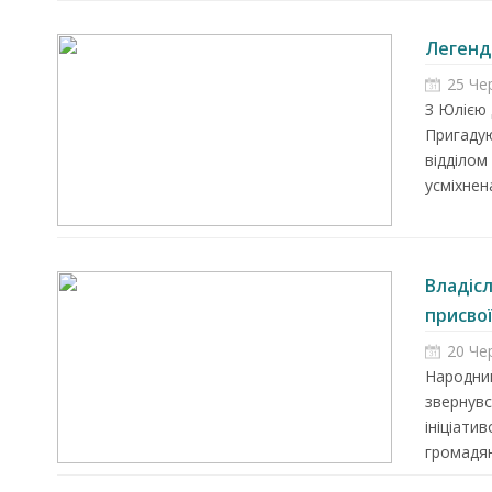
Легенда
25 Че
З Юлією 
Пригадую
відділом
усміхнен
Владіс
присвої
20 Че
Народний
звернувс
ініціати
громадян