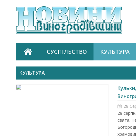
СУСПІЛЬСТВО
КУЛЬТУРА
КУЛЬТУРА
Кульки,
Виногра
28 Се
28 серпн
свята. П
Богороди
храмовим.