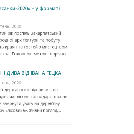
исанки-2020» – у форматі
..
ітень, 2020
ий рік поспіль Закарпатський
родної архітектури та побуту
ь краян та гостей з мистецтвом
ства. Головною метою щорічно...
ЯНІ ДИВА ВІД ІВАНА ГЕЦКА
ітень, 2020
р’ї державного підприємства
дівське лісове господарство» не
 звернути увагу на дерев’яну
ру «лісовика». Живий погляд,...