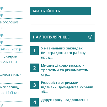
1р.
БЛАГОДІЙНІСТЬ
Слав
1р.
одна
міськ.
а оголошує
1р.
1р.
НАЙПОПУЛЯРНІШЕ
1р.
У навчальних закладах
Січень, 2021р.
1
Виноградівського району
в призером
прод...
о-2021»
14
Мисливці краю вражали
2
трофеями та різномаїттям
ишився з нами
стр...
Резервісти отримали
3
ь перегляду
відзнаки Президента України
«З...
газ
14 Січень,
Дарує красу і задоволення
4
НА