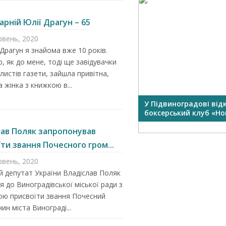
рній Юлії Драгун – 65
рвень, 2020
Драгун я знайома вже 10 років.
, як до мене, тоді ще завідувачки
 листів газети, зайшла привітна,
а жінка з книжкою в...
У Підвиноградові від
боксерський клуб «Нок
лав Поляк запропонував
ти звання Почесного гром...
рвень, 2020
 депутат України Владіслав Поляк
я до Виноградівської міської ради з
вою присвоїти звання Почесний
ин міста Винограді...