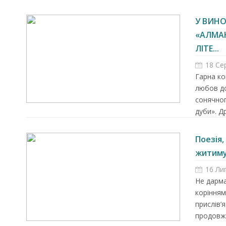
У ВИНО
«АЛМА
ЛІТЕ...
18 Се
Гарна ко
любов до
сонячног
дуби». Д
Поезія,
житимут
16 Ли
Запрошуємо на роботу в
Не дарма
Чехію
корінням
прислів’
продовжу