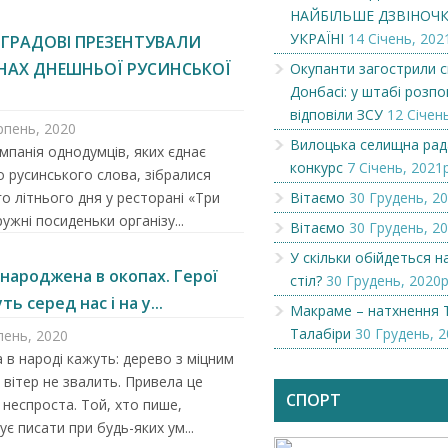
НАЙБІЛЬШЕ ДЗВІНОЧКІ
УКРАЇНІ
14 Січень, 202
ГРАДОВІ ПРЕЗЕНТУВАЛИ
НАХ ДНЕШНЬОЇ РУСИНСЬКОЇ
Окупанти загострили с
Донбасі: у штабі розпов
відповіли ЗСУ
12 Січень
рпень, 2020
Вилоцька селищна рад
мпанія однодумців, яких єднає
конкурс
7 Січень, 2021р
 русинського слова, зібралися
о літнього дня у ресторані «Три
Вітаємо
30 Грудень, 20
ружні посиденьки організу...
Вітаємо
30 Грудень, 20
У скільки обійдеться 
 народжена в окопах. Герої
стіл?
30 Грудень, 2020р
ь серед нас і на у...
Макраме – натхнення 
Талабіри
30 Грудень, 2
пень, 2020
Чеська компанія NAMZOR
Викупимо бруньки
 в народі кажуть: дерево з міцним
смородини...
 вітер не звалить. Привела це
СПОРТ
я неспроста. Той, хто пише,
є писати при будь-яких ум...