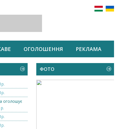
КАВЕ
ОГОЛОШЕННЯ
РЕКЛАМА
ФОТО
1р.
1р.
а оголошує
1р.
1р.
1р.