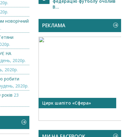
федерацію футболу очолив
20р.
В...
20р.
нам новорічний
РЕКЛАМА
.
Тетяни
020р.
УЄ НА
день, 2020р.
ь, 2020р.
лю робити
рудень, 2020р.
 років
23
 чорної
Цирк шапіто «Сфера»
Запр
Чехі
МИ НА FACEBOOK