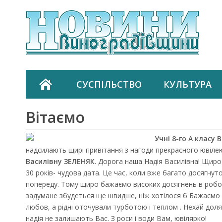
СУСПІЛЬСТВО
КУЛЬТУРА
Вітаємо
Учні 8-го А класу
надсилають щирі привітання з нагоди прекрасного ювіле
Василівну ЗЕЛЕНЯК
. Дорога наша Надія Василівна! Щиро
30 років- чудова дата. Це час, коли вже багато досягнуто
попереду. Тому щиро бажаємо високих досягнень в робот
задумане збудеться ще швидше, ніж хотілося б Бажаємо щ
любов, а рідні оточували турботою і теплом . Нехай доля 
надія не залишають Вас. З роси і води Вам, ювілярко!