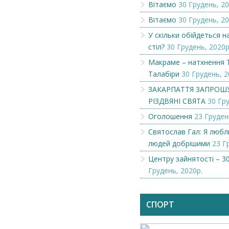
Вітаємо
30 Грудень, 20
Вітаємо
30 Грудень, 20
У скільки обійдеться 
стіл?
30 Грудень, 2020р
Макраме – натхнення 
Талабіри
30 Грудень, 2
ЗАКАРПАТТЯ ЗАПРОШ
РІЗДВЯНІ СВЯТА
30 Гру
Оголошення
23 Груден
Святослав Гал: Я люб
людей добрішими
23 Г
Центру зайнятості – 30
Грудень, 2020р.
Чеська компанія NAMZOR
Викупимо бруньки
смородини...
СПОРТ