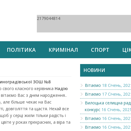
2179044814
ПОЛІТИКА
КРИМІНАЛ
СПОРТ
ЦІ
НОВИНИ
 Виноградівської ЗОШ №8
Вітаємо
18 Січень, 202
ю свого класного керівника
Надію
Вітаємо
17 Січень, 202
 вітаємо Вас з днем народження..
, але більше чекає на Вас
Вилоцька селищна рад
і, довголіття та щастя. Нехай все
конкурс
16 Січень, 202
об у серці жили тільки радість і
Вітаємо
16 Січень, 202
цвіте у роках прекрасних, а віра та
Вітаємо
16 Січень, 202