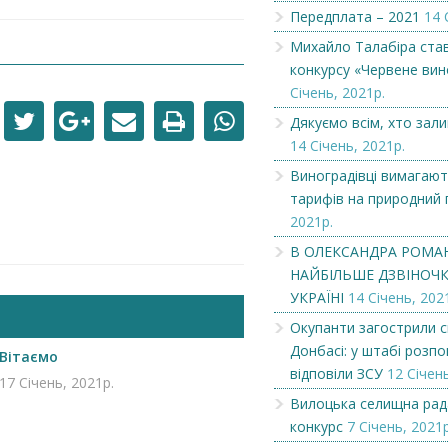
Передплата – 2021
14 
Вітаємо
Вітаємо
Михайло Талабіра ста
конкурсу «Червене вин
Січень, 2021р.
Дякуємо всім, хто зал
14 Січень, 2021р.
Виноградівці вимагают
тарифів на природний 
2021р.
В ОЛЕКСАНДРА РОМА
НАЙБІЛЬШЕ ДЗВІНОЧКІ
УКРАЇНІ
14 Січень, 202
Окупанти загострили с
Донбасі: у штабі розпов
Вітаємо
відповіли ЗСУ
12 Січень
17 Січень, 2021р.
Вилоцька селищна рад
конкурс
7 Січень, 2021р