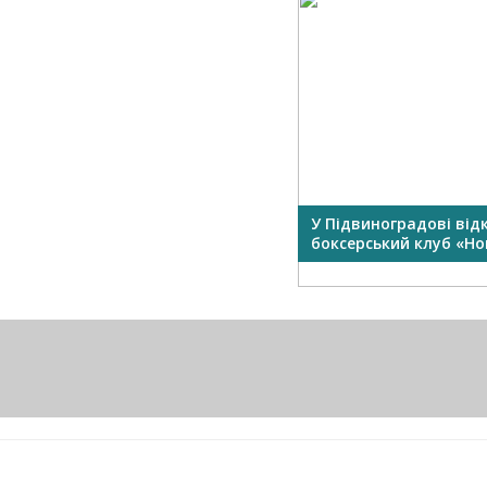
У Підвиноградові від
боксерський клуб «Нок