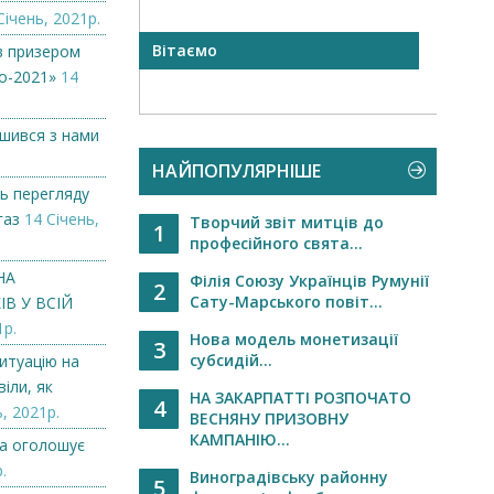
Січень, 2021р.
Вітаємо
Вило
в призером
оголо
о-2021»
14
ишився з нами
НАЙПОПУЛЯРНІШЕ
ь перегляду
газ
14 Січень,
Творчий звіт митців до
1
професійного свята...
НА
Філія Союзу Українців Румунії
2
Сату-Марського повіт...
В У ВСІЙ
1р.
Нова модель монетизації
3
субсидій...
итуацію на
іли, як
НА ЗАКАРПАТТІ РОЗПОЧАТО
4
, 2021р.
ВЕСНЯНУ ПРИЗОВНУ
КАМПАНІЮ...
а оголошує
.
Виноградівську районну
5