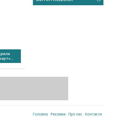
крили
У Виноградові пройшов
Свято спо
аут»...
Перший сімейний велозаїзд...
Головна
Реклама
Про нас
Контакти