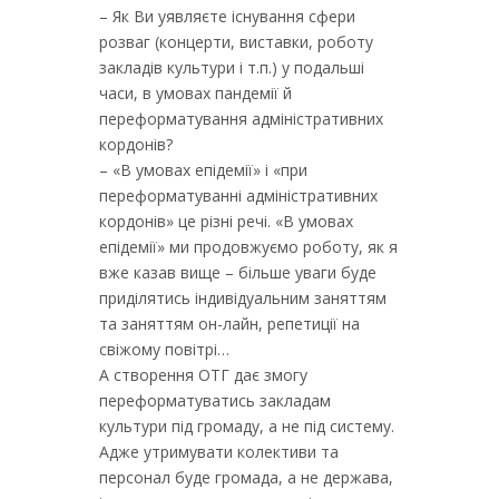
– Як Ви уявляєте існування сфери
розваг (концерти, виставки, роботу
закладів культури і т.п.) у подальші
часи, в умовах пандемії й
переформатування адміністративних
кордонів?
– «В умовах епідемії» і «при
переформатуванні адміністративних
кордонів» це різні речі. «В умовах
епідемії» ми продовжуємо роботу, як я
вже казав вище – більше уваги буде
приділятись індивідуальним заняттям
та заняттям он-лайн, репетиції на
свіжому повітрі…
А створення ОТГ дає змогу
переформатуватись закладам
культури під громаду, а не під систему.
Адже утримувати колективи та
персонал буде громада, а не держава,