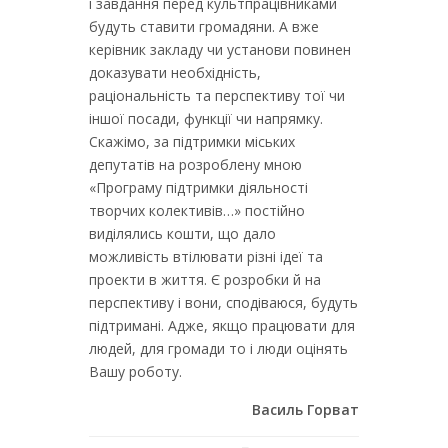
і завдання перед культпрацівниками
будуть ставити громадяни. А вже
керівник закладу чи установи повинен
доказувати необхідність,
раціональність та перспективу тої чи
іншої посади, функції чи напрямку.
Скажімо, за підтримки міських
депутатів на розроблену мною
«Програму підтримки діяльності
творчих колективів…» постійно
виділялись кошти, що дало
можливість втілювати різні ідеї та
проекти в життя. Є розробки й на
перспективу і вони, сподіваюся, будуть
підтримані. Адже, якщо працювати для
людей, для громади то і люди оцінять
Вашу роботу.
Василь Горват