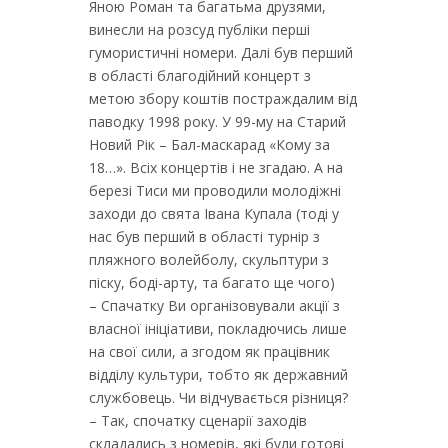
Яною Роман та багатьма друзями,
винесли на розсуд публіки перші
гумористичні номери. Далі був перший
в області благодійний концерт з
метою збору коштів постраждалим від
паводку 1998 року. У 99-му на Старий
Новий Рік – Бал-маскарад «Кому за
18…». Всіх концертів і не згадаю. А на
березі Тиси ми проводили молодіжні
заходи до свята Івана Купала (тоді у
нас був перший в області турнір з
пляжного волейболу, скульптури з
піску, боді-арту, та багато ще чого)
– Спачатку Ви організовували акції з
власної ініціативи, покладючись лише
на свої сили, а згодом як працівник
відділу культури, тобто як державний
службовець. Чи відчувається різниця?
– Так, спочатку сценарії заходів
складались з номерів, які були готові