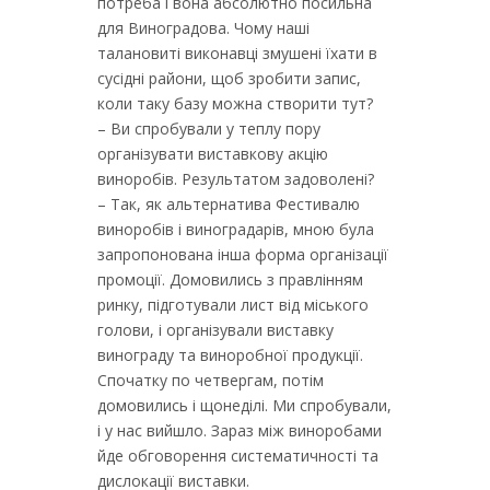
потреба і вона абсолютно посильна
для Виноградова. Чому наші
талановиті виконавці змушені їхати в
сусідні райони, щоб зробити запис,
коли таку базу можна створити тут?
– Ви спробували у теплу пору
організувати виставкову акцію
виноробів. Результатом задоволені?
– Так, як альтернатива Фестивалю
виноробів і виноградарів, мною була
запропонована інша форма організації
промоції. Домовились з правлінням
ринку, підготували лист від міського
голови, і організували виставку
винограду та виноробної продукції.
Спочатку по четвергам, потім
домовились і щонеділі. Ми спробували,
і у нас вийшло. Зараз між виноробами
йде обговорення систематичності та
дислокації виставки.