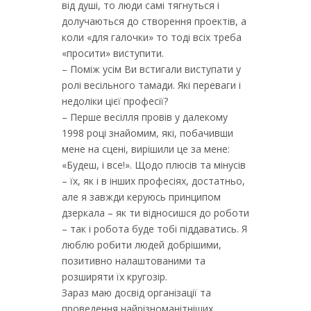
від душі, то люди самі тягнуться і
долучаються до створення проектів, а
коли «для галочки» то тоді всіх треба
«просити» виступити.
– Поміж усім Ви встигали виступати у
ролі весільного тамади. Які переваги і
недоліки цієї професії?
– Перше весілля провів у далекому
1998 році знайомим, які, побачивши
мене на сцені, вирішили це за мене:
«Будеш, і все!». Щодо плюсів та мінусів
– їх, як і в інших професіях, достатньо,
але я завжди керуюсь принципом
дзеркала – як ти відносишся до роботи
– так і робота буде тобі піддаватись. Я
люблю робити людей добрішими,
позитивно налаштованими та
розширяти їх кругозір.
Зараз маю досвід організації та
проведення найрізноманітніших