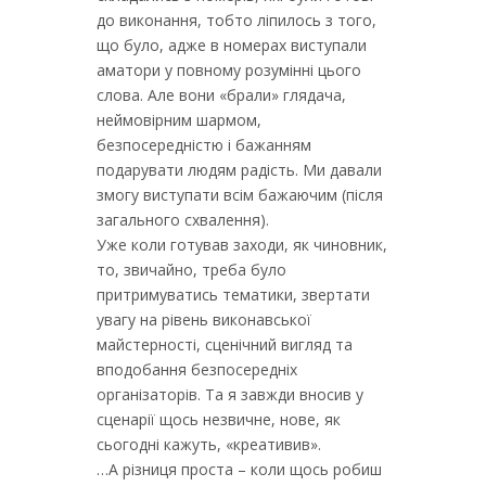
до виконання, тобто ліпилось з того,
що було, адже в номерах виступали
аматори у повному розумінні цього
слова. Але вони «брали» глядача,
неймовірним шармом,
безпосередністю і бажанням
подарувати людям радість. Ми давали
змогу виступати всім бажаючим (після
загального схвалення).
Уже коли готував заходи, як чиновник,
то, звичайно, треба було
притримуватись тематики, звертати
увагу на рівень виконавської
майстерності, сценічний вигляд та
вподобання безпосередніх
організаторів. Та я завжди вносив у
сценарії щось незвичне, нове, як
сьогодні кажуть, «креативив».
…А різниця проста – коли щось робиш