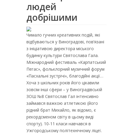
людей
добрішими
Чимало гучних креативних подій, які
відбуваються у Виноградові, пов’язані
з ініціативою директора міського
будинку культури Святослава Гала.
Міжнародний фестиваль «Карпатський
Пегас», фольклорний музичний форум
«Пасхальні зустрічі», благодійні акції…
Хоча з шкільних років його цікавили
зовсім інші сфери – у Виноградівській
ЗОШ №8 Святослав Гал інтенсивно
займався важкою атлетикою (його
рідний брат Михайло, як відомо, є
рекордсменом світу в цьому виді
спорту). 10-11 класи навчався в
Ужгородському політехнічному ліцеї.