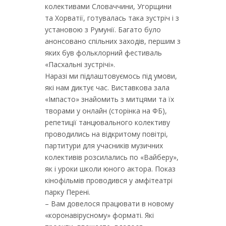
колективами Словаччини, Угорщини
та Хорватії, готувалась така зустріч і з
установою з Румунії. Багато було
анонсовано спільних заходів, першим з
яких був фольклорний фестиваль
«Пасхальні зустрічі».
Наразі ми підлаштовуємось під умови,
які нам диктує час. Виставкова зала
«Імпасто» знайомить з митцями та їх
творами у онлайн (сторінка на ФБ),
репетиції танцювального колективу
проводились на відкритому повітрі,
партитури для учасників музичних
колективів розсилались по «Вайберу»,
як і уроки школи юного актора. Показ
кінофільмів проводився у амфітеатрі
парку Перені.
– Вам довелося працювати в новому
«коронавірусному» форматі. Які