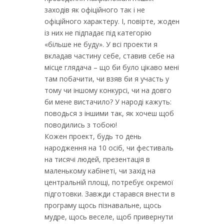
заходів як офіційного так і не
офіційного характеру. І, повірте, жоден
із них не підпадає під категорію
«більше не буду». У всі проекти я
вкладав частину себе, ставив себе на
місце глядача – що би було цікаво мені
там побачити, чи взяв би я участь у
тому чи іншому конкурсі, чи на довго
би мене вистачило? У народі кажуть:
поводься з іншими так, як хочеш щоб
поводились з тобою!
Кожен проект, будь то день
народження на 10 осіб, чи фестиваль
на тисячі людей, презентація в
маленькому кабінеті, чи захід на
центральній площі, потребує окремої
підготовки. Завжди старався внести в
програму щось пізнавальне, щось
мудре, щось веселе, щоб привернути