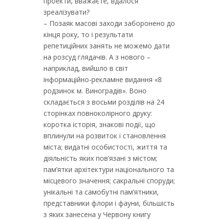
проекти, вважаєте, вдалося
зреалізувати?
– Позаяк масові заходи заборонено до
кінця року, то і результати
репетиційних занять не можемо дати
на розсуд глядачів. А з нового –
наприклад, вийшло в світ
інформаційно-рекламне видання «8
родзинок м. Виноградів». Воно
складається з восьми розділів на 24
сторінках повноколірного друку:
коротка історія, знакові події, що
вплинули на розвиток і становлення
міста; видатні особистості, життя та
діяльність яких пов’язані з містом;
пам’ятки архітектури національного та
місцевого значення; сакральні споруди;
унікальні та самобутні пам’ятники,
представники флори і фауни, більшість
з яких занесена у Червону книгу