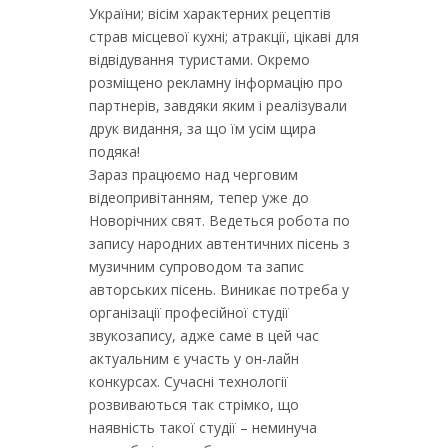
України; вісім характерних рецептів
страв місцевої кухні; атракції, цікаві для
відвідування туристами. Окремо
розміщено рекламну інформацію про
партнерів, завдяки яким і реалізували
друк видання, за що їм усім щира
подяка!
Зараз працюємо над черговим
відеопривітанням, тепер уже до
Новорічних свят. Ведеться робота по
запису народних автентичних пісень з
музичним супроводом та запис
авторських пісень. Виникає потреба у
організації професійної студії
звукозапису, адже саме в цей час
актуальним є участь у он-лайн
конкурсах. Сучасні технології
розвиваються так стрімко, що
наявність такої студії – неминуча