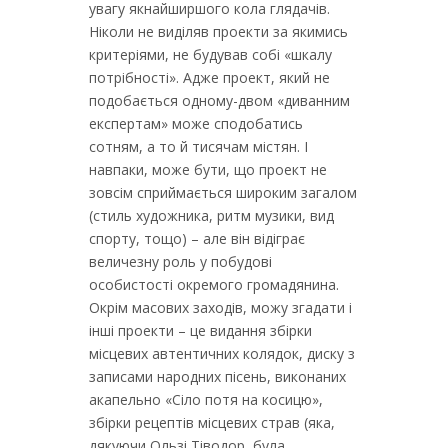
увагу якнайширшого кола глядачів.
Ніколи не виділяв проекти за якимись
критеріями, не будував собі «шкалу
потрібності». Адже проект, який не
подобається одному-двом «диванним
експертам» може сподобатись
сотням, а то й тисячам містян. І
навпаки, може бути, що проект не
зовсім сприймається широким загалом
(стиль художника, ритм музики, вид
спорту, тощо) – але він відіграє
величезну роль у побудові
особистості окремого громадянина.
Окрім масових заходів, можу згадати і
інші проекти – це видання збірки
місцевих автентичних колядок, диску з
записами народних пісень, виконаних
акапельно «Сіло потя на косицю»,
збірки рецептів місцевих страв (яка,
дякуючи Ользі Тіводор, була