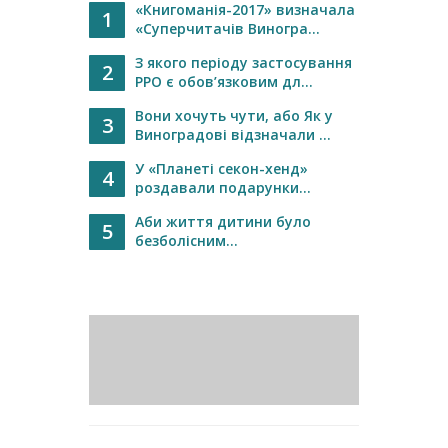
«Книгоманія-2017» визначала
1
«Суперчитачів Виногра...
З якого періоду застосування
2
РРО є обов’язковим дл...
Вони хочуть чути, або Як у
3
Виноградові відзначали ...
У «Планеті секон-хенд»
4
роздавали подарунки...
Аби життя дитини було
5
безболісним...