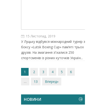
15 Листопад, 2019
У Луцьку відбувся міжнародний турнір з
боксу «Lutsk Boxing Cup» пам’яті трьох
друзів. На змагання з’їхалися 250
спортсменів із різних куточків Україн...
1
2
3
4
5
6
…
13
Вперед»
НОВИНИ