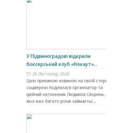
У Підвиноградові відкрили
боксерський клуб «Нокаут»...
26 Листопад, 2020
Цією приємною новиною на своїй сторінці у
соцмережі поділилася організатор та
ідейний натхненник Людмила Сворень, син
якої вже багато років займаєтьс...