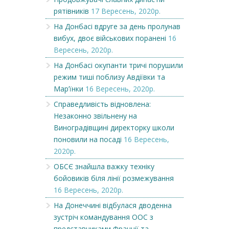
рятівників
17 Вересень, 2020р.
На Донбасі вдруге за день пролунав
вибух, двоє військових поранені
16
Вересень, 2020р.
На Донбасі окупанти тричі порушили
режим тиші поблизу Авдіївки та
Мар’їнки
16 Вересень, 2020р.
Справедливість відновлена:
Незаконно звільнену на
Виноградівщині директорку школи
поновили на посаді
16 Вересень,
2020р.
ОБСЄ знайшла важку техніку
бойовиків біля лінії розмежування
16 Вересень, 2020р.
На Донеччині відбулася дводенна
зустріч командування ООС з
представниками Франції та