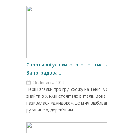
Спортивні успіхи юного тенісиста з
Виноградова...
26 Липень, 2019
Перші згадки про гру, схожу на теніс, можна
знайти в ХІІ-ХІІІ століттях в Італії. Вона
називалася «джидоко», де м’яч відбивався
рукавицею, дерев’яним...