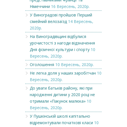
Німеччини
16 Вересень, 2020р.
У Виноградові пройшов Перший
сімейний велозаїзд
14 Вересень,
2020р.
На Виноградівщині відбулися
урочистості з нагоди відзначення
Дня фізичної культури і спорту
10
Вересень, 2020р.
Оголошення
10 Вересень, 2020р.
Не легка доля у наших заробітчан
10
Вересень, 2020р.
До уваги батьків району, які при
народженні дитини у 2020 році не
отримали «Пакунок малюка»
10
Вересень, 2020р.
У Пушкінській школі капітально
відремонтували початкові класи
10