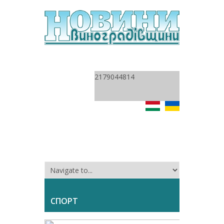
2179044814
СПОРТ