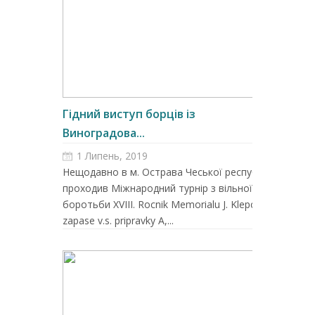
Гідний виступ борців із
Виноградова...
1 Липень, 2019
Нещодавно в м. Острава Чеської республіки
проходив Міжнародний турнір з вільної
боротьби XVIII. Rocnik Memorialu J. Klepca v
zapase v.s. pripravky A,...