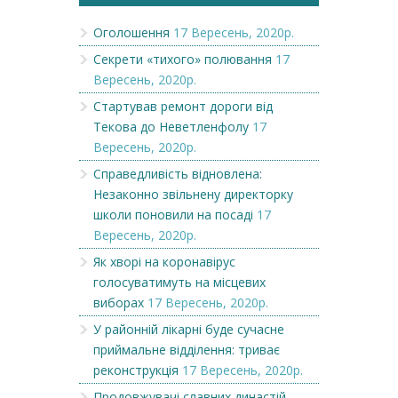
Оголошення
17 Вересень, 2020р.
Секрети «тихого» полювання
17
Вересень, 2020р.
Стартував ремонт дороги від
Текова до Неветленфолу
17
Вересень, 2020р.
Справедливість відновлена:
Незаконно звільнену директорку
школи поновили на посаді
17
Вересень, 2020р.
Як хворі на коронавірус
голосуватимуть на місцевих
виборах
17 Вересень, 2020р.
У районній лікарні буде сучасне
приймальне відділення: триває
реконструкція
17 Вересень, 2020р.
Продовжувачі славних династій