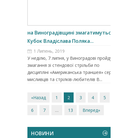
на Виноградівщині змагатимуться за
Кубок Владіслава Поляка...
1 Липень, 2019
У неділю, 7 липня, у Виноградові пройдуть
змагання зі стендової стрільби по
дисципліні «Американська траншея» серед
мисливців та стрілків-любителів В...
«Назад
1
2
3
4
5
6
7
…
13
Вперед»
НОВИНИ