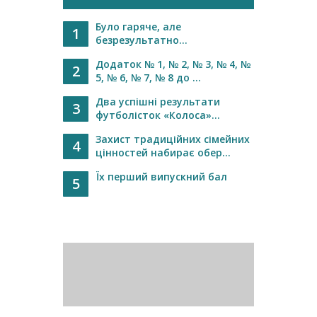
Було гаряче, але
1
безрезультатно...
Додаток № 1, № 2, № 3, № 4, №
2
5, № 6, № 7, № 8 до ...
Два успішні результати
3
футболісток «Колоса»...
Захист традиційних сімейних
4
цінностей набирає обер...
Їх перший випускний бал
5