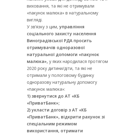
виховання, та які не отримували
«пакунок малюка» в натуральному
вигляді.
У зв’язку з цим,
управління
соціального захисту населення
Виноградівської РДА просить
отримувачів одноразової
натуральної допомоги «пакунок
малюка»,
у яких народилася протягом
2020 року дитини/діти, та які не
отримали у пологовому будинку
одноразову натуральну допомогу
«пакунок малюка»:
1) звернутися до АТ «КБ
«ПриватБанк»;
2) укласти договір з АТ «КБ
«ПриватБанк», відкрити рахунок зі
спеціальним режимом
використання, отримати