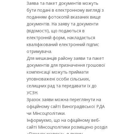
Заява та пакет документів можуть
бути подані в електронному вигляді з
поданням фотокопій вказаних вище
документів. На заяву та документи
(відомості), що подаються в
електронній формі, накладається
кваліфікований електронний підпис
отримувача.
Для мешканців району заяви та пакет
документів для призначення грошової
компенсації можуть приймати
уповноважені особи сільських,
селищних рад та передавати їх до
УСЗН.
Зразок заяви можна переглянути на
офіційному сайті Виноградівської РДА
чи Мінсоцполітики.
Інформуємо, що на офіційному веб-
сайті Мінсоцполітики розміщено розділ
«Пакунок малюка», в якому