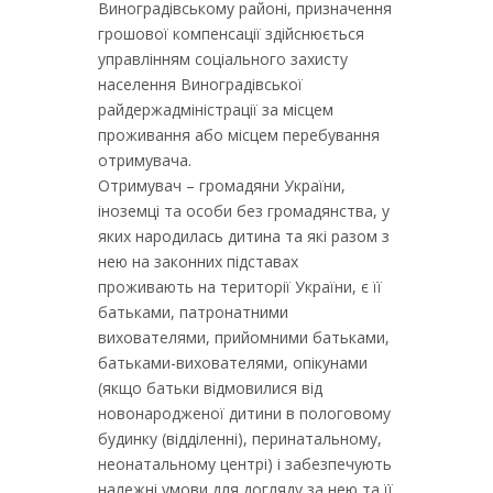
Виноградівському районі, призначення
грошової компенсації здійснюється
управлінням соціального захисту
населення Виноградівської
райдержадміністрації за місцем
проживання або місцем перебування
отримувача.
Отримувач – громадяни України,
іноземці та особи без громадянства, у
яких народилась дитина та які разом з
нею на законних підставах
проживають на території України, є її
батьками, патронатними
вихователями, прийомними батьками,
батьками-вихователями, опікунами
(якщо батьки відмовилися від
новонародженої дитини в пологовому
будинку (відділенні), перинатальному,
неонатальному центрі) і забезпечують
належні умови для догляду за нею та її