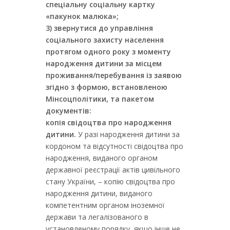
спеціальну соціальну картку
«пакунок малюка»;
3) звернутися до управління
соціального захисту населення
протягом одного року з моменту
народження дитини за місцем
проживання/перебування із заявою
згідно з формою, встановленою
Мінсоцполітики, та пакетом
документів:
копія свідоцтва про народження
дитини.
У разі народження дитини за
кордоном та відсутності свідоцтва про
народження, виданого органом
державної реєстрації актів цивільного
стану України, – копію свідоцтва про
народження дитини, виданого
компетентним органом іноземної
держави та легалізованого в
установленому порядку, якщо інше не