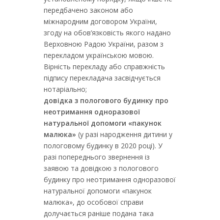
передбачено законом або
міжнародним договором України,
згоду на обов’язковість якого надано
Верховною Радою України, разом з
перекладом українською мовою.
Вірність перекладу або справжність
підпису перекладача засвідчується
нотаріально;
довідка з пологового будинку про
неотримання одноразової
натуральної допомоги «пакунок
малюка»
(у разі народження дитини у
пологовому будинку в 2020 році). У
разі попереднього звернення із
заявою та довідкою з пологового
будинку про неотримання одноразової
натуральної допомоги «пакунок
малюка», до особової справи
долучається раніше подана така