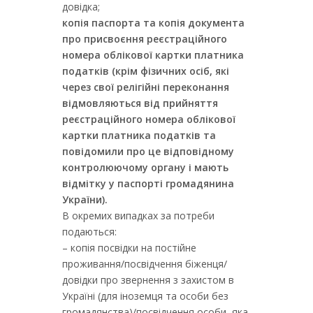
довідка;
копія паспорта та копія документа
про присвоєння реєстраційного
номера облікової картки платника
податків (крім фізичних осіб, які
через свої релігійні переконання
відмовляються від прийняття
реєстраційного номера облікової
картки платника податків та
повідомили про це відповідному
контролюючому органу і мають
відмітку у паспорті громадянина
України).
В окремих випадках за потреби
подаються:
– копія посвідки на постійне
проживання/посвідчення біженця/
довідки про звернення з захистом в
Україні (для іноземця та особи без
громадянства)/посвідчення особи, яка