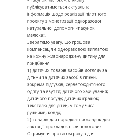
публікуватиметься актуальна
інформація щодо реалізації пілотного
проекту з монетизації одноразової
натуральної допомоги «пакунок
малюка».
Звератємо увагу, що грошова
компенсація є одноразовою виплатою
на кожну живонароджену дитину для
придбання:
1) дитячих товарів-засобів догляду за
дітьми та дитячих засобів гігієни,
зокрема підгузків, серветок;дитячого
одягу та взуття; дитячого харчування;
дитячого посуду; дитячих іграшок;
текстилю для дітей, у тому числі
рушників, ковдр;
2) товарів для породіллі-прокладок для
лактації; прокладок післяпологових.
Отримувач протягом року з дня