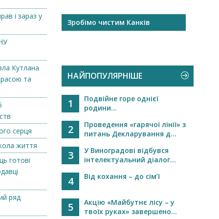
рав і зараз у
рні станки
Зробімо чистим Канків
Миха
робоч
Підви
НУ
вла Кутлана
НАЙПОПУЛЯРНІШЕ
красою та
Подвійне горе однієї
1
5
родини...
ств
Проведення «гарячої лінії» з
2
вого серця
питань Декларування д...
школа життя
У Виноградові відбувся
3
інтелектуальний діалог...
ць готові
давці
Від кохання – до сім’ї
4
ий ряд
Акцію «Майбутнє лісу – у
5
твоїх руках» завершено...