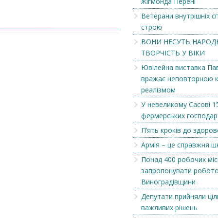
Жігмонда Перені
Ветерани внутрішніх сп
Ветерани внутрішніх справ і
Продаються столя
строю
зараз у строю...
ВОНИ НЕСУТЬ НАРОД
ТВОРЧІСТЬ У ВІКИ
Ювілейна виставка Па
вражає неповторною 
реалізмом
У невеликому Сасові 1
фермерських господар
П’ять кроків до здоро
Армія – це справжня 
Понад 400 робочих міс
запропонувати робото
Виноградівщини
Депутати прийняли ціл
важливих рішень