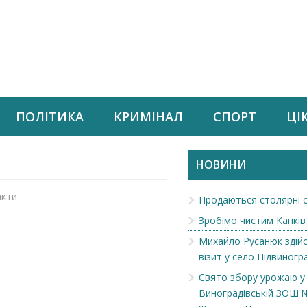
ПОЛІТИКА
КРИМІНАЛ
СПОРТ
ЦІ
НОВИНИ
акти
Продаються столярні 
Зробімо чистим Канків
Михайло Русанюк здій
візит у село Підвиногр
Свято збору урожаю у
Виноградівській ЗОШ №