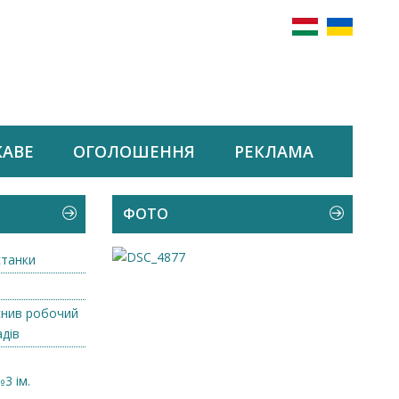
КАВЕ
ОГОЛОШЕННЯ
РЕКЛАМА
ФОТО
станки
снив робочий
адів
3 ім.