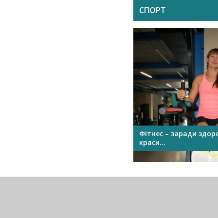
СПОРТ
«12-им гравцем у нас є наша
Фітнес – заради здоро
фан-зона», – каже тренер ФК
краси...
«Сев...