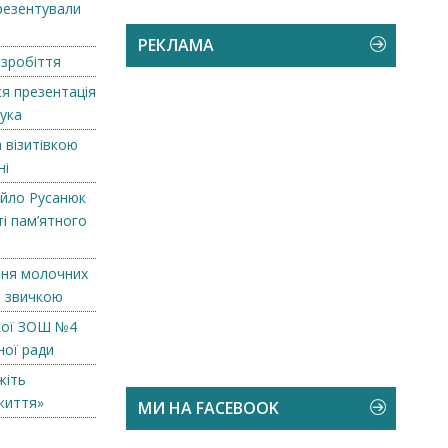
резентували
РЕКЛАМА
езробіття
ся презентація
рука
 візитівкою
ні
айло Русанюк
ті пам’ятного
ння молочних
 звичкою
рні станки
кої ЗОШ №4
ної ради
жіть
життя»
МИ НА FACEBOOK