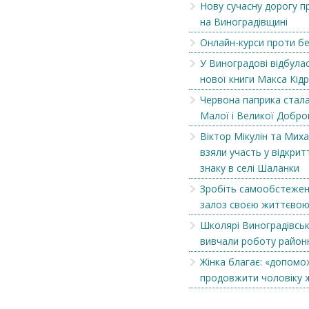
Нову сучасну дорогу п
на Виноградівщині
Онлайн-курси проти б
У Виноградові відбула
нової книги Макса Кід
Червона паприка стала
Малої і Великої Добро
Віктор Мікулін та Мих
взяли участь у відкрит
знаку в селі Шаланки
Зробіть самообстеже
залоз своєю життєвою
Продаються столярні станки
Продаються столя
Школярі Виноградівсь
вивчали роботу район
Жінка благає: «допомо
продовжити чоловіку 