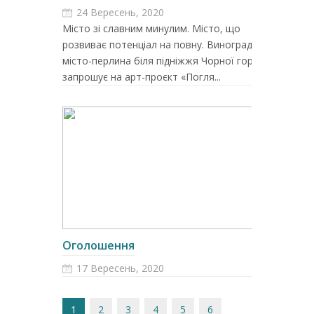
24 Вересень, 2020
Місто зі славним минулим. Місто, що
розвиває потенціал на повну. Виноградів –
місто-перлина біля підніжжя Чорної гори –
запрошує на арт-проєкт «Погля...
Оголошення
17 Вересень, 2020
1
2
3
4
5
6