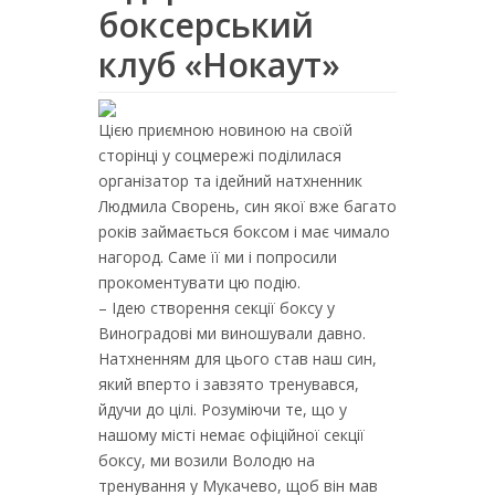
боксерський
клуб «Нокаут»
Цією приємною новиною на своїй
сторінці у соцмережі поділилася
організатор та ідейний натхненник
Людмила Сворень, син якої вже багато
років займається боксом і має чимало
нагород. Саме її ми і попросили
прокоментувати цю подію.
– Ідею створення секції боксу у
Виноградові ми виношували давно.
Натхненням для цього став наш син,
який вперто і завзято тренувався,
йдучи до цілі. Розуміючи те, що у
нашому місті немає офіційної секції
боксу, ми возили Володю на
тренування у Мукачево, щоб він мав