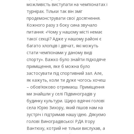
можливість виступати на чемпіонатах і
турнірах. Тільки так він зміг
продемонструвати свої досягнення.
Кожного разу з боку сина звучало
питання: «Чому у нашому місті немає
такої секції? Адже у нашому районі є
багато хлопців і дівчат, які можуть
стати чемпіонами у даному виді
спорту». Важко було знайти підходяче
приміщення, яке б можна було
застосувати під спортивний зал. Але,
як кажуть, коли ти дуже чогось хочеш
– обов’язково отримаєш. Приміщення
ми знайшли у селі Підвиноградів у
будинку культури. Щиро вдячні голові
села Юрію Зихору, який пішов нам на
зустріч і підтримав нашу ідею. Дякуємо
голові Виноградівської РДА Ігору
Вантюху, котрий не тільки вислухав, а