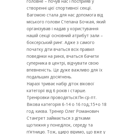
головне – почув нас і посприяв у
створенні цієї спортивної секції.
Вагомою стала для нас допомога від
міського голови Степана Бочкая, який
організував і надав у користування
нашій секції основний атрибут зали –
боксерський ринг. Адже з самого
початку діти вчаться всіх правил
поведінки на ринзі, вчаться бачити
суперника в центрі, відчувати свою
впевненість. Це дуже важливо для їх
подальших досягнень.
Наразі триває набір діток вікової
категорії від 6 років і старше.
Треніровки проводяться:Пн-ср-пт.
Вікова категорія 6-14 о 16 год.;15+о 18
год. києва. Тренер Олег Романович
Стангрет займається з дітками
щотижня у понеділок, середу та
п’ятницю. Тож, щиро віримо, що вже у