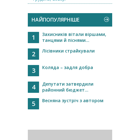
НАЙПОПУЛЯРНІШЕ
Захисників вітали віршами,
1
танцями й піснями...
Лісівники страйкували
2
Коляда – задля добра
3
Депутати затвердили
4
районний бюджет...
Весняна зустріч з автором
5