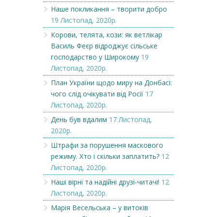
Наше покликання – творити добро
19 Листопад, 2020р.
Корови, телята, кози: як ветлікар
Василь Феєр відроджує сільське
господарство у Широкому
19
Листопад, 2020р.
План України щодо миру на Донбасі:
чого слід очікувати від Росії
17
Листопад, 2020р.
День був вдалим
17 Листопад,
2020р.
Штрафи за порушення маскового
режиму. Хто і скільки заплатить?
12
Листопад, 2020р.
Наші вірні та надійні друзі-читачі!
12
Листопад, 2020р.
Марія Весельська – у витоків