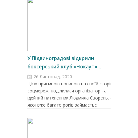
У Підвиноградові відкрили
боксерський клуб «Нокаут»...
26 Листопад, 2020
Цією приємною новиною на своїй сторінці у
соцмережі поділилася організатор та
ідейний натхненник Людмила Сворень, син
якої вже багато років займаєтьс...