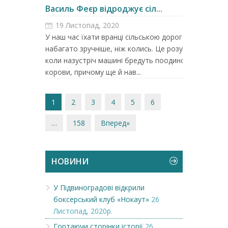
Василь Феєр відроджує сіл...
19 Листопад, 2020
У наш час їхати вранці сільською дорогою
набагато зручніше, ніж колись. Це розумієш,
коли назустріч машині бредуть поодинокі
корови, причому ще й нав...
1
2
3
4
5
6
…
158
Вперед»
НОВИНИ
У Підвиноградові відкрили
боксерський клуб «Нокаут»
26
Листопад, 2020р.
Гортаючи сторінки історії
26