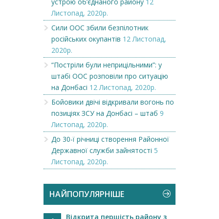
устрою об’єднаного району
12
Листопад, 2020р.
Сили ООС збили безпілотник
російських окупантів
12 Листопад,
2020р.
“Постріли були неприцільними”: у
штабі ООС розповіли про ситуацію
на Донбасі
12 Листопад, 2020р.
Бойовики двічі відкривали вогонь по
позиціях ЗСУ на Донбасі – штаб
9
Листопад, 2020р.
До 30-ї річниці створення Районної
Державної служби зайнятості
5
Листопад, 2020р.
НАЙПОПУЛЯРНІШЕ
Відкрита першість району з