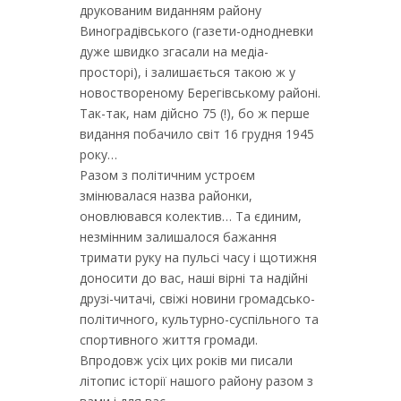
друкованим виданням району
Виноградівського (газети-однодневки
дуже швидко згасали на медіа-
просторі), і залишається такою ж у
новоствореному Берегівському районі.
Так-так, нам дійсно 75 (!), бо ж перше
видання побачило світ 16 грудня 1945
року…
Разом з політичним устроєм
змінювалася назва районки,
оновлювався колектив… Та єдиним,
незмінним залишалося бажання
тримати руку на пульсі часу і щотижня
доносити до вас, наші вірні та надійні
друзі-читачі, свіжі новини громадсько-
політичного, культурно-суспільного та
спортивного життя громади.
Впродовж усіх цих років ми писали
літопис історії нашого району разом з