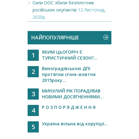
Сили ООС збили безпілотник
російських окупантів
12 Листопад,
2020р.
НАЙПОПУЛЯРНІШЕ
ЯКИМ ЦЬОГОРІЧ Є
1
ТУРИСТИЧНИЙ СЕЗОН?...
Виноградівською ДПІ
2
протягом січня-жовтня
2015року...
МИНУЛИЙ РІК ПОРАДУВАВ
3
НОВИМИ ДОСЯГНЕННЯМИ...
Р О З П О Р Я Д Ж Е Н Н Я
4
Україна вільна від корупції...
5