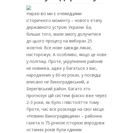
Наразі всі ми є очевидцями
історичного моменту – нового етапу
державного устрою України. Ба,
більше того, мали змогу долучитися
до цього процесу на виборах 25
жовтня. Все нове завжди лякає,
насторожує. А особливо, якщо це нове
у політиці. Проте, укрупнення районів
не новинка, адже у багатьох з вас,
народжених у 60-их роках, у посвідці
вписано не Виноградівський, а
Берегівський район. Багато хто
прогнозує цій системі фіаско вже через
2-3 роки, як було і півстоліття тому.
Проте, час все розкладе на свої місця.
«Новини Виноградівщини» – районна
газета із 75-річною історією впродовж
останніх років була єдиним