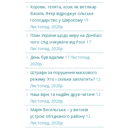
Корови, телята, кози: як ветлікар
Василь Феєр відроджує сільське
господарство у Широкому
19
Листопад, 2020р.
План України щодо миру на Донбасі:
чого слід очікувати від Росії
17
Листопад, 2020р.
День був вдалим
17 Листопад,
2020р.
Штрафи за порушення маскового
режиму. Хто і скільки заплатить?
12
Листопад, 2020р.
Наші вірні та надійні друзі-читачі!
12
Листопад, 2020р.
Марія Весельська – у витоків
устрою об’єднаного району
12
Листопад, 2020р.