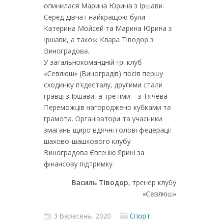
опинилася Марина Юрина з Іршави.
Серед дівчат найкращою були
Катерина Мойсей та Марина Юрина з
Іршави, а також Клара Тіводор з
Виноградова.
У загальнокомандній грі клуб
«Севлюш» (Виноградів) посів першу
сходинку п’єдесталу, другими стали
гравці з Іршави, а третіми – з Тячева
Переможців нагороджено кубками та
грамота. Організатори та учасники
змагань щиро вдячні голові федерації
шахово-шашкового клубу
Виноградова Євгенію Ярині за
фінансову підтримку.
Василь Тіводор
, тренер клубу
«Севлюш»
3 Вересень, 2020
Спорт
,