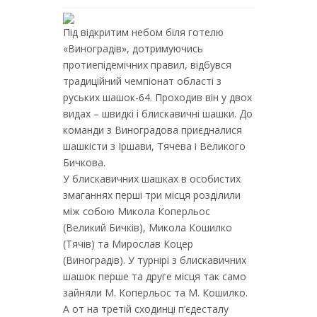
Під відкритим небом біля готелю
«Виноградів», дотримуючись
протиепідемічних правил, відбувся
традиційний чемпіонат області з
руських шашок-64. Проходив він у двох
видах – швидкі і блискавичні шашки. До
команди з Виноградова приєдналися
шашкісти з Іршави, Тячева і Великого
Бичкова.
У блискавичних шашках в особистих
змаганнях перші три місця розділили
між собою Микола Коперльос
(Великий Бичків), Микола Кошилко
(Тячів) та Мирослав Коцер
(Виноградів). У турнірі з блискавичних
шашок перше та друге місця так само
зайняли М. Коперльос та М. Кошилко.
А от на третій сходинці п’єдесталу