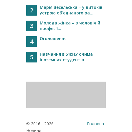
Марія Весельська – у витоків
2
устрою об’єднаного ра...
Молода жінка – в чоловічій
3
професії...
Оголошення
4
Навчання в УжНУ очима
5
іноземних студентів...
© 2016 - 2026
Головна
Новини
Реклама